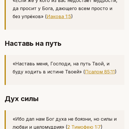
«Если же у кого из вас недостаёт мудрости,
да просит у Бога, дающего всем просто и
без упрёков»
(
Иакова 1:5
)
Наставь на путь
«Наставь меня, Господи, на путь Твой, и
буду ходить в истине Твоей»
(
Псалом 85:11
)
Дух силы
«Ибо дал нам Бог духа не боязни, но силы и
любви и целомудрия»
(
2 Тимофею 1:7
)