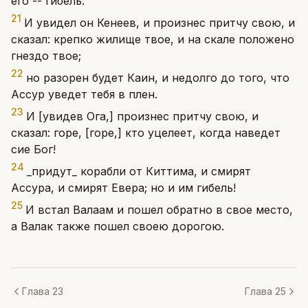
его -- гибель.
21
И увидел он Кенеев, и произнес притчу свою, и
сказал: крепко жилище твое, и на скале положено
гнездо твое;
22
но разорен будет Каин, и недолго до того, что
Ассур уведет тебя в плен.
23
И [увидев Ога,] произнес притчу свою, и
сказал: горе, [горе,] кто уцелеет, когда наведет
сие Бог!
24
_придут_ корабли от Киттима, и смирят
Ассура, и смирят Евера; но и им гибель!
25
И встал Валаам и пошел обратно в свое место,
а Валак также пошел своею дорогою.
Глава 23
Глава 25