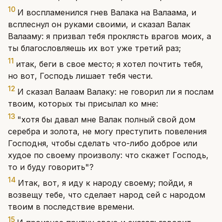
10
И воспламенился гнев Валака на Валаама, и
всплеснул он руками своими, и сказал Валак
Валааму: я призвал тебя проклясть врагов моих, а
ты благословляешь их вот уже третий раз;
11
итак, беги в свое место; я хотел почтить тебя,
но вот, Господь лишает тебя чести.
12
И сказал Валаам Валаку: не говорил ли я послам
твоим, которых ты присылал ко мне:
13
"хотя бы давал мне Валак полный свой дом
серебра и золота, не могу преступить повеления
Господня, чтобы сделать что-либо доброе или
худое по своему произволу: что скажет Господь,
то и буду говорить"?
14
Итак, вот, я иду к народу своему; пойди, я
возвещу тебе, что сделает народ сей с народом
твоим в последствие времени.
15