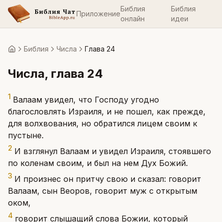
Библия
Библия
Приложение
онлайн
идеи
Библия
Числа
Глава 24
Главная
Числа
, глава
24
1
Валаам увидел, что Господу угодно
благословлять Израиля, и не пошел, как прежде,
для волхвования, но обратился лицем своим к
пустыне.
2
И взглянул Валаам и увидел Израиля, стоявшего
по коленам своим, и был на нем Дух Божий.
3
И произнес он притчу свою и сказал: говорит
Валаам, сын Веоров, говорит муж с открытым
оком,
4
говорит слышащий слова Божии, который