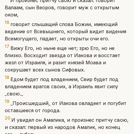
И произнес притчу свою и сказал: говорит
Валаам, сын Веоров, говорит муж с открытым
оком,
16
говорит слышащий слова Божии, имеющий
ведение от Всевышнего, который видит видения
Всемогущего, падает, но открыты очи его.
17
Вижу Его, но ныне еще нет; зрю Его, но не
близко. Восходит звезда от Иакова и восстает
жезл от Израиля, и разит князей Моава и
сокрушает всех сынов Сифовых.
18
Едом будет под владением, Сеир будет под
владением врагов своих, а Израиль явит силу
_свою._
19
_Происшедший_ от Иакова овладеет и погубит
оставшееся от города.
20
И увидел он Амалика, и произнес притчу свою,
и сказал: первый из народов Амалик, но конец