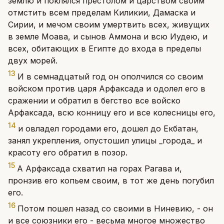
землю и поклялся престолом и царством своим
отмстить всем пределам Киликии, Дамаска и
Сирии, и мечом своим умертвить всех, живущих
в земле Моава, и сынов Аммона и всю Иудею, и
всех, обитающих в Египте до входа в пределы
двух морей.
13
И в семнадцатый год он ополчился со своим
войском против царя Арфаксада и одолел его в
сражении и обратил в бегство все войско
Арфаксада, всю конницу его и все колесницы его,
14
и овладел городами его, дошел до Екбатан,
занял укрепления, опустошил улицы _города_ и
красоту его обратил в позор.
15
А Арфаксада схватил на горах Рагава и,
пронзив его копьем своим, в тот же день погубил
его.
16
Потом пошел назад со своими в Ниневию, - он
и все союзники его - весьма многое множество