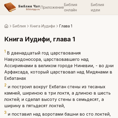
Библия
Библия
Приложение
онлайн
идеи
Библия
Книга Иудифи
Глава 1
Главная
Книга Иудифи
, глава
1
1
В двенадцатый год царствования
Навуходоносора, царствовавшего над
Ассириянами в великом городе Ниневии, - во дни
Арфаксада, который царствовал над Мидянами в
Екбатанах
2
и построил вокруг Екбатан стены из тесаных
камней, шириною в три локтя, а длиною в шесть
локтей; и сделал высоту стены в семьдесят, а
ширину в пятьдесят локтей,
3
и поставил над воротами башни во сто локтей,