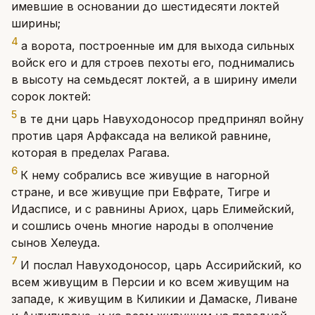
имевшие в основании до шестидесяти локтей
ширины;
4
а ворота, построенные им для выхода сильных
войск его и для строев пехоты его, поднимались
в высоту на семьдесят локтей, а в ширину имели
сорок локтей:
5
в те дни царь Навуходоносор предпринял войну
против царя Арфаксада на великой равнине,
которая в пределах Рагава.
6
К нему собрались все живущие в нагорной
стране, и все живущие при Евфрате, Тигре и
Идасписе, и с равнины Ариох, царь Елимейский,
и сошлись очень многие народы в ополчение
сынов Хелеуда.
7
И послал Навуходоносор, царь Ассирийский, ко
всем живущим в Персии и ко всем живущим на
западе, к живущим в Киликии и Дамаске, Ливане