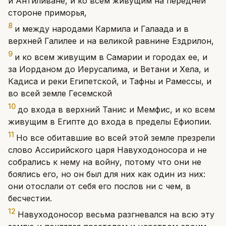
и Антиливане, и ко всем живущим на передней
стороне приморья,
8
и между народами Кармила и Галаада и в
верхней Галилее и на великой равнине Ездрилон,
9
и ко всем живущим в Самарии и городах ее, и
за Иорданом до Иерусалима, и Ветани и Хела, и
Кадиса и реки Египетской, и Тафны и Рамессы, и
во всей земле Гесемской
10
до входа в верхний Танис и Мемфис, и ко всем
живущим в Египте до входа в пределы Ефиопии.
11
Но все обитавшие во всей этой земле презрели
слово Ассирийского царя Навуходоносора и не
собрались к нему на войну, потому что они не
боялись его, но он был для них как один из них:
они отослали от себя его послов ни с чем, в
бесчестии.
12
Навуходоносор весьма разгневался на всю эту