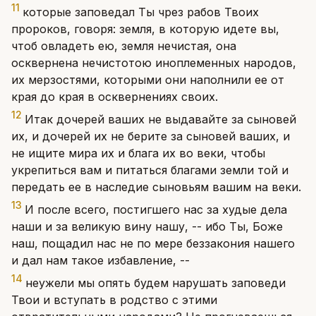
11
которые заповедал Ты чрез рабов Твоих
пророков, говоря: земля, в которую идете вы,
чтоб овладеть ею, земля нечистая, она
осквернена нечистотою иноплеменных народов,
их мерзостями, которыми они наполнили ее от
края до края в осквернениях своих.
12
Итак дочерей ваших не выдавайте за сыновей
их, и дочерей их не берите за сыновей ваших, и
не ищите мира их и блага их во веки, чтобы
укрепиться вам и питаться благами земли той и
передать ее в наследие сыновьям вашим на веки.
13
И после всего, постигшего нас за худые дела
наши и за великую вину нашу, -- ибо Ты, Боже
наш, пощадил нас не по мере беззакония нашего
и дал нам такое избавление, --
14
неужели мы опять будем нарушать заповеди
Твои и вступать в родство с этими