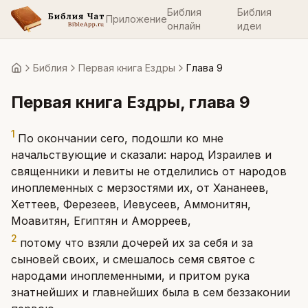
Библия
Библия
Приложение
онлайн
идеи
Библия
Первая книга Ездры
Глава 9
Главная
Первая книга Ездры
, глава
9
1
По окончании сего, подошли ко мне
начальствующие и сказали: народ Израилев и
священники и левиты не отделились от народов
иноплеменных с мерзостями их, от Хананеев,
Хеттеев, Ферезеев, Иевусеев, Аммонитян,
Моавитян, Египтян и Аморреев,
2
потому что взяли дочерей их за себя и за
сыновей своих, и смешалось семя святое с
народами иноплеменными, и притом рука
знатнейших и главнейших была в сем беззаконии