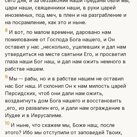
сего дня, и за беззакония наши преданы были мы,
цари наши, священники наши, в руки царей
иноземных, под меч, в плен и на разграбление и
на посрамление, как это и ныне.
8
И вот, по малом времени, даровано нам
помилование от Господа Бога нашего, и Он
оставил у нас _несколько_ уцелевших и дал нам
утвердиться на месте святыни Его, и просветил
глаза наши Бог наш, и дал нам ожить немного в
рабстве нашем.
9
Мы -- рабы, но и в рабстве нашем не оставил
нас Бог наш. И склонил Он к нам милость царей
Персидских, чтоб они дали нам ожить,
воздвигнуть дом Бога нашего и восстановить
_его_ из развалин его, и дали нам ограждение в
Иудее и в Иерусалиме.
10
И ныне, что скажем мы, Боже наш, после
этого? Ибо мы отступили от заповедей Твоих,