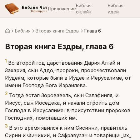
Библия
Библия
Приложение
онлайн
идеи
Библия
Вторая книга Ездры
Глава 6
Главная
Вторая книга Ездры
, глава
6
1
Во второй год царствования Дария Аггей и
Захария, сын Аддо, пророки, пророчествовали
Иудеям, которые были в Иудее и Иерусалиме, от
имени Господа Бога Израилева.
2
Тогда встал Зоровавель, сын Салафииля, и
Иисус, сын Иоседека, и начали строить дом
Господа в Иерусалиме, в присутствии пророков
Господних, помогавших им.
3
В это время явился к ним Сисинни, правитель
Сирии и Финикии, и Сафравузан и товарищи _их_