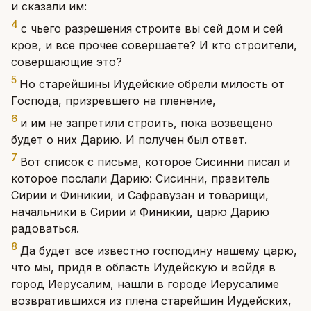
и сказали им:
4
с чьего разрешения строите вы сей дом и сей
кров, и все прочее совершаете? И кто строители,
совершающие это?
5
Но старейшины Иудейские обрели милость от
Господа, призревшего на пленение,
6
и им не запретили строить, пока возвещено
будет о них Дарию. И получен был ответ.
7
Вот список с письма, которое Сисинни писал и
которое послали Дарию: Сисинни, правитель
Сирии и Финикии, и Сафравузан и товарищи,
начальники в Сирии и Финикии, царю Дарию
радоваться.
8
Да будет все известно господину нашему царю,
что мы, придя в область Иудейскую и войдя в
город Иерусалим, нашли в городе Иерусалиме
возвратившихся из плена старейшин Иудейских,