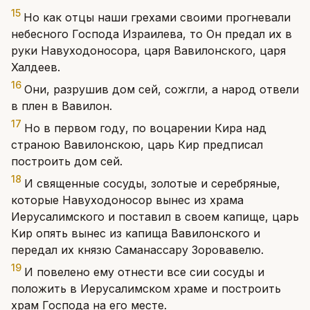
15
Но как отцы наши грехами своими прогневали
небесного Господа Израилева, то Он предал их в
руки Навуходоносора, царя Вавилонского, царя
Халдеев.
16
Они, разрушив дом сей, сожгли, а народ отвели
в плен в Вавилон.
17
Но в первом году, по воцарении Кира над
страною Вавилонскою, царь Кир предписал
построить дом сей.
18
И священные сосуды, золотые и серебряные,
которые Навуходоносор вынес из храма
Иерусалимского и поставил в своем капище, царь
Кир опять вынес из капища Вавилонского и
передал их князю Саманассару Зоровавелю.
19
И повелено ему отнести все сии сосуды и
положить в Иерусалимском храме и построить
храм Господа на его месте.