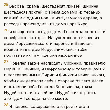
25
Высота _храма_ шестьдесят локтей, ширина
шестьдесят локтей, с тремя домами из тесаных
камней и с одним новым из туземного дерева, а
расходы производить из дома царя Кира,
26
и священные сосуды дома Господня, золотые и
серебряные, которые Навуходоносор вынес из
дома Иерусалимского и перенес в Вавилон,
возвратить в дом Иерусалимский, чтобы
поставить их там, где они находились.
27
Повелел также наблюдать Сисинни, правителю
Сирии и Финикии, и Сафравузану и товарищам их
и поставленным в Сирии и Финикии начальникам,
чтобы они держали себя в стороне от сего места
и оставили раба Господа Зоровавеля, князя
Иудейского, и старейшин Иудейских строить
этот дом Господа на его месте.
28
Я повелел совершенно отстроить его и