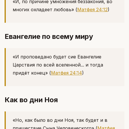
«И, по причине умножения беззакония, во
многих охладеет любовь»
(
Матфея 24:12
)
Евангелие по всему миру
«И проповедано будет сие Евангелие
Царствия по всей вселенной... и тогда
придёт конец»
(
Матфея 24:14
)
Как во дни Ноя
«Но, как было во дни Ноя, так будет и в
пришествие Сына Человеческого»
(
Матфея