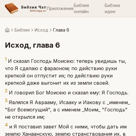
Библия
Библия
Приложение
онлайн
идеи
Библия
Исход
Глава 6
Главная
Исход
, глава
6
1
И сказал Господь Моисею: теперь увидишь ты,
что Я сделаю с фараоном; по действию руки
крепкой он отпустит их; по действию руки
крепкой даже выгонит их из земли своей.
2
И говорил Бог Моисею и сказал ему: Я Господь.
3
Являлся Я Аврааму, Исааку и Иакову с _именем_
"Бог Всемогущий", а с именем _Моим_ "Господь"
не открылся им;
4
и Я поставил завет Мой с ними, чтобы дать им
землю Ханаанскую, землю странствования их, в