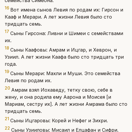
семейства Симеона.
16
Вот имена сынов Левия по родам их: Гирсон и
Кааф и Мерари. А лет жизни Левия было сто
тридцать семь.
17
Сыны Гирсона: Ливни и Шимеи с семействами
их.
18
Сыны Каафовы: Амрам и Ицгар, и Хеврон, и
Узиил. А лет жизни Каафа было сто тридцать три
года.
19
Сыны Мерари: Махли и Муши. Это семейства
Левия по родам их.
20
Амрам взял Иохаведу, тетку свою, себе в
жену, и она родила ему Аарона и Моисея [и
Мариам, сестру их]. А лет жизни Амрама было сто
тридцать семь.
21
Сыны Ицгаровы: Корей и Нефег и Зихри.
22
Сыны Узииловы: Мисаил и Елцафан и Сифри.