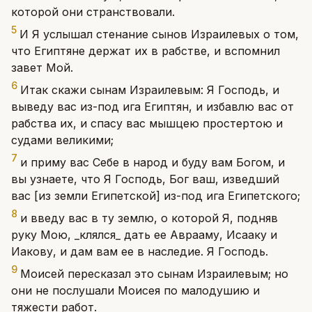
которой они странствовали.
5
И Я услышал стенание сынов Израилевых о том,
что Египтяне держат их в рабстве, и вспомнил
завет Мой.
6
Итак скажи сынам Израилевым: Я Господь, и
выведу вас из-под ига Египтян, и избавлю вас от
рабства их, и спасу вас мышцею простертою и
судами великими;
7
и приму вас Себе в народ и буду вам Богом, и
вы узнаете, что Я Господь, Бог ваш, изведший
вас [из земли Египетской] из-под ига Египетского;
8
и введу вас в ту землю, о которой Я, подняв
руку Мою, _клялся_ дать ее Аврааму, Исааку и
Иакову, и дам вам ее в наследие. Я Господь.
9
Моисей пересказал это сынам Израилевым; но
они не послушали Моисея по малодушию и
тяжести работ.