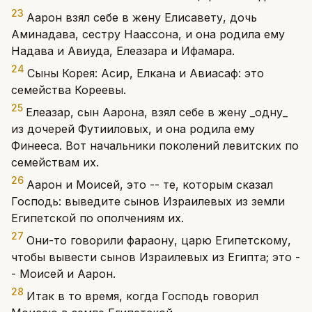
23
Аарон взял себе в жену Елисавету, дочь
Аминадава, сестру Наассона, и она родила ему
Надава и Авиуда, Елеазара и Ифамара.
24
Сыны Корея: Асир, Елкана и Авиасаф: это
семейства Кореевы.
25
Елеазар, сын Аарона, взял себе в жену _одну_
из дочерей Футииловых, и она родила ему
Финееса. Вот начальники поколений левитских по
семействам их.
26
Аарон и Моисей, это -- те, которым сказал
Господь: выведите сынов Израилевых из земли
Египетской по ополчениям их.
27
Они-то говорили фараону, царю Египетскому,
чтобы вывести сынов Израилевых из Египта; это -
- Моисей и Аарон.
28
Итак в то время, когда Господь говорил