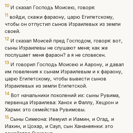
10
И сказал Господь Моисею, говоря:
11
войди, скажи фараону, царю Египетскому,
чтобы он отпустил сынов Израилевых из земли
своей.
12
И сказал Моисей пред Господом, говоря: вот,
сыны Израилевы не слушают меня; как же
послушает меня фараон? а я не словесен.
13
И говорил Господь Моисею и Аарону, и давал
им повеления к сынам Израилевым и к фараону,
царю Египетскому, чтобы вывести сынов
Израилевых из земли Египетской.
14
Вот начальники поколений их: сыны Рувима,
первенца Израилева: Ханох и Фаллу, Хецрон и
Харми: это семейства Рувимовы.
15
Сыны Симеона: Иемуил и Иамин, и Огад, и
Иахин, и Цохар, и Саул, сын Хананеянки: это