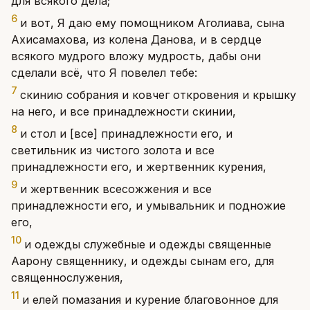
для всякого дела;
6
и вот, Я даю ему помощником Аголиава, сына
Ахисамахова, из колена Данова, и в сердце
всякого мудрого вложу мудрость, дабы они
сделали всё, что Я повелел тебе:
7
скинию собрания и ковчег откровения и крышку
на него, и все принадлежности скинии,
8
и стол и [все] принадлежности его, и
светильник из чистого золота и все
принадлежности его, и жертвенник курения,
9
и жертвенник всесожжения и все
принадлежности его, и умывальник и подножие
его,
10
и одежды служебные и одежды священные
Аарону священнику, и одежды сынам его, для
священнослужения,
11
и елей помазания и курение благовонное для