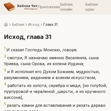
Библия
Библия
Приложение
онлайн
идеи
Библия
Исход
Глава 31
Главная
Исход
, глава
31
1
И сказал Господь Моисею, говоря:
2
смотри, Я назначаю именно Веселеила, сына
Уриева, сына Орова, из колена Иудина;
3
и Я исполнил его Духом Божиим, мудростью,
разумением, ведением и всяким искусством,
4
работать из золота, серебра и меди, [из голубой,
пурпуровой и червленой _шерсти_ и из крученого
виссона],
5
резать камни для вставливания и резать дерево