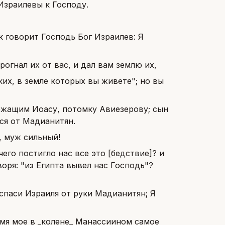
Израилевы к Господу.
к говорит Господь Бог Израилев: Я
рогнал их от вас, и дал вам землю их,
ких, в земле которых вы живете"; но вы
ежащим Иоасу, потомку Авиезерову; сын
ся от Мадианитян.
, муж сильный!
чего постигло нас все это [бедствие]? и
воря: "из Египта вывел нас Господь"?
 спаси Израиля от руки Мадианитян; Я
лемя мое в _колене_ Манассиином самое