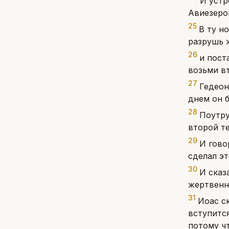
И устр
Авиезеро
25
В ту н
разрушь ж
26
и пост
возьми в
27
Гедеон
днем он б
28
Поутру
второй т
29
И гово
сделал эт
30
И сказ
жертвенни
31
Иоас с
вступится
потому ч