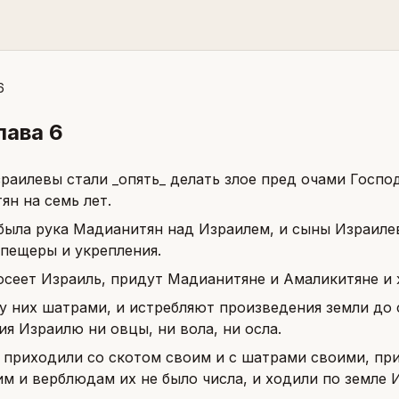
6
глава
6
раилевы стали _опять_ делать злое пред очами Господ
ян на семь лет.
была рука Мадианитян над Израилем, и сыны Израиле
 пещеры и укрепления.
осеет Израиль, придут Мадианитяне и Амаликитяне и ж
 у них шатрами, и истребляют произведения земли до 
я Израилю ни овцы, ни вола, ни осла.
 приходили со скотом своим и с шатрами своими, пр
им и верблюдам их не было числа, и ходили по земле 