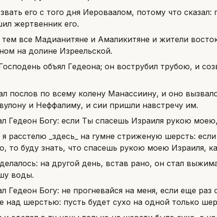
 звать его с того дня Иероваалом, потому что сказал: 
шил жертвенник его.
тем все Мадианитяне и Амаликитяне и жители востока
аном на долине Изреельской.
Господень объял Гедеона; он вострубил трубою, и со
ал послов по всему колену Манассиину, и оно вызвало
авулону и Неффалиму, и сии пришли навстречу им.
ал Гедеон Богу: если Ты спасешь Израиля рукою моею,
, я расстелю _здесь_ на гумне стриженую шерсть: если
о, то буду знать, что спасешь рукою моею Израиля, к
сделалось: на другой день, встав рано, он стал выжи
шу воды.
ал Гедеон Богу: не прогневайся на меня, если еще ра
 над шерстью: пусть будет сухо на одной только шерс