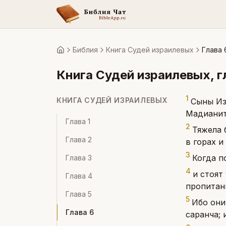
Библия
Книга Судей израилевых
Глава 
Главная
Книга Судей израилевых
, 
1
КНИГА СУДЕЙ ИЗРАИЛЕВЫХ
Сыны Из
Мадианит
Глава
1
2
Тяжела 
Глава
2
в горах и
3
Когда п
Глава
3
4
и стоят
Глава
4
пропитани
Глава
5
5
Ибо они
Глава
6
саранча; 