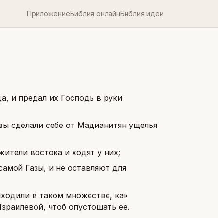
Приложение
Библия онлайн
Библия идеи
а, и предал их Господь в руки
вы сделали себе от Мадианитян ущелья
ители востока и ходят у них;
самой Газы, и не оставляют для
иходили в таком множестве, как
Израилевой, чтоб опустошать ее.