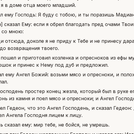
 я в доме отца моего младший.
л ему Господь: Я буду с тобою, и ты поразишь Мадиан
] сказал Ему: если я обрел благодать пред очами Тво
 со мною:
и отсюда, доколе я не приду к Тебе и не принесу дара
 до возвращения твоего.
 пошел и приготовил козленка и опресноков из ефы му
ршок и принес к Нему под дуб и предложил.
ал ему Ангел Божий: возьми мясо и опресноки, и полож
лал.
осподень простер конец жезла, который был в руке ег
нь из камня и поел мясо и опресноки; и Ангел Господе
ел Гедеон, что это Ангел Господень, и сказал Гедеон:
ел Ангела Господня лицем к лицу.
ь сказал ему: мир тебе, не бойся, не умрешь.