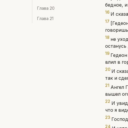
бедное, и
Глава
20
16
И сказа
Глава
21
17
[Гедеон
говоришь
18
не уход
останусь
19
Гедеон
влил в го
20
И сказ
так и сде
21
Ангел Г
вышел ого
22
И увид
что я вид
23
Господ
24