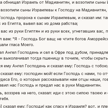
а обнищал Израиль от Мадианитян, и возопили сыны 
 возопили сыны Израилевы к Господу на Мадианитян,
Господь пророка к сынам Израилевым, и сказал им: та
 из Египта, вывел вас из дома рабства;
 вас из руки Египтян и из руки всех, угнетавших вас, п
л вам: "Я - Господь Бог ваш; не чтите богов Аморрейс
али гласа Моего.
л Ангел Господень и сел в Офре под дубом, принадл
он выколачивал тогда пшеницу в точиле, чтобы скрыть
ся ему Ангел Господень и сказал ему: Господь с тобою
сказал ему: господин мой! если Господь с нами, то от
удеса Его, о которых рассказывали нам отцы наши, го
авил нас Господь и предал нас в руки Мадианитян.
ь, воззрев на него, сказал: иди с этою силою твоею и
тебя.
] сказал ему: Господи! как спасу я Израиля? вот, и п