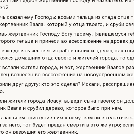
оил там Гедеон жертвенник Господу и назвал его: Ие
вой.
очь сказал ему Господь: возьми тельца из стада отца т
ертвенник Ваала, который у отца твоего, и сруби св
авь жертвенник Господу Богу твоему, [явившемуся теб
торого тельца и принеси во всесожжение на дровах д
 взял десять человек из рабов своих и сделал, как гов
оялся домашних отца своего и жителей города, то сд
 встали жители города, и вот, жертвенник Ваалов раз
елец вознесен во всесожжение на новоустроенном же
рили друг другу: кто это сделал? Искали, расспрашива
о.
али жители города Иоасу: выведи сына твоего; он дол
к Ваала и срубил дерево, которое было при нем.
казал всем приступившим к нему: вам ли вступаться з
 за него, тот будет предан смерти в это же утро; если
то он разрушил его жертвенник.