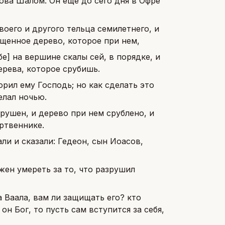
гова Шалом. Он еще до сего дня в Офре
воего и другого тельца семилетнего, и
ященное дерево, которое при нем,
е] на вершине скалы сей, в порядке, и
ерева, которое срубишь.
орил ему Господь; но как сделать это
елал ночью.
рушен, и дерево при нем срублено, и
ртвеннике.
ли и сказали: Гедеон, сын Иоасов,
жен умереть за то, что разрушил
а Ваала, вам ли защищать его? кто
 он Бог, то пусть сам вступится за себя,