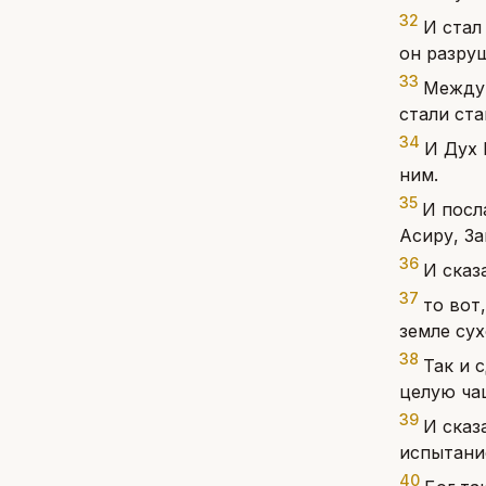
32
И стал
он разру
33
Между 
стали ст
34
И Дух 
ним.
35
И посл
Асиру, З
36
И сказ
37
то вот
земле сух
38
Так и 
целую ча
39
И сказ
испытание
40