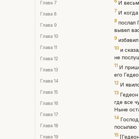
6
И весьм
Глава
7
7
И когда
Глава
8
8
послал 
Глава
9
вывел вас
Глава
10
9
избавил
Глава
11
10
и сказа
не послуш
Глава
12
11
И прише
Глава
13
его Геде
Глава
14
12
И явил
Глава
15
13
Гедеон 
где все ч
Глава
16
Ныне ост
Глава
17
14
Господ
Глава
18
посылаю 
15
[Гедеон
Глава
19