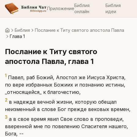
Библия
Библия
Приложение
онлайн
идеи
Библия
Послание к Титу святого апостола Павла
Главная
Глава 1
Послание к Титу святого
апостола Павла
, глава
1
1
Павел, раб Божий, Апостол же Иисуса Христа,
по вере избранных Божиих и познанию истины,
_относящейся_ к благочестию,
2
в надежде вечной жизни, которую обещал
неизменный в слове Бог прежде вековых времен,
3
а в свое время явил Свое слово в проповеди,
вверенной мне по повелению Спасителя нашего,
Бога, --