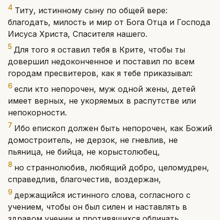
4
Титу, истинному сыну по общей вере:
благодать, милость и мир от Бога Отца и Господа
Иисуса Христа, Спасителя нашего.
5
Для того я оставил тебя в Крите, чтобы ты
довершил недоконченное и поставил по всем
городам пресвитеров, как я тебе приказывал:
6
если кто непорочен, муж одной жены, детей
имеет верных, не укоряемых в распутстве или
непокорности.
7
Ибо епископ должен быть непорочен, как Божий
домостроитель, не дерзок, не гневлив, не
пьяница, не бийца, не корыстолюбец,
8
но страннолюбив, любящий добро, целомудрен,
справедлив, благочестив, воздержан,
9
держащийся истинного слова, согласного с
учением, чтобы он был силен и наставлять в
здравом учении и противящихся обличать.