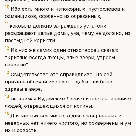
10
Ибо есть много и непокорных, пустословов и
обманщиков, особенно из обрезанных,
11
каковым должно заграждать уста: они
развращают целые домы, уча, чему не должно, из
постыдной корысти.
12
Из них же самих один стихотворец сказал:
"Критяне всегда лжецы, злые звери, утробы
ленивые".
13
Свидетельство это справедливо. По сей
причине обличай их строго, дабы они были
здравы в вере,
14
не внимая Иудейским басням и постановлениям
людей, отвращающихся от истины.
15
Для чистых все чисто; а для оскверненных и
неверных нет ничего чистого, но осквернены и ум
их и совесть.