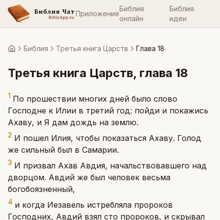
Библия
Библия
Приложение
онлайн
идеи
Библия
Третья книга Царств
Глава 18
Главная
Третья книга Царств
, глава
18
1
По прошествии многих дней было слово
Господне к Илии в третий год: пойди и покажись
Ахаву, и Я дам дождь на землю.
2
И пошел Илия, чтобы показаться Ахаву. Голод
же сильный был в Самарии.
3
И призвал Ахав Авдия, начальствовавшего над
дворцом. Авдий же был человек весьма
богобоязненный,
4
и когда Иезавель истребляла пророков
Господних, Авдий взял сто пророков, и скрывал