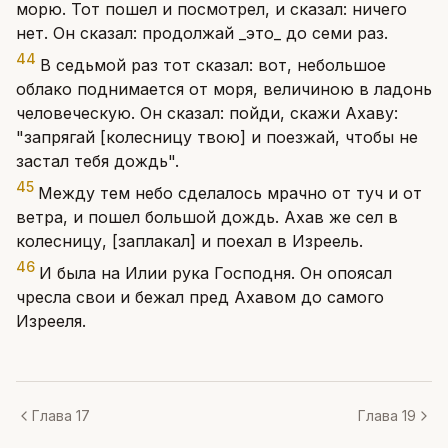
морю. Тот пошел и посмотрел, и сказал: ничего
нет. Он сказал: продолжай _это_ до семи раз.
44
В седьмой раз тот сказал: вот, небольшое
облако поднимается от моря, величиною в ладонь
человеческую. Он сказал: пойди, скажи Ахаву:
"запрягай [колесницу твою] и поезжай, чтобы не
застал тебя дождь".
45
Между тем небо сделалось мрачно от туч и от
ветра, и пошел большой дождь. Ахав же сел в
колесницу, [заплакал] и поехал в Изреель.
46
И была на Илии рука Господня. Он опоясал
чресла свои и бежал пред Ахавом до самого
Изрееля.
Глава 17
Глава 19