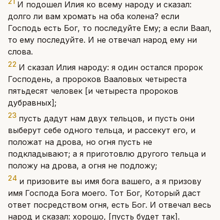
21
И подошел Илия ко всему народу и сказал:
долго ли вам хромать на оба колена? если
Господь есть Бог, то последуйте Ему; а если Ваал,
то ему последуйте. И не отвечал народ ему ни
слова.
22
И сказал Илия народу: я один остался пророк
Господень, а пророков Вааловых четыреста
пятьдесят человек [и четыреста пророков
дубравных];
23
пусть дадут нам двух тельцов, и пусть они
выберут себе одного тельца, и рассекут его, и
положат на дрова, но огня пусть не
подкладывают; а я приготовлю другого тельца и
положу на дрова, а огня не подложу;
24
и призовите вы имя бога вашего, а я призову
имя Господа Бога моего. Тот Бог, Который даст
ответ посредством огня, есть Бог. И отвечал весь
народ и сказал: хорошо, [пусть будет так].