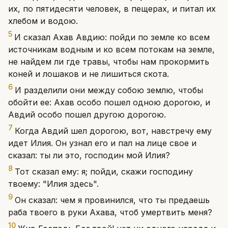
их, по пятидесяти человек, в пещерах, и питал их
хлебом и водою.
5
И сказал Ахав Авдию: пойди по земле ко всем
источникам водным и ко всем потокам на земле,
не найдем ли где травы, чтобы нам прокормить
коней и лошаков и не лишиться скота.
6
И разделили они между собою землю, чтобы
обойти ее: Ахав особо пошел одною дорогою, и
Авдий особо пошел другою дорогою.
7
Когда Авдий шел дорогою, вот, навстречу ему
идет Илия. Он узнал его и пал на лице свое и
сказал: ты ли это, господин мой Илия?
8
Тот сказал ему: я; пойди, скажи господину
твоему: "Илия здесь".
9
Он сказал: чем я провинился, что ты предаешь
раба твоего в руки Ахава, чтоб умертвить меня?
10