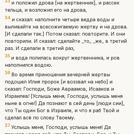
33
и положил дрова [на жертвенник], и рассек
тельца, и возложил его на дрова,
34
и сказал: наполните четыре ведра воды и
выливайте на всесожигаемую жертву и на дрова.
[И сделали так.] Потом сказал: повторите. И они
повторили. И сказал: сделайте _то_ _же_ в третий
раз. И сделали в третий раз,
35
и вода полилась вокруг жертвенника, и ров
наполнился водою.
36
Во время приношения вечерней жертвы
подошел Илия пророк [и воззвал на небо] и
сказал: Господи, Боже Авраамов, Исааков и
Израилев! [Услышь меня, Господи, услышь меня
ныне в огне!] Да познают в сей день [люди сии],
что Ты один Бог в Израиле, и что я раб Твой и
сделал всё по слову Твоему.
37
Услышь меня, Господи, услышь меня! Да