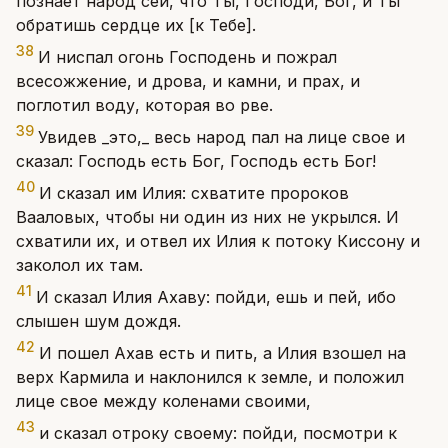
познает народ сей, что Ты, Господи, Бог, и Ты
обратишь сердце их [к Тебе].
38
И ниспал огонь Господень и пожрал
всесожжение, и дрова, и камни, и прах, и
поглотил воду, которая во рве.
39
Увидев _это,_ весь народ пал на лице свое и
сказал: Господь есть Бог, Господь есть Бог!
40
И сказал им Илия: схватите пророков
Вааловых, чтобы ни один из них не укрылся. И
схватили их, и отвел их Илия к потоку Киссону и
заколол их там.
41
И сказал Илия Ахаву: пойди, ешь и пей, ибо
слышен шум дождя.
42
И пошел Ахав есть и пить, а Илия взошел на
верх Кармила и наклонился к земле, и положил
лице свое между коленами своими,
43
и сказал отроку своему: пойди, посмотри к