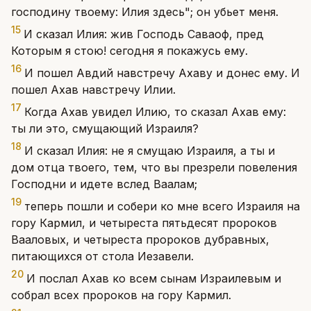
господину твоему: Илия здесь"; он убьет меня.
15
И сказал Илия: жив Господь Саваоф, пред
Которым я стою! сегодня я покажусь ему.
16
И пошел Авдий навстречу Ахаву и донес ему. И
пошел Ахав навстречу Илии.
17
Когда Ахав увидел Илию, то сказал Ахав ему:
ты ли это, смущающий Израиля?
18
И сказал Илия: не я смущаю Израиля, а ты и
дом отца твоего, тем, что вы презрели повеления
Господни и идете вслед Ваалам;
19
теперь пошли и собери ко мне всего Израиля на
гору Кармил, и четыреста пятьдесят пророков
Вааловых, и четыреста пророков дубравных,
питающихся от стола Иезавели.
20
И послал Ахав ко всем сынам Израилевым и
собрал всех пророков на гору Кармил.