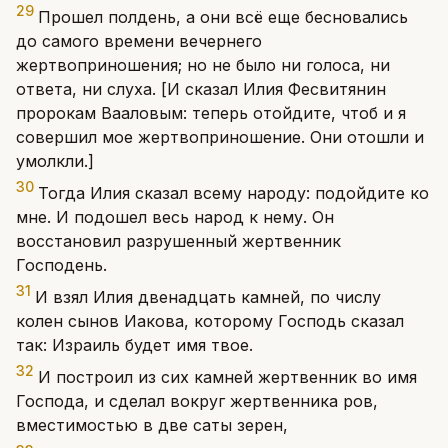
29
Прошел полдень, а они всё еще бесновались
до самого времени вечернего
жертвоприношения; но не было ни голоса, ни
ответа, ни слуха. [И сказал Илия Фесвитянин
пророкам Вааловым: теперь отойдите, чтоб и я
совершил мое жертвоприношение. Они отошли и
умолкли.]
30
Тогда Илия сказал всему народу: подойдите ко
мне. И подошел весь народ к нему. Он
восстановил разрушенный жертвенник
Господень.
31
И взял Илия двенадцать камней, по числу
колен сынов Иакова, которому Господь сказал
так: Израиль будет имя твое.
32
И построил из сих камней жертвенник во имя
Господа, и сделал вокруг жертвенника ров,
вместимостью в две саты зерен,