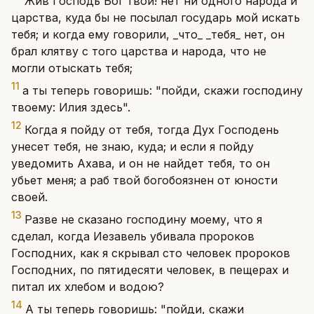
Жив Господь Бог твой! нет ни одного народа и
царства, куда бы не посылал государь мой искать
тебя; и когда ему говорили, _что_ _тебя_ нет, он
брал клятву с того царства и народа, что не
могли отыскать тебя;
11
а ты теперь говоришь: "пойди, скажи господину
твоему: Илия здесь".
12
Когда я пойду от тебя, тогда Дух Господень
унесет тебя, не знаю, куда; и если я пойду
уведомить Ахава, и он не найдет тебя, то он
убьет меня; а раб твой богобоязнен от юности
своей.
13
Разве не сказано господину моему, что я
сделал, когда Иезавель убивала пророков
Господних, как я скрывал сто человек пророков
Господних, по пятидесяти человек, в пещерах и
питал их хлебом и водою?
14
А ты теперь говоришь: "пойди, скажи