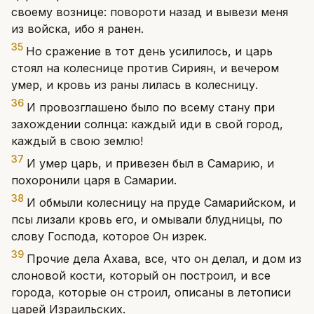
своему вознице: повороти назад и вывези меня
из войска, ибо я ранен.
35
Но сражение в тот день усилилось, и царь
стоял на колеснице против Сириян, и вечером
умер, и кровь из раны лилась в колесницу.
36
И провозглашено было по всему стану при
захождении солнца: каждый иди в свой город,
каждый в свою землю!
37
И умер царь, и привезен был в Самарию, и
похоронили царя в Самарии.
38
И обмыли колесницу на пруде Самарийском, и
псы лизали кровь его, и омывали блудницы, по
слову Господа, которое Он изрек.
39
Прочие дела Ахава, все, что он делал, и дом из
слоновой кости, который он построил, и все
города, которые он строил, описаны в летописи
царей Израильских.