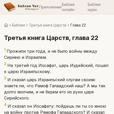
Библия
Библия
Приложение
онлайн
идеи
Библия
Третья книга Царств
Глава 22
Главная
Третья книга Царств
, глава
22
1
Прожили три года, и не было войны между
Сириею и Израилем.
2
На третий год Иосафат, царь Иудейский, пошел
к царю Израильскому.
3
И сказал царь Израильский слугам своим:
знаете ли, что Рамоф Галаадский наш? А мы так
долго молчим, и не берем его из руки царя
Сирийского.
4
И сказал он Иосафату: пойдешь ли ты со мною
на войну против Рамофа Галаадского? И сказал