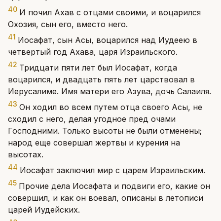
40
И почил Ахав с отцами своими, и воцарился
Охозия, сын его, вместо него.
41
Иосафат, сын Асы, воцарился над Иудеею в
четвертый год Ахава, царя Израильского.
42
Тридцати пяти лет был Иосафат, когда
воцарился, и двадцать пять лет царствовал в
Иерусалиме. Имя матери его Азува, дочь Салаиля.
43
Он ходил во всем путем отца своего Асы, не
сходил с него, делая угодное пред очами
Господними. Только высоты не были отменены;
народ еще совершал жертвы и курения на
высотах.
44
Иосафат заключил мир с царем Израильским.
45
Прочие дела Иосафата и подвиги его, какие он
совершил, и как он воевал, описаны в летописи
царей Иудейских.