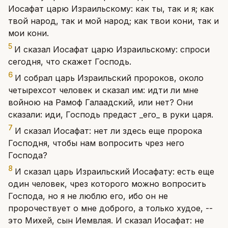
Иосафат царю Израильскому: как ты, так и я; как
твой народ, так и мой народ; как твои кони, так и
мои кони.
5
И сказал Иосафат царю Израильскому: спроси
сегодня, что скажет Господь.
6
И собрал царь Израильский пророков, около
четырехсот человек и сказал им: идти ли мне
войною на Рамоф Галаадский, или нет? Они
сказали: иди, Господь предаст _его_ в руки царя.
7
И сказал Иосафат: нет ли здесь еще пророка
Господня, чтобы нам вопросить чрез него
Господа?
8
И сказал царь Израильский Иосафату: есть еще
один человек, чрез которого можно вопросить
Господа, но я не люблю его, ибо он не
пророчествует о мне доброго, а только худое, --
это Михей, сын Иемвлая. И сказал Иосафат: не