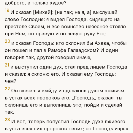
доброго, а только худое?
19
И сказал [Михей]: [не так; не я, а] выслушай
слово Господне: я видел Господа, сидящего на
престоле Своем, и все воинство небесное стояло
при Нем, по правую и по левую руку Его;
20
и сказал Господь: кто склонил бы Ахава, чтобы
он пошел и пал в Рамофе Галаадском? И один
говорил так, другой говорил иначе;
21
и выступил один дух, стал пред лицем Господа
и сказал: я склоню его. И сказал ему Господь:
чем?
22
Он сказал: я выйду и сделаюсь духом лживым
в устах всех пророков его. _Господь_ сказал: ты
склонишь его и выполнишь это; пойди и сделай
так.
23
И вот, теперь попустил Господь духа лживого
в уста всех сих пророков твоих; но Господь изрек