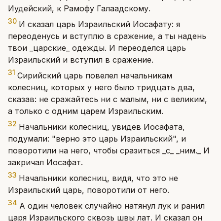
Иудейский, к Рамофу Галаадскому.
30
И сказал царь Израильский Иосафату: я
переоденусь и вступлю в сражение, а ты надень
твои _царские_ одежды. И переоделся царь
Израильский и вступил в сражение.
31
Сирийский царь повелел начальникам
колесниц, которых у него было тридцать два,
сказав: не сражайтесь ни с малым, ни с великим,
а только с одним царем Израильским.
32
Начальники колесниц, увидев Иосафата,
подумали: "верно это царь Израильский", и
поворотили на него, чтобы сразиться _с_ _ним._ И
закричал Иосафат.
33
Начальники колесниц, видя, что это не
Израильский царь, поворотили от него.
34
А один человек случайно натянул лук и ранил
царя Израильского сквозь швы лат. И сказал он