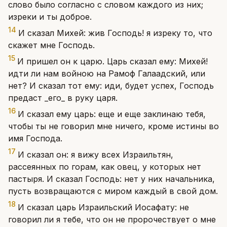
слово было согласно с словом каждого из них;
изреки и ты доброе.
14
И сказал Михей: жив Господь! я изреку то, что
скажет мне Господь.
15
И пришел он к царю. Царь сказал ему: Михей!
идти ли нам войною на Рамоф Галаадский, или
нет? И сказал тот ему: иди, будет успех, Господь
предаст _его_ в руку царя.
16
И сказал ему царь: еще и еще заклинаю тебя,
чтобы ты не говорил мне ничего, кроме истины во
имя Господа.
17
И сказал он: я вижу всех Израильтян,
рассеянных по горам, как овец, у которых нет
пастыря. И сказал Господь: нет у них начальника,
пусть возвращаются с миром каждый в свой дом.
18
И сказал царь Израильский Иосафату: не
говорил ли я тебе, что он не пророчествует о мне