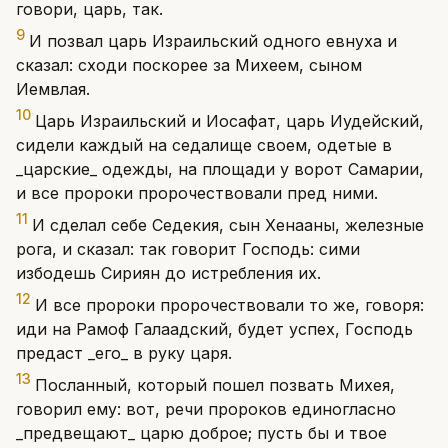
говори, царь, так.
9
И позвал царь Израильский одного евнуха и
сказал: сходи поскорее за Михеем, сыном
Иемвлая.
10
Царь Израильский и Иосафат, царь Иудейский,
сидели каждый на седалище своем, одетые в
_царские_ одежды, на площади у ворот Самарии,
и все пророки пророчествовали пред ними.
11
И сделал себе Седекия, сын Хенааны, железные
рога, и сказал: так говорит Господь: сими
избодешь Сириян до истребления их.
12
И все пророки пророчествовали то же, говоря:
иди на Рамоф Галаадский, будет успех, Господь
предаст _его_ в руку царя.
13
Посланный, который пошел позвать Михея,
говорил ему: вот, речи пророков единогласно
_предвещают_ царю доброе; пусть бы и твое