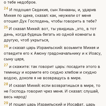
о тебе недоброе.
24
И подошел Седекия, сын Хенааны, и, ударив
Михея по щеке, сказал: как, неужели от меня
отошел Дух Господень, чтобы говорить в тебе?
25
И сказал Михей: вот, ты увидишь _это_ в тот
день, когда будешь бегать из одной комнаты в
другую, чтоб укрыться,
26
и сказал царь Израильский: возьмите Михея и
отведите его к Амону градоначальнику и к Иоасу,
сыну царя,
27
и скажите: так говорит царь: посадите этого в
темницу и кормите его скудно хлебом и скудно
водою, доколе я не возвращусь в мире.
28
И сказал Михей: если возвратишься в мире, то
не Господь говорил чрез меня. И сказал: слушай,
весь народ!
29
И пошел царь Израильский и Иосафат, царь