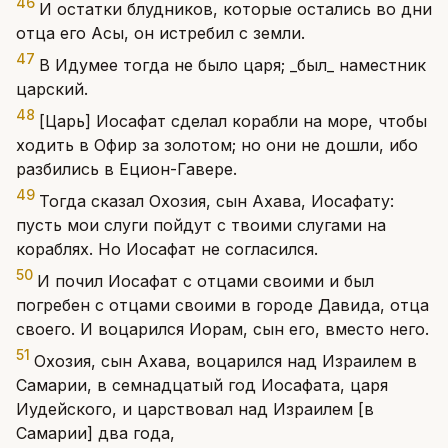
46
И остатки блудников, которые остались во дни
отца его Асы, он истребил с земли.
47
В Идумее тогда не было царя; _был_ наместник
царский.
48
[Царь] Иосафат сделал корабли на море, чтобы
ходить в Офир за золотом; но они не дошли, ибо
разбились в Ецион-Гавере.
49
Тогда сказал Охозия, сын Ахава, Иосафату:
пусть мои слуги пойдут с твоими слугами на
кораблях. Но Иосафат не согласился.
50
И почил Иосафат с отцами своими и был
погребен с отцами своими в городе Давида, отца
своего. И воцарился Иорам, сын его, вместо него.
51
Охозия, сын Ахава, воцарился над Израилем в
Самарии, в семнадцатый год Иосафата, царя
Иудейского, и царствовал над Израилем [в
Самарии] два года,