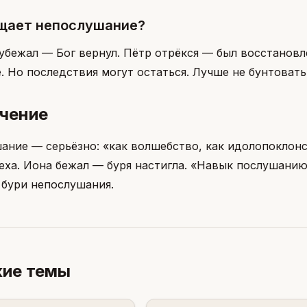
ощает непослушание?
 убежал — Бог вернул. Пётр отрёкся — был восстанов
 Но последствия могут остаться. Лучше не бунтовать
чение
ание — серьёзно: «как волшебство, как идолопоклон
реха. Иона бежал — буря настигла. «Навык послушани
 бури непослушания.
ие темы