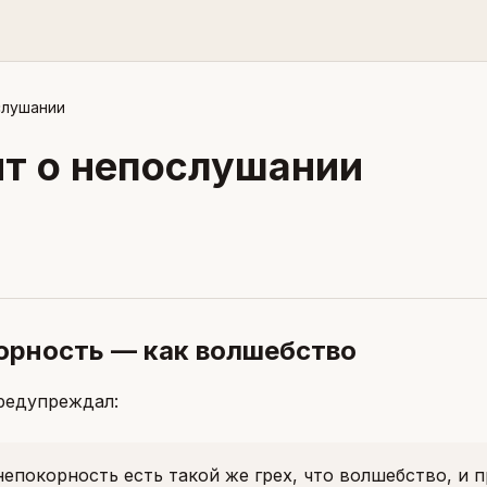
слушании
ит о непослушании
орность — как волшебство
редупреждал:
непокорность есть такой же грех, что волшебство, и п