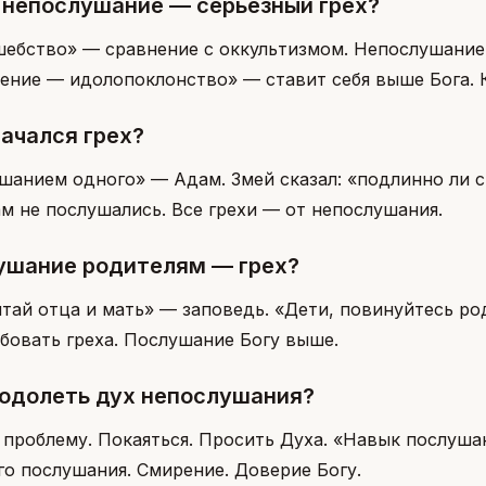
 непослушание — серьёзный грех?
шебство» — сравнение с оккультизмом. Непослушание 
ение — идолопоклонство» — ставит себя выше Бога. К
начался грех?
шанием одного» — Адам. Змей сказал: «подлинно ли ск
м не послушались. Все грехи — от непослушания.
ушание родителям — грех?
итай отца и мать» — заповедь. «Дети, повинуйтесь р
ебовать греха. Послушание Богу выше.
еодолеть дух непослушания?
 проблему. Покаяться. Просить Духа. «Навык послуша
го послушания. Смирение. Доверие Богу.