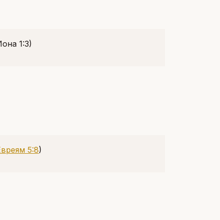
Иона 1:3)
Евреям 5:8
)