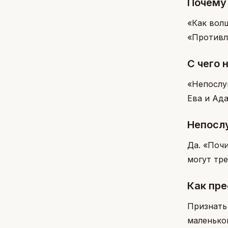
Почему
«Как вол
«Противл
С чего 
«Непослу
Ева и Ада
Непосл
Да. «Поч
могут тр
Как пр
Признать
маленько