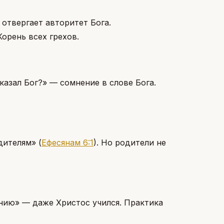
отвергает авторитет Бога.
орень всех грехов.
азал Бог?» — сомнение в слове Бога.
одителям»
(
Ефесянам 6:1
)
. Но родители не
нию» — даже Христос учился. Практика