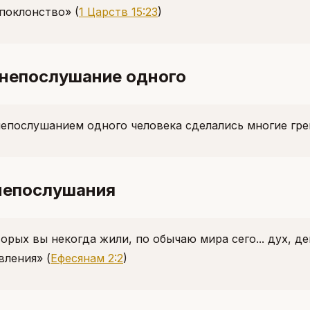
поклонство»
(
1 Царств 15:23
)
 непослушание одного
непослушанием одного человека сделались многие г
непослушания
торых вы некогда жили, по обычаю мира сего... дух, 
вления»
(
Ефесянам 2:2
)