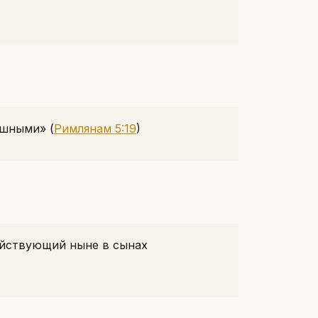
решными»
(
Римлянам 5:19
)
действующий ныне в сынах