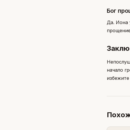
Бог пр
Да. Иона
прощение.
Заклю
Непослуш
начало г
избежите
Похож