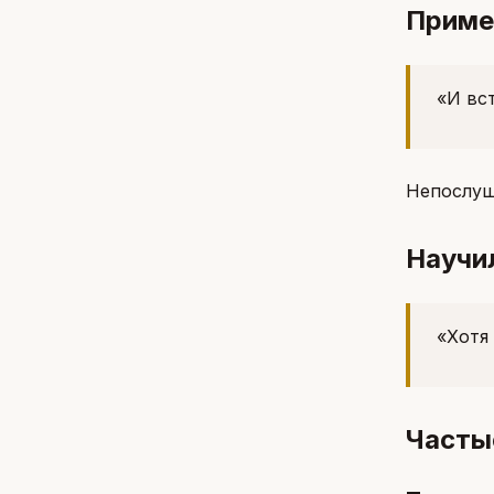
Приме
«И вс
Непослуш
Научи
«Хотя
Часты