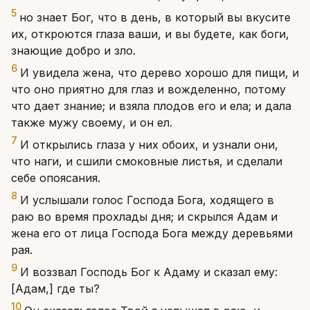
5
но знает Бог, что в день, в который вы вкусите
их, откроются глаза ваши, и вы будете, как боги,
знающие добро и зло.
6
И увидела жена, что дерево хорошо для пищи, и
что оно приятно для глаз и вожделенно, потому
что дает знание; и взяла плодов его и ела; и дала
также мужу своему, и он ел.
7
И открылись глаза у них обоих, и узнали они,
что наги, и сшили смоковные листья, и сделали
себе опоясания.
8
И услышали голос Господа Бога, ходящего в
раю во время прохлады дня; и скрылся Адам и
жена его от лица Господа Бога между деревьями
рая.
9
И воззвал Господь Бог к Адаму и сказал ему:
[Адам,] где ты?
10