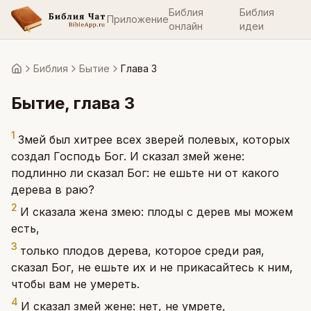
Библия
Библия
Приложение
онлайн
идеи
Библия
Бытие
Глава 3
Главная
Бытие
, глава
3
1
Змей был хитрее всех зверей полевых, которых
создал Господь Бог. И сказал змей жене:
подлинно ли сказал Бог: не ешьте ни от какого
дерева в раю?
2
И сказала жена змею: плоды с дерев мы можем
есть,
3
только плодов дерева, которое среди рая,
сказал Бог, не ешьте их и не прикасайтесь к ним,
чтобы вам не умереть.
4
И сказал змей жене: нет, не умрете,