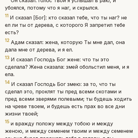
Он сказал: голос Твой я услышал в раю, и
убоялся, потому что я наг, и скрылся.
11
И сказал [Бог]: кто сказал тебе, что ты наг? не
ел ли ты от дерева, с которого Я запретил тебе
есть?
12
Адам сказал: жена, которую Ты мне дал, она
дала мне от дерева, и я ел.
13
И сказал Господь Бог жене: что ты это
сделала? Жена сказала: змей обольстил меня, и я
ела.
14
И сказал Господь Бог змею: за то, что ты
сделал это, проклят ты пред всеми скотами и
пред всеми зверями полевыми; ты будешь ходить
на чреве твоем, и будешь есть прах во все дни
жизни твоей;
15
и вражду положу между тобою и между
женою, и между семенем твоим и между семенем