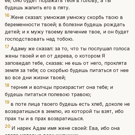
ее; оно будет поражать тебя в голову, а ты
будешь жалить его в пяту.
16
Жене сказал: умножая умножу скорбь твою в
беременности твоей; в болезни будешь рождать
детей; и к мужу твоему влечение твое, и он будет
господствовать над тобою.
17
Адаму же сказал: за то, что ты послушал голоса
жены твоей и ел от дерева, о котором Я
заповедал тебе, сказав: не ешь от него, проклята
земля за тебя; со скорбью будешь питаться от нее
во все дни жизни твоей;
18
терния и волчцы произрастит она тебе; и
будешь питаться полевою травою;
19
в поте лица твоего будешь есть хлеб, доколе не
возвратишься в землю, из которой ты взят, ибо
прах ты и в прах возвратишься.
20
И нарек Адам имя жене своей: Ева, ибо она