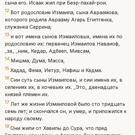
сына его. Исаак жил при Беэр-лахай-рои.
12
Вот родословие Измаила, сына Авраамова,
которого родила Аврааму Агарь Египтянка,
служанка Саррина;
13
и вот имена сынов Измаиловых, имена их по
родословию их: первенец Измаилов Наваиоф,
_за_ _ним_ Кедар, Адбеел, Мивсам,
14
Мишма, Дума, Масса,
15
Хадад, Фема, Иетур, Нафиш и Кедма.
16
Сии суть сыны Измаиловы, и сии имена их, в
селениях их, в кочевьях их. _Это_ двенадцать
князей племен их.
17
Лет же жизни Измаиловой было сто тридцать
семь лет; и скончался он, и умер, и приложился к
народу своему.
18
Они жили от Хавилы до Сура, что пред