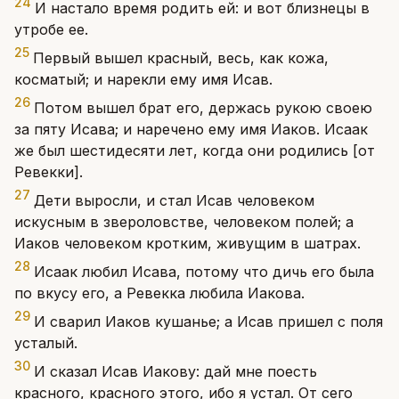
24
И настало время родить ей: и вот близнецы в
утробе ее.
25
Первый вышел красный, весь, как кожа,
косматый; и нарекли ему имя Исав.
26
Потом вышел брат его, держась рукою своею
за пяту Исава; и наречено ему имя Иаков. Исаак
же был шестидесяти лет, когда они родились [от
Ревекки].
27
Дети выросли, и стал Исав человеком
искусным в звероловстве, человеком полей; а
Иаков человеком кротким, живущим в шатрах.
28
Исаак любил Исава, потому что дичь его была
по вкусу его, а Ревекка любила Иакова.
29
И сварил Иаков кушанье; а Исав пришел с поля
усталый.
30
И сказал Исав Иакову: дай мне поесть
красного, красного этого, ибо я устал. От сего