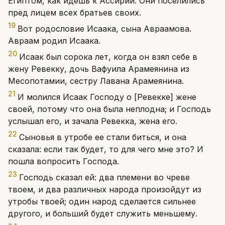
Египтом, как идешь к Ассирии. Они поселились
пред лицем всех братьев своих.
19
Вот родословие Исаака, сына Авраамова.
Авраам родил Исаака.
20
Исаак был сорока лет, когда он взял себе в
жену Ревекку, дочь Вафуила Арамеянина из
Месопотамии, сестру Лавана Арамеянина.
21
И молился Исаак Господу о [Ревекке] жене
своей, потому что она была неплодна; и Господь
услышал его, и зачала Ревекка, жена его.
22
Сыновья в утробе ее стали биться, и она
сказала: если так будет, то для чего мне это? И
пошла вопросить Господа.
23
Господь сказал ей: два племени во чреве
твоем, и два различных народа произойдут из
утробы твоей; один народ сделается сильнее
другого, и больший будет служить меньшему.