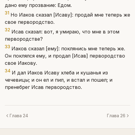
дано ему прозвание: Едом.
31
Но Иаков сказал [Исаву]: продай мне теперь же
свое первородство.
32
Исав сказал: вот, я умираю, что мне в этом
первородстве?
33
Иаков сказал [ему]: поклянись мне теперь же.
Он поклялся ему, и продал [Исав] первородство
свое Иакову.
34
И дал Иаков Исаву хлеба и кушанья из
чечевицы; и он ел и пил, и встал и пошел; и
пренебрег Исав первородство.
Глава 24
Глава 26