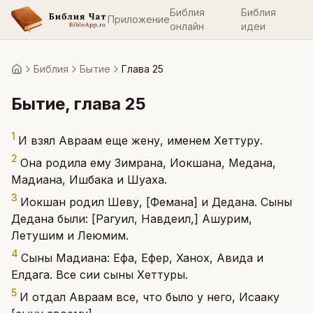
Библия
Библия
Приложение
онлайн
идеи
Библия
Бытие
Глава 25
Главная
Бытие
, глава
25
1
И взял Авраам еще жену, именем Хеттуру.
2
Она родила ему Зимрана, Иокшана, Медана,
Мадиана, Ишбака и Шуаха.
3
Иокшан родил Шеву, [Фемана] и Дедана. Сыны
Дедана были: [Рагуил, Навдеил,] Ашурим,
Летушим и Леюмим.
4
Сыны Мадиана: Ефа, Ефер, Ханох, Авида и
Елдага. Все сии сыны Хеттуры.
5
И отдал Авраам все, что было у него, Исааку