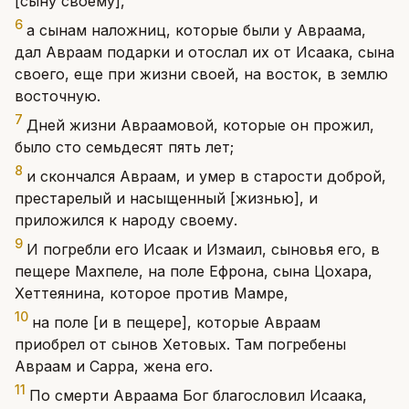
[сыну своему],
6
а сынам наложниц, которые были у Авраама,
дал Авраам подарки и отослал их от Исаака, сына
своего, еще при жизни своей, на восток, в землю
восточную.
7
Дней жизни Авраамовой, которые он прожил,
было сто семьдесят пять лет;
8
и скончался Авраам, и умер в старости доброй,
престарелый и насыщенный [жизнью], и
приложился к народу своему.
9
И погребли его Исаак и Измаил, сыновья его, в
пещере Махпеле, на поле Ефрона, сына Цохара,
Хеттеянина, которое против Мамре,
10
на поле [и в пещере], которые Авраам
приобрел от сынов Хетовых. Там погребены
Авраам и Сарра, жена его.
11
По смерти Авраама Бог благословил Исаака,