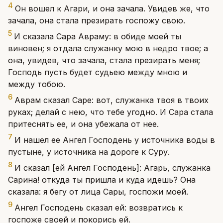
4
Он вошел к Агари, и она зачала. Увидев же, что
зачала, она стала презирать госпожу свою.
5
И сказала Сара Авраму: в обиде моей ты
виновен; я отдала служанку мою в недро твое; а
она, увидев, что зачала, стала презирать меня;
Господь пусть будет судьею между мною и
между тобою.
6
Аврам сказал Саре: вот, служанка твоя в твоих
руках; делай с нею, что тебе угодно. И Сара стала
притеснять ее, и она убежала от нее.
7
И нашел ее Ангел Господень у источника воды в
пустыне, у источника на дороге к Суру.
8
И сказал [ей Ангел Господень]: Агарь, служанка
Сарина! откуда ты пришла и куда идешь? Она
сказала: я бегу от лица Сары, госпожи моей.
9
Ангел Господень сказал ей: возвратись к
госпоже своей и покорись ей.