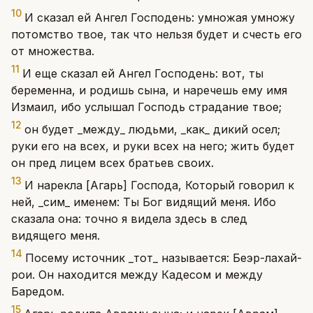
10
И сказал ей Ангел Господень: умножая умножу
потомство твое, так что нельзя будет и счесть его
от множества.
11
И еще сказал ей Ангел Господень: вот, ты
беременна, и родишь сына, и наречешь ему имя
Измаил, ибо услышал Господь страдание твое;
12
он будет _между_ людьми, _как_ дикий осел;
руки его на всех, и руки всех на него; жить будет
он пред лицем всех братьев своих.
13
И нарекла [Агарь] Господа, Который говорил к
ней, _сим_ именем: Ты Бог видящий меня. Ибо
сказала она: точно я видела здесь в след
видящего меня.
14
Посему источник _тот_ называется: Беэр-лахай-
рои. Он находится между Кадесом и между
Баредом.
15