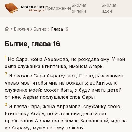
Библия
Библия
Приложение
онлайн
идеи
Библия
Бытие
Глава 16
Главная
Бытие
, глава
16
1
Но Сара, жена Аврамова, не рождала ему. У ней
была служанка Египтянка, именем Агарь.
2
И сказала Сара Авраму: вот, Господь заключил
чрево мое, чтобы мне не рождать; войди же к
служанке моей: может быть, я буду иметь детей
от нее. Аврам послушался слов Сары.
3
И взяла Сара, жена Аврамова, служанку свою,
Египтянку Агарь, по истечении десяти лет
пребывания Аврамова в земле Ханаанской, и дала
ее Авраму, мужу своему, в жену.