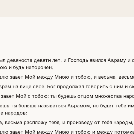
ыл девяноста девяти лет, и Господь явился Авраму и с
ою и будь непорочен;
влю завет Мой между Мною и тобою, и весьма, весьм
врам на лице свое. Бог продолжал говорить с ним и ск
т завет Мой с тобою: ты будешь отцом множества нар
дешь ты больше называться Аврамом, но будет тебе им
а народов;
а, весьма распложу тебя, и произведу от тебя народы,
влю завет Мой между Мною и тобою и между потомкам