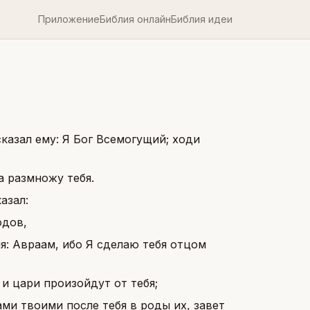
Приложение
Библия онлайн
Библия идеи
казал ему: Я Бог Всемогущий; ходи
а размножу тебя.
азал:
одов,
я: Авраам, ибо Я сделаю тебя отцом
 и цари произойдут от тебя;
и твоими после тебя в роды их, завет