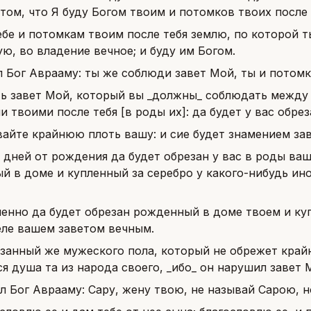
том, что Я буду Богом твоим и потомков твоих после 
ебе и потомкам твоим после тебя землю, по которой 
ю, во владение вечное; и буду им Богом.
л Бог Аврааму: ты же соблюди завет Мой, ты и потомк
ть завет Мой, который вы _должны_ соблюдать межд
 твоими после тебя [в роды их]: да будет у вас обре
айте крайнюю плоть вашу: и сие будет знамением за
 дней от рождения да будет обрезан у вас в роды ваш
й в доме и купленный за серебро у какого-нибудь ин
енно да будет обрезан рожденный в доме твоем и купл
еле вашем заветом вечным.
занный же мужеского пола, который не обрежет крайн
я душа та из народа своего, _ибо_ он нарушил завет 
л Бог Аврааму: Сару, жену твою, не называй Сарою, но