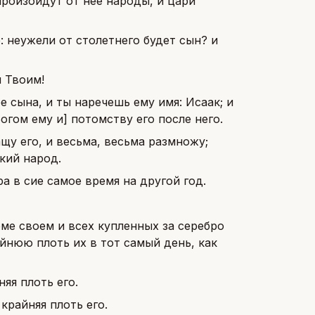
 произойдут от нее народы, и цари
е: неужели от столетнего будет сын? и
м Твоим!
е сына, и ты наречешь ему имя: Исаак; и
огом ему и] потомству его после него.
ащу его, и весьма, весьма размножу;
икий народ.
а в сие самое время на другой год.
ме своем и всех купленных за серебро
йнюю плоть их в тот самый день, как
яя плоть его.
крайняя плоть его.