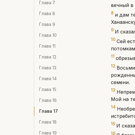
Глава
7
вечный в 
8
Глава
8
и дам т
Ханаанску
Глава
9
9
И сказа
Глава
10
10
Сей ес
Глава
11
потомками
11
Глава
12
обрезыв
12
Восьми
Глава
13
рожденны
Глава
14
семени.
Глава
15
13
Непрем
Мой на т
Глава
16
14
Необре
Глава
17
истребитс
Глава
18
15
И сказа
Глава
19
16