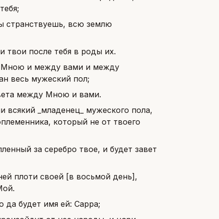
тебя;
ты странствуешь, всю землю
и твои после тебя в роды их.
у Мною и между вами и между
зан весь мужеский пол;
вета между Мною и вами.
и всякий _младенец_ мужеского пола,
оплеменника, который не от твоего
енный за серебро твое, и будет завет
ей плоти своей [в восьмой день],
Мой.
 да будет имя ей: Сарра;