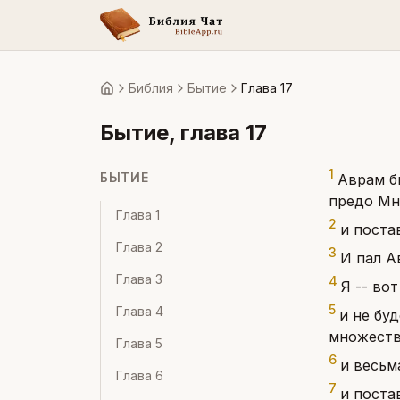
Библия
Бытие
Глава 17
Главная
Бытие
, глава
17
1
БЫТИЕ
Аврам б
предо Мн
Глава
1
2
и поста
Глава
2
3
И пал А
Глава
3
4
Я -- во
5
Глава
4
и не бу
множеств
Глава
5
6
и весьм
Глава
6
7
и поста