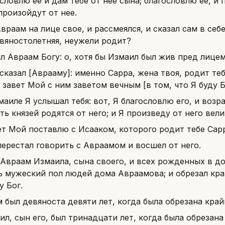
словлю ее и дам тебе от нее сына; благословлю ее, и
произойдут от нее.
враам на лице свое, и рассмеялся, и сказал сам в себ
евяностолетняя, неужели родит?
ал Авраам Богу: о, хотя бы Измаил был жив пред лице
сказал [Аврааму]: именно Сарра, жена твоя, родит теб
завет Мой с ним заветом вечным [в том, что Я буду Б
маиле Я услышал тебя: вот, Я благословлю его, и возр
ь князей родятся от него; и Я произведу от него вел
ет Мой поставлю с Исааком, которого родит тебе Сарр
перестал говорить с Авраамом и восшел от него.
 Авраам Измаила, сына своего, и всех рожденных в до
сь мужеский пол людей дома Авраамова; и обрезал кра
у Бог.
 был девяноста девяти лет, когда была обрезана крайн
ил, сын его, был тринадцати лет, когда была обрезана 