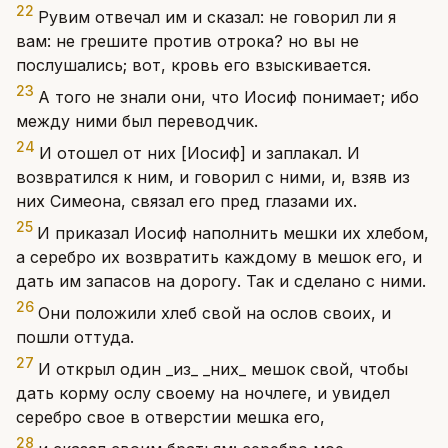
22
Рувим отвечал им и сказал: не говорил ли я
вам: не грешите против отрока? но вы не
послушались; вот, кровь его взыскивается.
23
А того не знали они, что Иосиф понимает; ибо
между ними был переводчик.
24
И отошел от них [Иосиф] и заплакал. И
возвратился к ним, и говорил с ними, и, взяв из
них Симеона, связал его пред глазами их.
25
И приказал Иосиф наполнить мешки их хлебом,
а серебро их возвратить каждому в мешок его, и
дать им запасов на дорогу. Так и сделано с ними.
26
Они положили хлеб свой на ослов своих, и
пошли оттуда.
27
И открыл один _из_ _них_ мешок свой, чтобы
дать корму ослу своему на ночлеге, и увидел
серебро свое в отверстии мешка его,
28