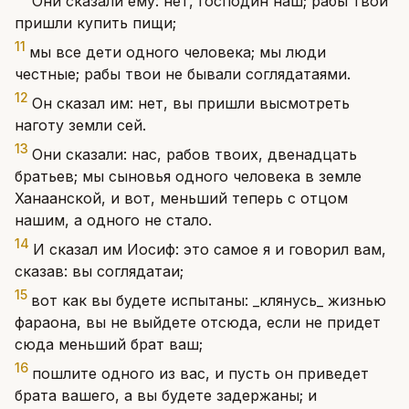
Они сказали ему: нет, господин наш; рабы твои
пришли купить пищи;
11
мы все дети одного человека; мы люди
честные; рабы твои не бывали соглядатаями.
12
Он сказал им: нет, вы пришли высмотреть
наготу земли сей.
13
Они сказали: нас, рабов твоих, двенадцать
братьев; мы сыновья одного человека в земле
Ханаанской, и вот, меньший теперь с отцом
нашим, а одного не стало.
14
И сказал им Иосиф: это самое я и говорил вам,
сказав: вы соглядатаи;
15
вот как вы будете испытаны: _клянусь_ жизнью
фараона, вы не выйдете отсюда, если не придет
сюда меньший брат ваш;
16
пошлите одного из вас, и пусть он приведет
брата вашего, а вы будете задержаны; и