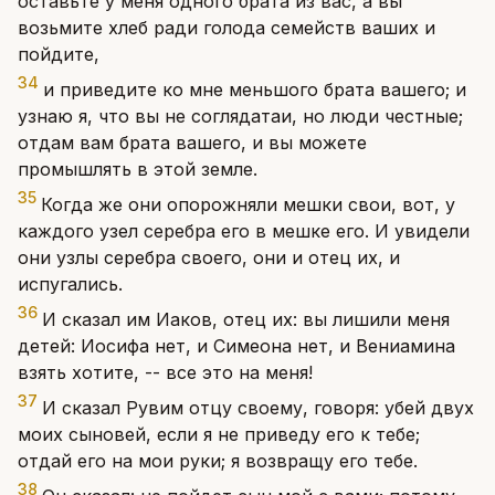
оставьте у меня одного брата из вас, а вы
возьмите хлеб ради голода семейств ваших и
пойдите,
34
и приведите ко мне меньшого брата вашего; и
узнаю я, что вы не соглядатаи, но люди честные;
отдам вам брата вашего, и вы можете
промышлять в этой земле.
35
Когда же они опорожняли мешки свои, вот, у
каждого узел серебра его в мешке его. И увидели
они узлы серебра своего, они и отец их, и
испугались.
36
И сказал им Иаков, отец их: вы лишили меня
детей: Иосифа нет, и Симеона нет, и Вениамина
взять хотите, -- все это на меня!
37
И сказал Рувим отцу своему, говоря: убей двух
моих сыновей, если я не приведу его к тебе;
отдай его на мои руки; я возвращу его тебе.
38