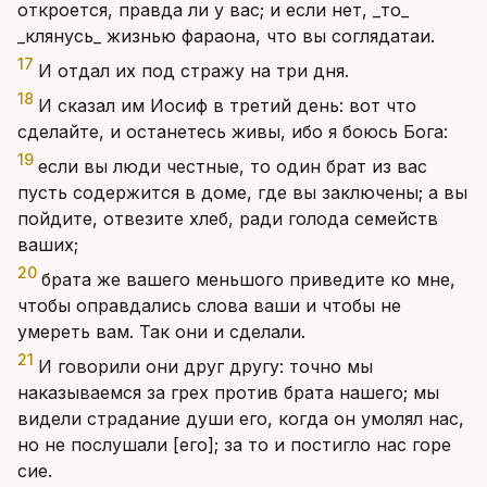
откроется, правда ли у вас; и если нет, _то_
_клянусь_ жизнью фараона, что вы соглядатаи.
17
И отдал их под стражу на три дня.
18
И сказал им Иосиф в третий день: вот что
сделайте, и останетесь живы, ибо я боюсь Бога:
19
если вы люди честные, то один брат из вас
пусть содержится в доме, где вы заключены; а вы
пойдите, отвезите хлеб, ради голода семейств
ваших;
20
брата же вашего меньшого приведите ко мне,
чтобы оправдались слова ваши и чтобы не
умереть вам. Так они и сделали.
21
И говорили они друг другу: точно мы
наказываемся за грех против брата нашего; мы
видели страдание души его, когда он умолял нас,
но не послушали [его]; за то и постигло нас горе
сие.