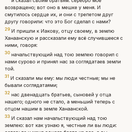
и сказал своим братьям: серебро мое
возвращено; вот оно в мешке у меня. И
смутилось сердце их, и они с трепетом друг
другу говорили: что это Бог сделал с нами?
29
И пришли к Иакову, отцу своему, в землю
Ханаанскую и рассказали ему всё случившееся с
ними, говоря:
30
начальствующий над тою землею говорил с
нами сурово и принял нас за соглядатаев земли
той.
31
И сказали мы ему: мы люди честные; мы не
бывали соглядатаями;
32
нас двенадцать братьев, сыновей у отца
нашего; одного не стало, а меньший теперь с
отцом нашим в земле Ханаанской.
33
И сказал нам начальствующий над тою
землею: вот как узнаю я, честные ли вы люди: