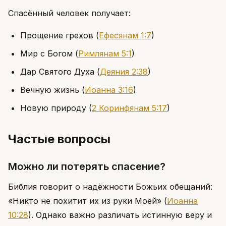
Спасённый человек получает:
Прощение грехов
(
Ефесянам 1:7
)
Мир с Богом
(
Римлянам 5:1
)
Дар Святого Духа
(
Деяния 2:38
)
Вечную жизнь
(
Иоанна 3:16
)
Новую природу
(
2 Коринфянам 5:17
)
Частые вопросы
Можно ли потерять спасение?
Библия говорит о надёжности Божьих обещаний:
«Никто не похитит их из руки Моей»
(
Иоанна
10:28
)
. Однако важно различать истинную веру и