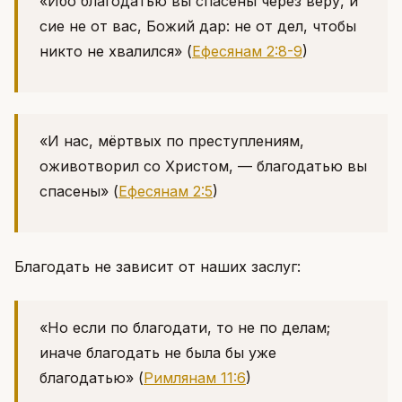
«Ибо благодатью вы спасены через веру, и
сие не от вас, Божий дар: не от дел, чтобы
никто не хвалился»
(
Ефесянам 2:8-9
)
«И нас, мёртвых по преступлениям,
оживотворил со Христом, — благодатью вы
спасены»
(
Ефесянам 2:5
)
Благодать не зависит от наших заслуг:
«Но если по благодати, то не по делам;
иначе благодать не была бы уже
благодатью»
(
Римлянам 11:6
)