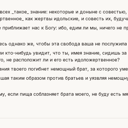
 всех _такое_ знание: некоторые и доныне с совестью
твенное_ как жертвы идольские, и совесть их, будуч
 приближает нас к Богу: ибо, едим ли мы, ничего не п
есь однако же, чтобы эта свобода ваша не послужила
и кто-нибудь увидит, что ты, имея знание, сидишь за 
о, не расположит ли и его есть идоложертвенное?
ания твоего погибнет немощный брат, за которого уме
ешая таким образом против братьев и уязвляя немощн
у, если пища соблазняет брата моего, не буду есть м