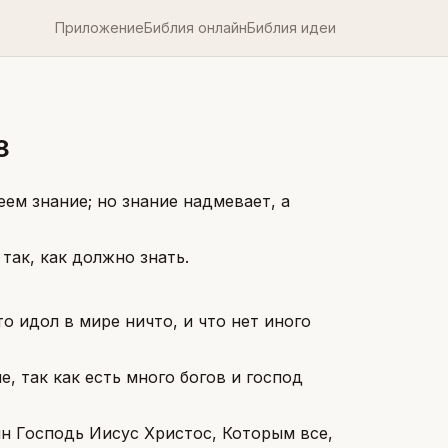
Приложение
Библия онлайн
Библия идеи
8
ем знание; но знание надмевает, а
 так, как должно знать.
о идол в мире ничто, и что нет иного
е, так как есть много богов и господ
дин Господь Иисус Христос, Которым все,