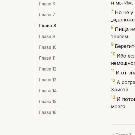
и мы Им.
Глава
6
7
Но не у
Глава
7
_идоложер
Глава
8
8
Пища не
теряем.
Глава
9
9
Берегит
Глава
10
10
Ибо есл
Глава
11
немощног
Глава
12
11
И от зн
Глава
13
12
А согр
Христа.
Глава
14
13
И потом
Глава
15
моего.
Глава
16
Глава 7