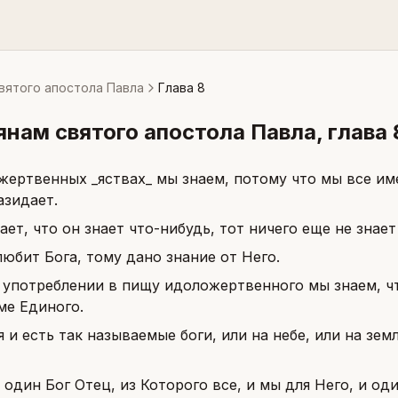
вятого апостола Павла
Глава 8
янам святого апостола Павла
, глава
жертвенных _яствах_ мы знаем, потому что мы все име
азидает.
ает, что он знает что-нибудь, тот ничего еще не знает
любит Бога, тому дано знание от Него.
 употреблении в пищу идоложертвенного мы знаем, чт
ме Единого.
 и есть так называемые боги, или на небе, или на земл
с один Бог Отец, из Которого все, и мы для Него, и о