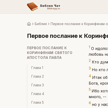
Библия
Первое послание к Коринфянам с
Главная
Первое послание к Коринф
1
ПЕРВОЕ ПОСЛАНИЕ К
О идоло
КОРИНФЯНАМ СВЯТОГО
любовь н
АПОСТОЛА ПАВЛА
2
Кто дум
Глава
1
3
Но кто 
4
Глава
2
Итак об
Бога, кро
Глава
3
5
Ибо хотя
Глава
4
много, --
Глава
5
6
но у на