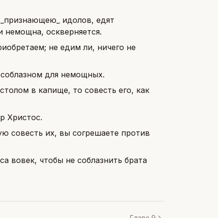
, _признающею_ идолов, едят
и немощна, оскверняется.
риобретаем; не едим ли, ничего не
 соблазном для немощных.
столом в капище, то совесть его, как
р Христос.
ую совесть их, вы согрешаете против
яса вовек, чтобы не соблазнить брата
Глава 9