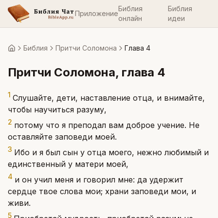
Библия
Библия
Приложение
онлайн
идеи
Библия
Притчи Соломона
Глава 4
Главная
Притчи Соломона
, глава
4
1
Слушайте, дети, наставление отца, и внимайте,
чтобы научиться разуму,
2
потому что я преподал вам доброе учение. Не
оставляйте заповеди моей.
3
Ибо и я был сын у отца моего, нежно любимый и
единственный у матери моей,
4
и он учил меня и говорил мне: да удержит
сердце твое слова мои; храни заповеди мои, и
живи.
5