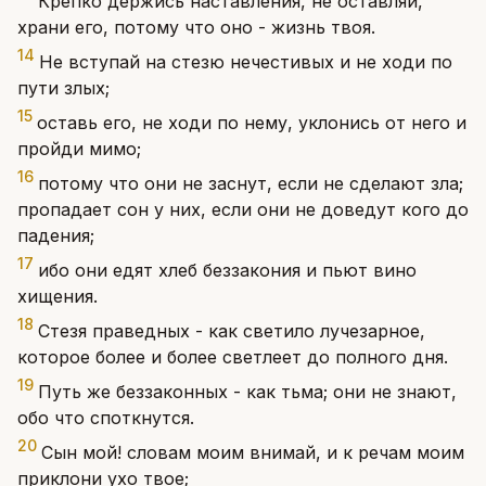
Крепко держись наставления, не оставляй,
храни его, потому что оно - жизнь твоя.
14
Не вступай на стезю нечестивых и не ходи по
пути злых;
15
оставь его, не ходи по нему, уклонись от него и
пройди мимо;
16
потому что они не заснут, если не сделают зла;
пропадает сон у них, если они не доведут кого до
падения;
17
ибо они едят хлеб беззакония и пьют вино
хищения.
18
Стезя праведных - как светило лучезарное,
которое более и более светлеет до полного дня.
19
Путь же беззаконных - как тьма; они не знают,
обо что споткнутся.
20
Сын мой! словам моим внимай, и к речам моим
приклони ухо твое;