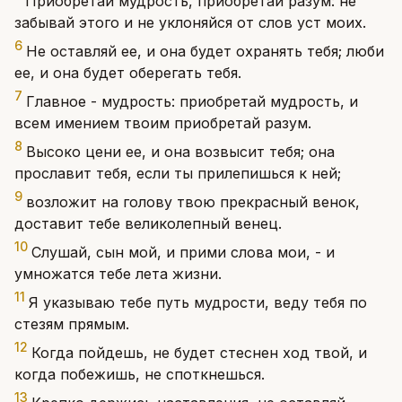
Приобретай мудрость, приобретай разум: не
забывай этого и не уклоняйся от слов уст моих.
6
Не оставляй ее, и она будет охранять тебя; люби
ее, и она будет оберегать тебя.
7
Главное - мудрость: приобретай мудрость, и
всем имением твоим приобретай разум.
8
Высоко цени ее, и она возвысит тебя; она
прославит тебя, если ты прилепишься к ней;
9
возложит на голову твою прекрасный венок,
доставит тебе великолепный венец.
10
Слушай, сын мой, и прими слова мои, - и
умножатся тебе лета жизни.
11
Я указываю тебе путь мудрости, веду тебя по
стезям прямым.
12
Когда пойдешь, не будет стеснен ход твой, и
когда побежишь, не споткнешься.
13