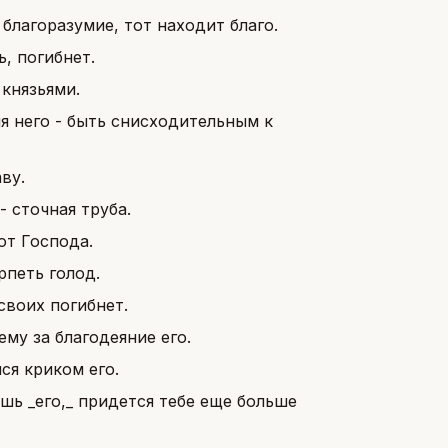
благоразумие, тот находит благо.
, погибнет.
князьями.
я него - быть снисходительным к
аву.
- сточная труба.
от Господа.
рпеть голод.
своих погибнет.
му за благодеяние его.
ся криком его.
шь _его,_ придется тебе еще больше