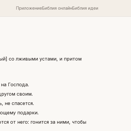
Приложение
Библия онлайн
Библия идеи
ый] со лживыми устами, и притом
 на Господа.
другом своим.
, не спасется.
ающему подарки.
тся от него: гонится за ними, чтобы