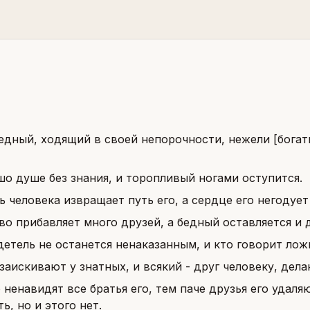
едный, ходящий в своей непорочности, нежели [богат
о душе без знания, и торопливый ногами оступится.
ь человека извращает путь его, а сердце его негодует
во прибавляет много друзей, а бедный оставляется и 
етель не останется ненаказанным, и кто говорит ложь
заискивают у знатных, и всякий - друг человеку, дел
 ненавидят все братья его, тем паче друзья его удаляю
ь, но и этого нет.