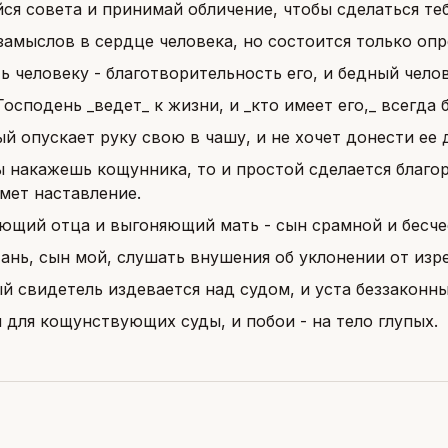
ся совета и принимай обличение, чтобы сделаться те
замыслов в сердце человека, но состоится только оп
ь человеку - благотворительность его, и бедный чело
Господень _ведет_ к жизни, и _кто имеет его,_ всегда б
й опускает руку свою в чашу, и не хочет донести ее д
ы накажешь кощунника, то и простой сделается благор
мет наставление.
ющий отца и выгоняющий мать - сын срамной и бесче
ань, сын мой, слушать внушения об уклонении от изр
й свидетель издевается над судом, и уста беззаконн
 для кощунствующих суды, и побои - на тело глупых.