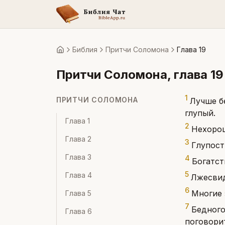
Библия
Притчи Соломона
Глава 19
Главная
Притчи Соломона
, глава
19
1
ПРИТЧИ СОЛОМОНА
Лучше б
глупый.
Глава
1
2
Нехорош
Глава
2
3
Глупост
Глава
3
4
Богатст
5
Глава
4
Лжесвид
6
Многие 
Глава
5
7
Бедного
Глава
6
поговорит