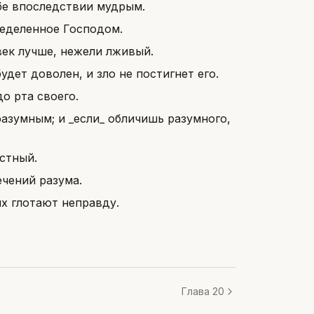
бе впоследствии мудрым.
ределенное Господом.
век лучше, нежели лживый.
удет доволен, и зло не постигнет его.
о рта своего.
азумным; и _если_ обличишь разумного,
стный.
ечений разума.
ых глотают неправду.
Глава 20