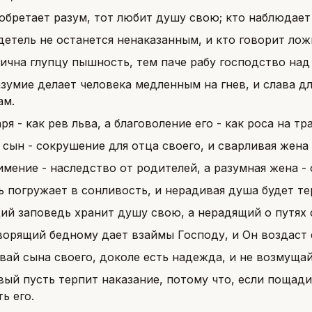
обретает разум, тот любит душу свою; кто наблюдает 
етель не останется ненаказанным, и кто говорит ложь
ична глупцу пышность, тем паче рабу господство над 
зумие делает человека медленным на гнев, и слава дл
ам.
ря - как рев льва, а благоволение его - как роса на тр
сын - сокрушение для отца своего, и сварливая жена 
имение - наследство от родителей, а разумная жена - 
 погружает в сонливость, и нерадивая душа будет те
ий заповедь хранит душу свою, а нерадящий о путях 
ворящий бедному дает взаймы Господу, и Он воздаст е
вай сына своего, доколе есть надежда, и не возмущай
вый пусть терпит наказание, потому что, если пощади
ь его.