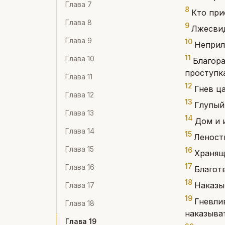
Глава
7
8
Кто при
Глава
8
9
Лжесвид
Глава
9
10
Неприл
11
Глава
10
Благора
проступк
Глава
11
12
Гнев ца
Глава
12
13
Глупый 
Глава
13
14
Дом и 
Глава
14
15
Леность
Глава
15
16
Хранящ
17
Глава
16
Благот
18
Наказы
Глава
17
19
Гневли
Глава
18
наказыват
Глава
19