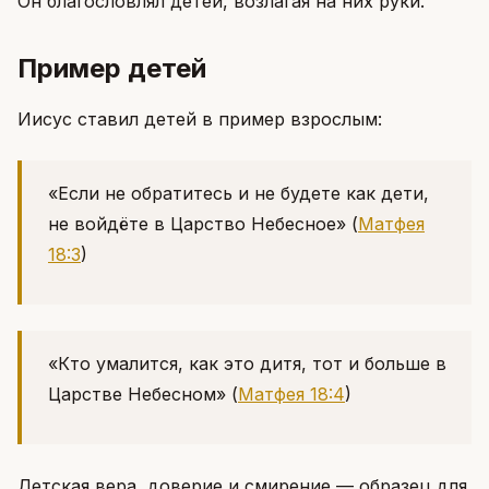
Он благословлял детей, возлагая на них руки.
Пример детей
Иисус ставил детей в пример взрослым:
«Если не обратитесь и не будете как дети,
не войдёте в Царство Небесное»
(
Матфея
18:3
)
«Кто умалится, как это дитя, тот и больше в
Царстве Небесном»
(
Матфея 18:4
)
Детская вера, доверие и смирение — образец для