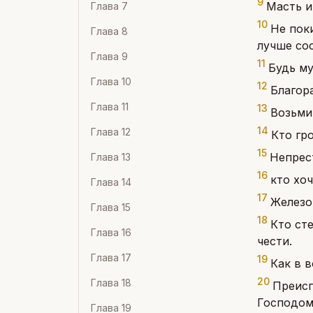
9
Масть и
Глава
7
10
Не поки
Глава
8
лучше сос
Глава
9
11
Будь му
Глава
10
12
Благор
Глава
11
13
Возьми 
14
Глава
12
Кто гро
15
Непрес
Глава
13
16
кто хоч
Глава
14
17
Железо 
Глава
15
18
Кто сте
Глава
16
чести.
Глава
17
19
Как в в
20
Глава
18
Преисп
Господом
Глава
19