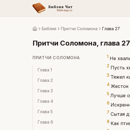
Библия
Притчи Соломона
Глава 27
Главная
Притчи Соломона
, глава
27
1
ПРИТЧИ СОЛОМОНА
Не хвал
2
Пусть хв
Глава
1
3
Тяжел к
Глава
2
4
Жесток 
Глава
3
5
Лучше о
Глава
4
6
Искренн
Глава
5
7
Сытая д
8
Глава
6
Как пти