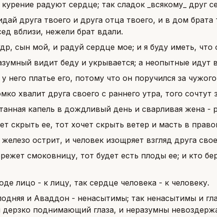
 курение радуют сердце; так сладок _всякому_ друг 
дай друга твоего и друга отца твоего, и в дом брата 
ед вблизи, нежели брат вдали.
др, сын мой, и радуй сердце мое; и я буду иметь, что
азумный видит беду и укрывается; а неопытные идут в
у него платье его, потому что он поручился за чужого,
мко хвалит друга своего с раннего утра, того сочтут 
танная капель в дождливый день и сварливая жена - 
ет скрыть ее, тот хочет скрыть ветер и масть в право
железо острит, и человек изощряет взгляд друга свое
режет смоковницу, тот будет есть плоды ее; и кто бе
оде лицо - к лицу, так сердце человека - к человеку.
одняя и Аваддон - ненасытимы; так ненасытимы и гла
 дерзко поднимающий глаза, и неразумны невоздержа