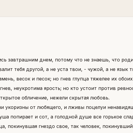
ись завтрашним днем, потому что не знаешь, что роди
алит тебя другой, а не уста твои, - чужой, а не язык т
амень, весок и песок; но гнев глупца тяжелее их обоих
гнев, неукротима ярость; но кто устоит против ревно
ткрытое обличение, нежели скрытая любовь.
и укоризны от любящего, и лживы поцелуи ненавидящ
уша попирает и сот, а голодной душе все горькое сла
ца, покинувшая гнездо свое, так человек, покинувший