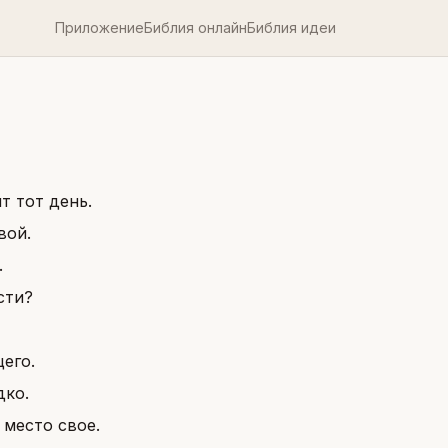
Приложение
Библия онлайн
Библия идеи
т тот день.
вой.
.
сти?
его.
дко.
 место свое.