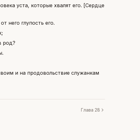
ловека уста, которые хвалят его. [Сердце
от него глупость его.
;
в род?
ы.
твоим и на продовольствие служанкам
Глава 28