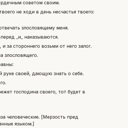
сердечным советом своим.
твоего не ходи в день несчастья твоего:
 отвечать злословящему меня.
перед _и_ наказываются.
 и за стороннего возьми от него залог.
за злословящего.
равны:
й руке своей, дающую знать о себе.
го.
режет господина своего, тот будет в
за человеческие. [Мерзость пред
нные языком.]