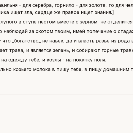
вильня - для серебра, горнило - для золота, то для че
ика ищет зла, сердце же правое ищет знания.]
глупого в ступе пестом вместе с зерном, не отделится 
 наблюдай за скотом твоим, имей попечение о стадах
 что _богатство_ не навек, да и власть разве из рода 
ает трава, и является зелень, и собирают горные трав
 на одежду тебе, и козлы - на покупку поля.
льно козьего молока в пищу тебе, в пищу домашним 