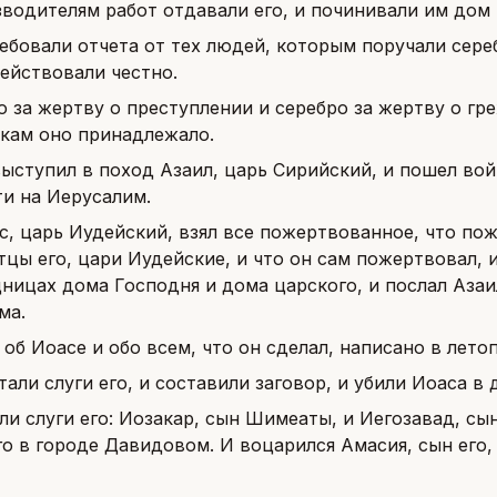
зводителям работ отдавали его, и починивали им дом
ребовали отчета от тех людей, которым поручали сере
ействовали честно.
о за жертву о преступлении и серебро за жертву о гр
кам оно принадлежало.
выступил в поход Азаил, царь Сирийский, и пошел войн
ти на Иерусалим.
с, царь Иудейский, взял все пожертвованное, что по
тцы его, цари Иудейские, и что он сам пожертвовал, 
ницах дома Господня и дома царского, и послал Азаи
ма.
 об Иоасе и обо всем, что он сделал, написано в лето
тали слуги его, и составили заговор, и убили Иоаса в 
ли слуги его: Иозакар, сын Шимеаты, и Иегозавад, сы
о в городе Давидовом. И воцарился Амасия, сын его, 