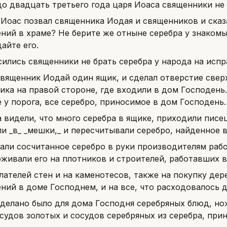
до двадцать третьего года царя Иоаса священники не
 Иоас позвал священника Иодая и священников и сказ
ний в храме? Не берите же отныне серебра у знакомы
айте его.
сились священники не брать серебра у народа на исп
священник Иодай один ящик, и сделал отверстие сверх
ика на правой стороне, где входили в дом Господень.
 у порога, все серебро, приносимое в дом Господень.
а видели, что много серебра в ящике, приходили писе
и _в_ _мешки,_ и пересчитывали серебро, найденное 
али сосчитанное серебро в руки производителям раб
рживали его на плотников и строителей, работавших 
елателей стен и на каменотесов, также на покупку дер
ний в доме Господнем, и на все, что расходовалось 
сделано было для дома Господня серебряных блюд, нож
осудов золотых и сосудов серебряных из серебра, при