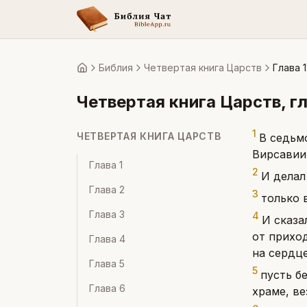
Библия
Четвертая книга Царств
Глава 1
Главная
Четвертая книга Царств
, г
1
ЧЕТВЕРТАЯ КНИГА ЦАРСТВ
В седьм
Вирсавии
Глава
1
2
И делал
Глава
2
3
только 
Глава
3
4
И сказа
от прихо
Глава
4
на сердц
Глава
5
5
пусть б
Глава
6
храме, ве