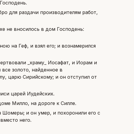
 Господень.
бро для раздачи производителям работ,
ехе не вносилось в дом Господень:
ою на Геф, и взял его; и вознамерился
жертвовали _храму_ Иосафат, и Иорам и
и все золото, найденное в
лу, царю Сирийскому; и он отступил от
писи царей Иудейских.
доме Милло, на дороге к Силле.
н Шомеры; и он умер, и похоронили его с
вместо него.