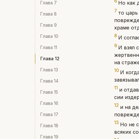
6
Но как 
Глава
7
7
то царь
Глава
8
поврежде
Глава
9
храме отд
8
Глава
10
И согла
9
И взял 
Глава
11
жертвенн
Глава
12
на страже
Глава
13
10
И когд
завязывал
Глава
14
11
и отдав
Глава
15
сии изде
Глава
16
12
и на д
поврежде
Глава
17
13
Но не 
Глава
18
всяких с
Глава
19