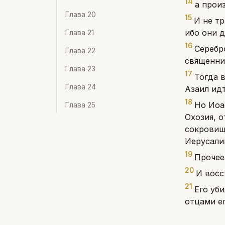
14
а прои
Глава
20
15
И не т
ибо они д
Глава
21
16
Серебр
Глава
22
священни
Глава
23
17
Тогда 
Глава
24
Азаил ид
18
Но Иоа
Глава
25
Охозия, о
сокровищ
Иерусали
19
Прочее
20
И восс
21
Его уби
отцами ег