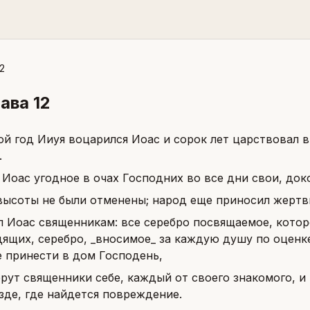
2
лава
12
ой год Ииуя воцарился Иоас и сорок лет царствовал в
.
 Иоас угодное в очах Господних во все дни свои, док
высоты не были отменены; народ еще приносил жертвы
л Иоас священникам: все серебро посвящаемое, котор
дящих, серебро, _вносимое_ за каждую душу по оценке
е принести в дом Господень,
ерут священники себе, каждый от своего знакомого, 
зде, где найдется повреждение.