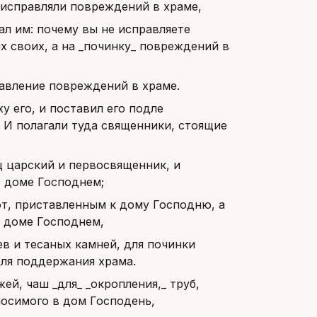
 исправляли повреждений в храме,
ал им: почему вы не исправляете
х своих, а на _починку_ повреждений в
равление повреждений в храме.
у его, и поставил его подле
 И полагали туда священники, стоящие
ц царский и первосвященник, и
в доме Господнем;
от, приставленным к дому Господню, а
в доме Господнем,
ев и тесаных камней, для починки
для поддержания храма.
ей, чаш _для_ _окропления,_ труб,
носимого в дом Господень,