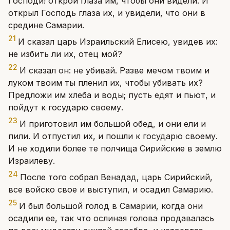
Господи! открой глаза им, чтобы они видели. И
открыл Господь глаза их, и увидели, что они в
средине Самарии.
21
И сказал царь Израильский Елисею, увидев их:
не избить ли их, отец мой?
22
И сказал он: не убивай. Разве мечом твоим и
луком твоим ты пленил их, чтобы убивать их?
Предложи им хлеба и воды; пусть едят и пьют, и
пойдут к государю своему.
23
И приготовил им большой обед, и они ели и
пили. И отпустил их, и пошли к государю своему.
И не ходили более те полчища Сирийские в землю
Израилеву.
24
После того собрал Венадад, царь Сирийский,
все войско свое и выступил, и осадил Самарию.
25
И был большой голод в Самарии, когда они
осадили ее, так что ослиная голова продавалась