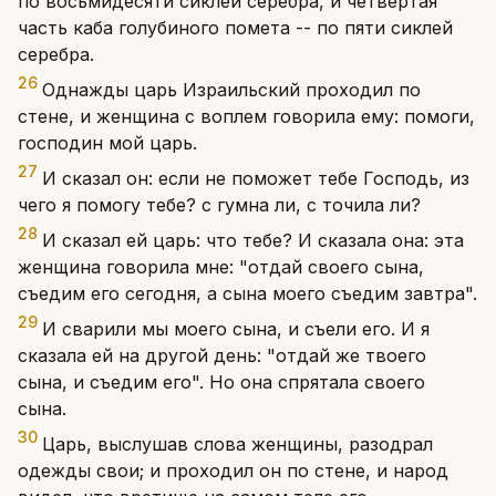
по восьмидесяти сиклей серебра, и четвертая
часть каба голубиного помета -- по пяти сиклей
серебра.
26
Однажды царь Израильский проходил по
стене, и женщина с воплем говорила ему: помоги,
господин мой царь.
27
И сказал он: если не поможет тебе Господь, из
чего я помогу тебе? с гумна ли, с точила ли?
28
И сказал ей царь: что тебе? И сказала она: эта
женщина говорила мне: "отдай своего сына,
съедим его сегодня, а сына моего съедим завтра".
29
И сварили мы моего сына, и съели его. И я
сказала ей на другой день: "отдай же твоего
сына, и съедим его". Но она спрятала своего
сына.
30
Царь, выслушав слова женщины, разодрал
одежды свои; и проходил он по стене, и народ