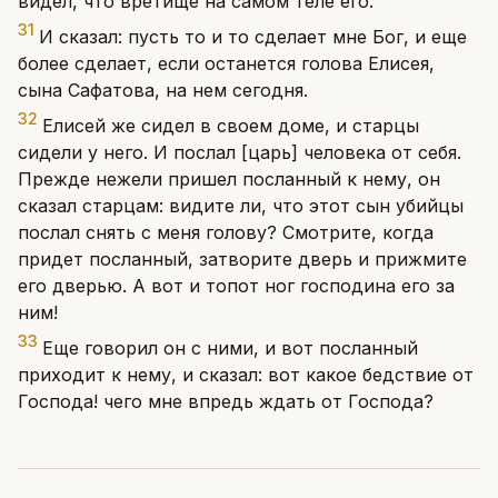
видел, что вретище на самом теле его.
31
И сказал: пусть то и то сделает мне Бог, и еще
более сделает, если останется голова Елисея,
сына Сафатова, на нем сегодня.
32
Елисей же сидел в своем доме, и старцы
сидели у него. И послал [царь] человека от себя.
Прежде нежели пришел посланный к нему, он
сказал старцам: видите ли, что этот сын убийцы
послал снять с меня голову? Смотрите, когда
придет посланный, затворите дверь и прижмите
его дверью. А вот и топот ног господина его за
ним!
33
Еще говорил он с ними, и вот посланный
приходит к нему, и сказал: вот какое бедствие от
Господа! чего мне впредь ждать от Господа?