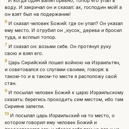
И когда один валил бревно, топор его упал в
воду. И закричал он и сказал: ах, господин мой! а
он взят был на подержание!
6
И сказал человек Божий: где он упал? Он указал
ему место. И отрубил он _кусок_ дерева и бросил
туда, и всплыл топор.
7
И сказал он: возьми себе. Он протянул руку
свою и взял его.
8
Царь Сирийский пошел войною на Израильтян,
и советовался со слугами своими, говоря: в
таком-то и в таком-то месте я расположу свой
стан.
9
И посылал человек Божий к царю Израильскому
сказать: берегись проходить сим местом, ибо там
Сирияне залегли.
10
И посылал царь Израильский на то место, о
котором говорил ему человек Божий и