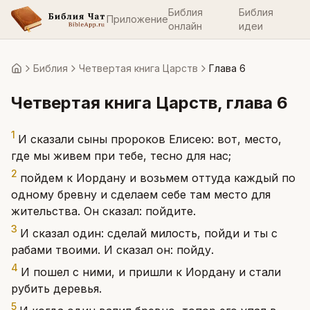
Библия
Библия
Приложение
онлайн
идеи
Библия
Четвертая книга Царств
Глава 6
Главная
Четвертая книга Царств
, глава
6
1
И сказали сыны пророков Елисею: вот, место,
где мы живем при тебе, тесно для нас;
2
пойдем к Иордану и возьмем оттуда каждый по
одному бревну и сделаем себе там место для
жительства. Он сказал: пойдите.
3
И сказал один: сделай милость, пойди и ты с
рабами твоими. И сказал он: пойду.
4
И пошел с ними, и пришли к Иордану и стали
рубить деревья.
5