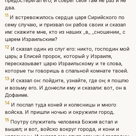
предостерегал его; и сберег себя там не раз и не
два.
11
И встревожилось сердце царя Сирийского по
сему случаю, и призвал он рабов своих и сказал
им: скажите мне, кто из наших _в_ _сношении_ с
царем Израильским?
12
И сказал один из слуг его: никто, господин мой
царь; а Елисей пророк, который у Израиля,
пересказывает царю Израильскому и те слова,
которые ты говоришь в спальной комнате твоей.
13
И сказал он: пойдите, узнайте, где он; я пошлю
и возьму его. И донесли ему и сказали: вот, он в
Дофаиме.
14
И послал туда коней и колесницы и много
войска. И пришли ночью и окружили город.
15
Поутру служитель человека Божия встал и
вышел; и вот, войско вокруг города, и кони и