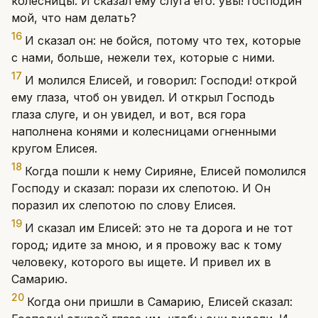
колесницы. И сказал ему слуга его: увы! господин
мой, что нам делать?
16
И сказал он: не бойся, потому что тех, которые
с нами, больше, нежели тех, которые с ними.
17
И молился Елисей, и говорил: Господи! открой
ему глаза, чтоб он увидел. И открыл Господь
глаза слуге, и он увидел, и вот, вся гора
наполнена конями и колесницами огненными
кругом Елисея.
18
Когда пошли к нему Сирияне, Елисей помолился
Господу и сказал: порази их слепотою. И Он
поразил их слепотою по слову Елисея.
19
И сказал им Елисей: это не та дорога и не тот
город; идите за мною, и я провожу вас к тому
человеку, которого вы ищете. И привел их в
Самарию.
20
Когда они пришли в Самарию, Елисей сказал: