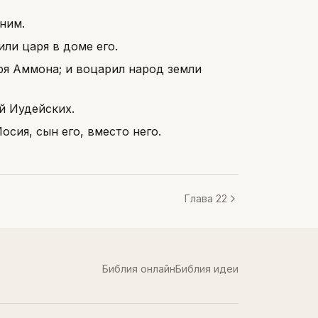
ним.
ли царя в доме его.
ря Аммона; и воцарил народ земли
й Иудейских.
осия, сын его, вместо него.
Глава 22
Библия онлайн
Библия идеи