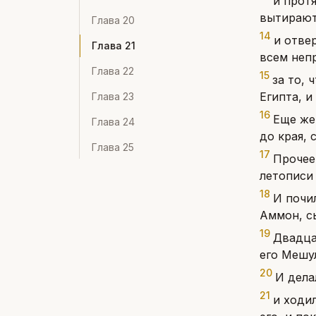
и прот
вытирают 
Глава
20
14
и отве
Глава
21
всем неп
Глава
22
15
за то, 
Египта, и
Глава
23
16
Еще же
Глава
24
до края, 
Глава
25
17
Прочее 
летописи
18
И почил
Аммон, сы
19
Двадца
его Мешул
20
И дела
21
и ходи