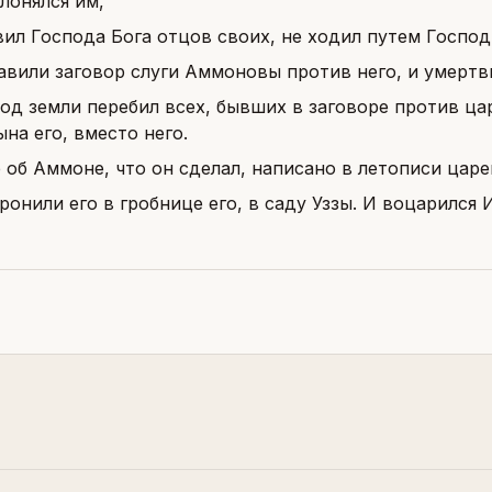
клонялся им,
вил Господа Бога отцов своих, не ходил путем Господ
авили заговор слуги Аммоновы против него, и умертви
од земли перебил всех, бывших в заговоре против ца
на его, вместо него.
 об Аммоне, что он сделал, написано в летописи царе
ронили его в гробнице его, в саду Уззы. И воцарился И