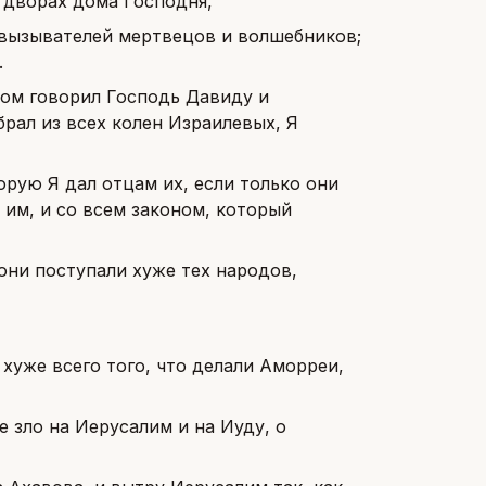
 дворах дома Господня,
ел вызывателей мертвецов и волшебников;
.
ром говорил Господь Давиду и
брал из всех колен Израилевых, Я
орую Я дал отцам их, если только они
л им, и со всем законом, который
 они поступали хуже тех народов,
 хуже всего того, что делали Аморреи,
ое зло на Иерусалим и на Иуду, о