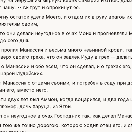
яну на Иерусалим мерную вервь Самарии и отвес дома
чашу, -- вытрут и опрокинут ее;
ргну остаток удела Моего, и отдам их в руку врагов и
риятелям своим,
что они делали неугодное в очах Моих и прогневляли М
 до сего дня.
 пролил Манассия и весьма много невинной крови, та
сверх своего греха, что он завлек Иуду в грех -- дела
о Манассии и обо всем, что он сделал, и о грехах его
 царей Иудейских.
 Манассия с отцами своими, и погребен в саду при до
н его, вместо него.
ти двух лет был Аммон, когда воцарился, и два года 
лемеф, дочь Харуца, из Ятбы.
л он неугодное в очах Господних так, как делал Манас
л тою же точно дорогою, которою ходил отец его, и 