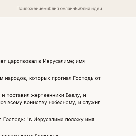
Приложение
Библия онлайн
Библия идеи
лет царствовал в Иерусалиме; имя
ям народов, которых прогнал Господь от
 и поставил жертвенники Ваалу, и
лся всему воинству небесному, и служил
л Господь: "в Иерусалиме положу имя