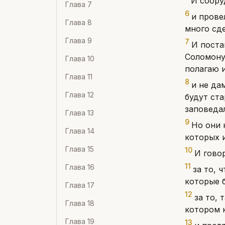
И соору
Глава
7
6
и прове
Глава
8
много сде
Глава
9
7
И поста
Соломону,
Глава
10
полагаю и
Глава
11
8
и не да
Глава
12
будут ста
заповеда
Глава
13
9
Но они 
Глава
14
которых 
Глава
15
10
И гово
11
Глава
16
за то, 
которые б
Глава
17
12
за то, 
Глава
18
котором к
Глава
19
13