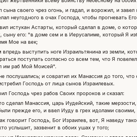
дил жертвенники всему воинству небесному на обоих
л сына своего чрез огонь, и гадал, и ворожил, и зав
лал неугодного в очах Господа, чтобы прогневать Его
вил истукан Астарты, который сделал в доме, о кото
 сыну его: "в доме сем и в Иерусалиме, который Я из
мя Мое на век;
м впредь выступить ноге Израильтянина из земли, кот
раться поступать согласно со всем тем, что Я повеле
л им раб Мой Моисей".
не послушались; и совратил их Манассия до того, что
истребил Господь от лица сынов Израилевых.
рил Господь чрез рабов Своих пророков и сказал:
что сделал Манассия, царь Иудейский, такие мерзости,
ыли прежде его, и ввел Иуду в грех идолами своими,
так говорит Господь, Бог Израилев, вот, Я наведу так
то услышит, зазвенит в обоих ушах у того;