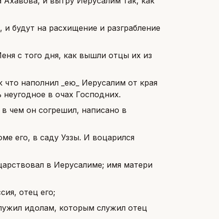
 Ахавова, и вытру Иерусалим так, как
х, и будут на расхищение и разграбление
еня с того дня, как вышли отцы их из
к что наполнил _ею_ Иерусалим от края
ть неугодное в очах Господних.
, в чем он согрешил, написано в
ме его, в саду Уззы. И воцарился
царствовал в Иерусалиме; имя матери
сия, отец его;
служил идолам, которым служил отец