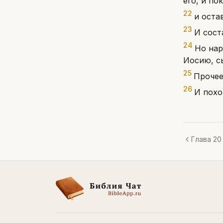
его, и по
22
и оста
23
И сост
24
Но нар
Иосию, сы
25
Прочее
26
И похо
Глава 20