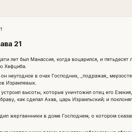
1
лава
21
ати лет был Манассия, когда воцарился, и пятьдесят 
го Хефциба.
 он неугодное в очах Господних, _подражая_ мерзост
ов Израилевых.
 устроил высоты, которые уничтожил отец его Езекия,
браву, как сделал Ахав, царь Израильский; и поклоня
дил жертвенники в доме Господнем, о котором сказа