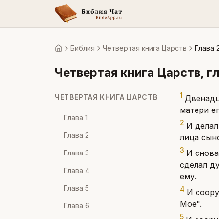
Библия
Четвертая книга Царств
Глава 2
Главная
Четвертая книга Царств
, г
1
ЧЕТВЕРТАЯ КНИГА ЦАРСТВ
Двенадц
матери е
Глава
1
2
И делал
Глава
2
лица сын
3
И снова
Глава
3
сделал ду
Глава
4
ему.
Глава
5
4
И соору
Мое".
Глава
6
5