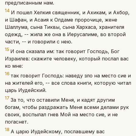
предписанным нам.
14
И пошел Хелкия священник, и Ахикам, и Ахбор,
и Шафан, и Асаия к Олдаме пророчице, жене
Шаллума, сына Тиквы, сына Хархаса, хранителя
одежд, -- жила же она в Иерусалиме, во второй
части, -- и говорили с нею.
15
И она сказала им: так говорит Господь, Бог
Израилев: скажите человеку, который послал вас
ко мне:
16
так говорит Господь: наведу зло на место сие и
на жителей его, -- все слова книги, которую читал
царь Иудейский.
17
За то, что оставили Меня, и кадят другим
богам, чтобы раздражать Меня всеми делами рук
своих, воспылал гнев Мой на место сие, и не
погаснет.
18
А царю Иудейскому, пославшему вас