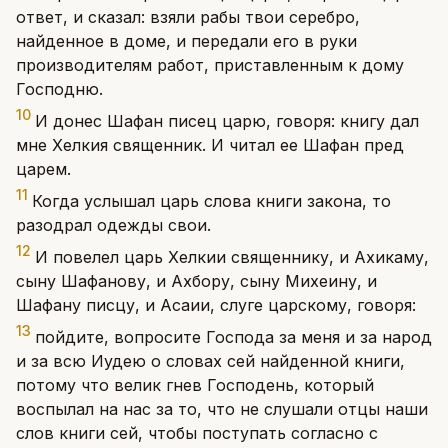
ответ, и сказал: взяли рабы твои серебро,
найденное в доме, и передали его в руки
производителям работ, приставленным к дому
Господню.
10
И донес Шафан писец царю, говоря: книгу дал
мне Хелкия священник. И читал ее Шафан пред
царем.
11
Когда услышал царь слова книги закона, то
разодрал одежды свои.
12
И повелел царь Хелкии священнику, и Ахикаму,
сыну Шафанову, и Ахбору, сыну Михеину, и
Шафану писцу, и Асаии, слуге царскому, говоря:
13
пойдите, вопросите Господа за меня и за народ
и за всю Иудею о словах сей найденной книги,
потому что велик гнев Господень, который
воспылал на нас за то, что не слушали отцы наши
слов книги сей, чтобы поступать согласно с