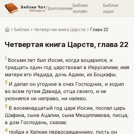
Библия
Библия
Приложение
онлайн
идеи
Библия
Четвертая книга Царств
Глава 22
Главная
Четвертая книга Царств
, глава
22
1
Восьми лет был Иосия, когда воцарился, и
тридцать один год царствовал в Иерусалиме; имя
матери его Иедида, дочь Адаии, из Боцкафы.
2
И делал он угодное в очах Господних, и ходил
во всем путем Давида, отца своего, и не
уклонялся ни направо, ни налево.
3
В восемнадцатый год царя Иосии, послал царь
Шафана, сына Ацалии, сына Мешулламова, писца,
в дом Господень, сказав:
4
пойди к Хелкии первосвященнику, пусть он