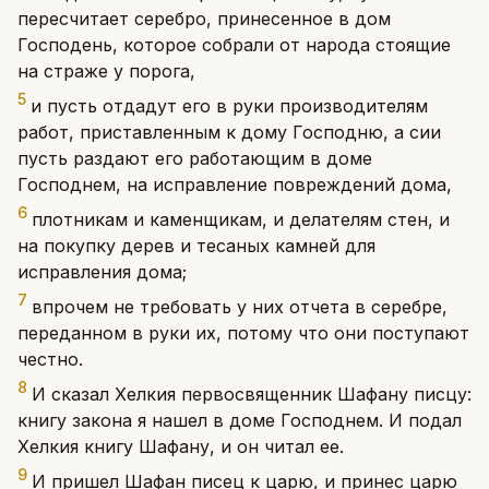
пересчитает серебро, принесенное в дом
Господень, которое собрали от народа стоящие
на страже у порога,
5
и пусть отдадут его в руки производителям
работ, приставленным к дому Господню, а сии
пусть раздают его работающим в доме
Господнем, на исправление повреждений дома,
6
плотникам и каменщикам, и делателям стен, и
на покупку дерев и тесаных камней для
исправления дома;
7
впрочем не требовать у них отчета в серебре,
переданном в руки их, потому что они поступают
честно.
8
И сказал Хелкия первосвященник Шафану писцу:
книгу закона я нашел в доме Господнем. И подал
Хелкия книгу Шафану, и он читал ее.
9
И пришел Шафан писец к царю, и принес царю