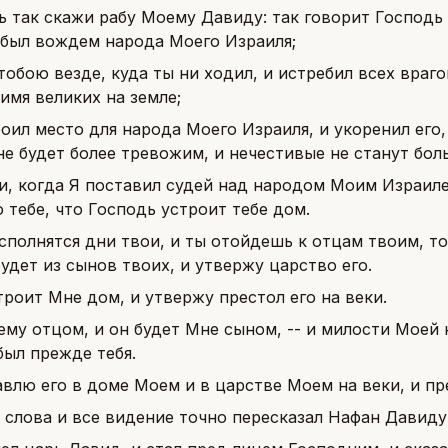
ь так скажи рабу Моему Давиду: так говорит Господь С
 был вождем народа Моего Израиля;
 тобою везде, куда ты ни ходил, и истребил всех враг
 имя великих на земле;
роил место для народа Моего Израиля, и укоренил его,
не будет более тревожим, и нечестивые не станут бол
ни, когда Я поставил судей над народом Моим Израиле
тебе, что Господь устроит тебе дом.
сполнятся дни твои, и ты отойдешь к отцам твоим, то
удет из сынов твоих, и утвержу царство его.
троит Мне дом, и утвержу престол его на веки.
ему отцом, и он будет Мне сыном, -- и милости Моей н
был прежде тебя.
авлю его в доме Моем и в царстве Моем на веки, и пре
 слова и все видение точно пересказал Нафан Давиду