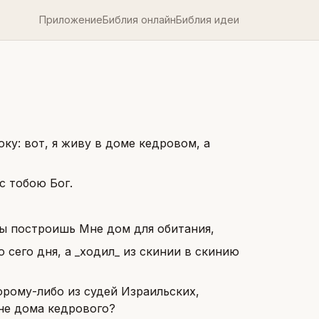
Приложение
Библия онлайн
Библия идеи
ку: вот, я живу в доме кедровом, а
 с тобою Бог.
ты построишь Мне дом для обитания,
о сего дня, а _ходил_ из скинии в скинию
торому-либо из судей Израильских,
не дома кедрового?