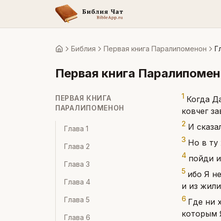
Библия
Первая книга Паралипоменон
Г
Главная
Первая книга Паралипоме
1
ПЕРВАЯ КНИГА
Когда Д
ПАРАЛИПОМЕНОН
ковчег з
2
И сказа
Глава
1
3
Но в ту
Глава
2
4
пойди и
Глава
3
5
ибо Я н
Глава
4
и из жили
6
Глава
5
Где ни 
которым 
Глава
6