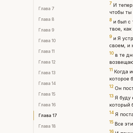
7
И тепер
Глава
7
чтобы ты
Глава
8
8
и был с
твое, как
Глава
9
9
и Я уст
Глава
10
своем, и 
Глава
11
10
в те д
возвещаю 
Глава
12
11
Когда и
Глава
13
которое б
Глава
14
12
Он пос
Глава
15
13
Я буду 
который 
Глава
16
14
Я пост
Глава
17
15
Все эти
Глава
18
16