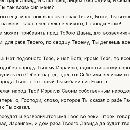
ел царь Давид, и стал пред лицем Господним, и сказал
Ты так возвысил меня?
того еще мало показалось в очах Твоих, Боже; Ты воз
на меня, как на человека великого, Господи Боже!
е может прибавить пред Тобою Давид для возвеличени
! для раба Твоего, по сердцу Твоему, Ты делаешь все
и! Нет подобного Тебе, и нет Бога, кроме Тебя, по в
подобен народу Твоему Израилю, единственному народ
купить его Себе в народ, сделать Себе имя великим 
арода Твоего, который Ты избавил из Египта.
елал народ Твой Израиля Своим собственным народом 
еперь, о, Господи, слово, которое Ты сказал о рабе Тв
ак Ты сказал.
ребудет и возвеличится имя Твое во веки, чтобы гово
над Израилем, и дом раба Твоего Давида да будет тв