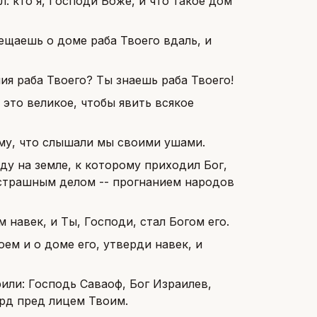
: кто я, Господи Боже, и что такое дом
вещаешь о доме раба Твоего вдаль, и
я раба Твоего? Ты знаешь раба Твоего!
 это великое, чтобы явить всякое
сему, что слышали мы своими ушами.
у на земле, к которому приходил Бог,
и страшным делом -- прогнанием народов
навек, и Ты, Господи, стал Богом его.
оем и о доме его, утверди навек, и
рили: Господь Саваоф, Бог Израилев,
ерд пред лицем Твоим.