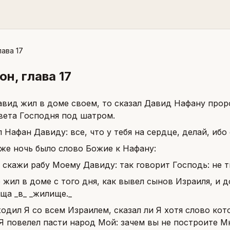
лава 17
нон
, глава
17
авид жил в доме своем, то сказал Давид Нафану проро
авета Господня под шатром.
л Нафан Давиду: все, что у тебя на сердце, делай, ибо
 же ночь было слово Божие к Нафану:
 скажи рабу Моему Давиду: так говорит Господь: не 
е жил в доме с того дня, как вывел сынов Израиля, и д
ща _в_ _жилище._
ходил Я со всем Израилем, сказал ли Я хотя слово ко
Я повелел пасти народ Мой: зачем вы не построите М