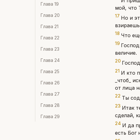
И приш
Глава
19
мой, что 
Глава
20
17
Но и э
взираешь 
Глава
21
18
Что ещ
Глава
22
19
Господи
Глава
23
величие.
Глава
24
20
Господ
21
Глава
25
И кто 
_чтоб_ ис
Глава
26
от лица н
Глава
27
22
Ты сод
Глава
28
23
Итак т
сделай, к
Глава
29
24
И да п
есть Бог 