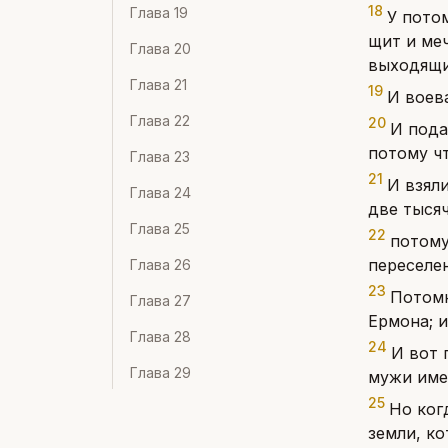
18
Глава
19
У пото
щит и меч
Глава
20
выходящи
Глава
21
19
И воев
Глава
22
20
И пода
потому чт
Глава
23
21
И взяли
Глава
24
две тысяч
Глава
25
22
потому
переселен
Глава
26
23
Потомк
Глава
27
Ермона; и
Глава
28
24
И вот 
Глава
29
мужи име
25
Но ког
земли, ко