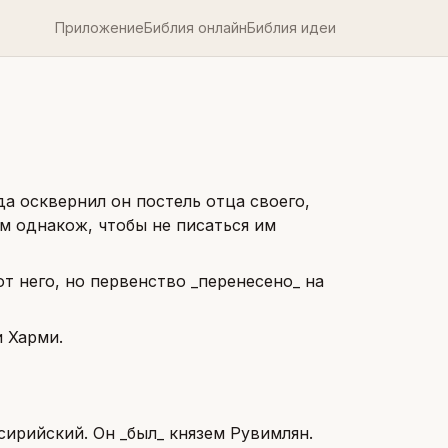
Приложение
Библия онлайн
Библия идеи
да осквернил он постель отца своего,
м однакож, чтобы не писаться им
т него, но первенство _перенесено_ на
и Харми.
сирийский. Он _был_ князем Рувимлян.