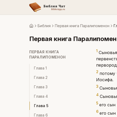
Библия
Первая книга Паралипоменон
Г
Главная
Первая книга Паралипоме
1
ПЕРВАЯ КНИГА
Сыновья 
ПАРАЛИПОМЕНОН
первенст
первород
Глава
1
2
потому 
Глава
2
Иосифа.
3
Глава
3
Сыновья
4
Сыновья
Глава
4
5
его сын 
Глава
5
6
его сын
Глава
6