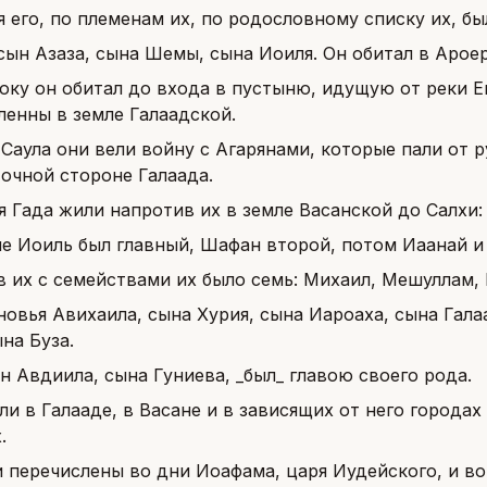
я его, по племенам их, по родословному списку их, бы
 сын Азаза, сына Шемы, сына Иоиля. Он обитал в Арое
току он обитал до входа в пустыню, идущую от реки Е
ленны в земле Галаадской.
Саула они вели войну с Агарянами, которые пали от р
точной стороне Галаада.
 Гада жили напротив их в земле Васанской до Салхи:
не Иоиль был главный, Шафан второй, потом Иаанай и
в их с семействами их было семь: Михаил, Мешуллам, 
новья Авихаила, сына Хурия, сына Иароаха, сына Гал
на Буза.
н Авдиила, сына Гуниева, _был_ главою своего рода.
и в Галааде, в Васане и в зависящих от него городах
.
и перечислены во дни Иоафама, царя Иудейского, и во