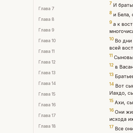
7
И брать
Глава
7
8
и Бела,
Глава
8
9
а к вос
Глава
9
многочис
10
Во дни 
Глава
10
всей вос
Глава
11
11
Сыновья
Глава
12
12
в Васа
Глава
13
13
Братье
Глава
14
14
Вот сы
Иахдо, сы
Глава
15
15
Ахи, сы
Глава
16
16
Они жил
Глава
17
исхода их
Глава
18
17
Все он