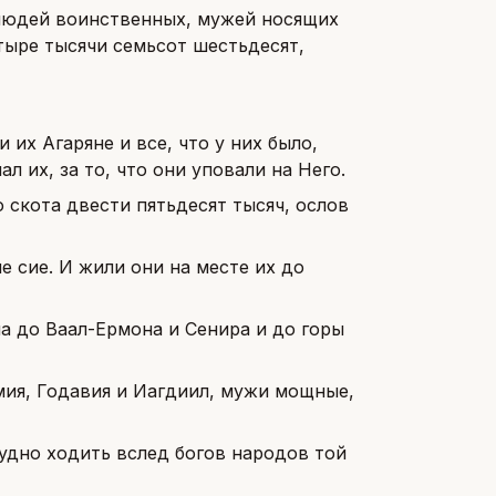
 людей воинственных, мужей носящих
етыре тысячи семьсот шестьдесят,
их Агаряне и все, что у них было,
л их, за то, что они уповали на Него.
о скота двести пятьдесят тысяч, ослов
е сие. И жили они на месте их до
а до Ваал-Ермона и Сенира и до горы
емия, Годавия и Иагдиил, мужи мощные,
лудно ходить вслед богов народов той