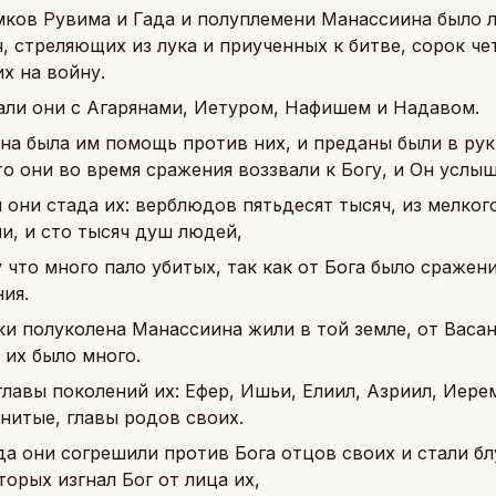
мков Рувима и Гада и полуплемени Манассиина было
, стреляющих из лука и приученных к битве, сорок ч
х на войну.
али они с Агарянами, Иетуром, Нафишем и Надавом.
на была им помощь против них, и преданы были в руки 
о они во время сражения воззвали к Богу, и Он услыша
 они стада их: верблюдов пятьдесят тысяч, из мелког
и, и сто тысяч душ людей,
 что много пало убитых, так как от Бога было сражени
ия.
и полуколена Манассиина жили в той земле, от Васан
 их было много.
главы поколений их: Ефер, Ишьи, Елиил, Азриил, Иер
нитые, главы родов своих.
да они согрешили против Бога отцов своих и стали б
торых изгнал Бог от лица их,