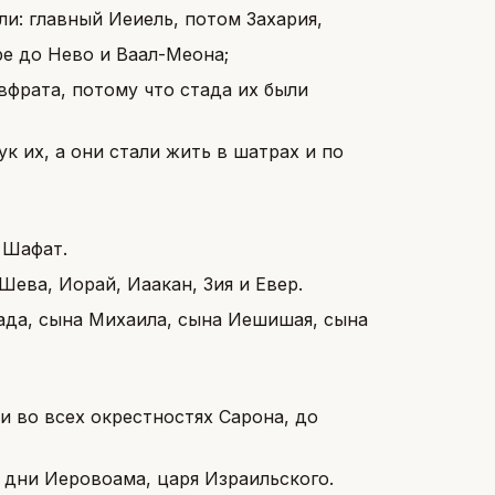
ли: главный Иеиель, потом Захария,
ре до Нево и Ваал-Меона;
вфрата, потому что стада их были
ук их, а они стали жить в шатрах и по
 Шафат.
Шева, Иорай, Иаакан, Зия и Евер.
аада, сына Михаила, сына Иешишая, сына
 и во всех окрестностях Сарона, до
 дни Иеровоама, царя Израильского.