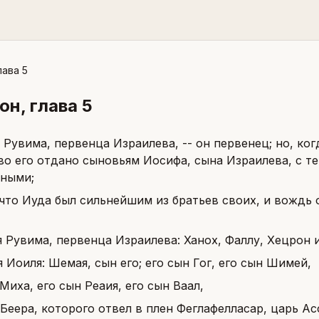
лава 5
нон
, глава
5
Рувима, первенца Израилева, -- он первенец; но, ког
во его отдано сыновьям Иосифа, сына Израилева, с те
ными;
что Иуда был сильнейшим из братьев своих, и вождь о
 Рувима, первенца Израилева: Ханох, Фаллу, Хецрон 
 Иоиля: Шемая, сын его; его сын Гог, его сын Шимей,
Миха, его сын Реаия, его сын Ваал,
 Беера, которого отвел в плен Феглафелласар, царь Ас