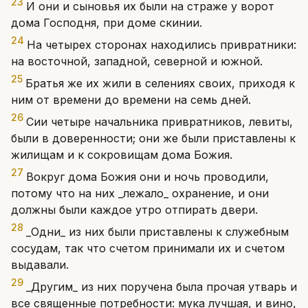
23
И они и сыновья их были на страже у ворот
дома Господня, при доме скинии.
24
На четырех сторонах находились привратники:
на восточной, западной, северной и южной.
25
Братья же их жили в селениях своих, приходя к
ним от времени до времени на семь дней.
26
Сии четыре начальника привратников, левиты,
были в доверенности; они же были приставлены к
жилищам и к сокровищам дома Божия.
27
Вокруг дома Божия они и ночь проводили,
потому что на них _лежало_ охранение, и они
должны были каждое утро отпирать двери.
28
_Одни_ из них были приставлены к служебным
сосудам, так что счетом принимали их и счетом
выдавали.
29
_Другим_ из них поручена была прочая утварь и
все священные потребности: мука лучшая, и вино,