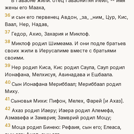
В Гаваоне жили: отец Гаваонитян Иеил, -- имя
жены его Мааха,
36
и сын его первенец Авдон, _за_ _ним_ Цур, Кис,
Ваал, Нер, Надав,
37
Гедор, Ахио, Захария и Миклоф.
38
Миклоф родил Шимеама. И они подле братьев
своих жили в Иерусалиме вместе с братьями
своими.
39
Нер родил Киса, Кис родил Саула, Саул родил
Ионафана, Мелхисуя, Авинадава и Ешбаала.
40
Сын Ионафана Мериббаал; Мериббаал родил
Миху.
41
Сыновья Михи: Пифон, Мелех, Фарей [и Ахаз].
42
Ахаз родил Иаеру; Иаера родил Алемефа,
Азмавефа и Замврия; Замврий родил Моцу;
43
Моца родил Бинею: Рефаия, сын его; Елеаса,