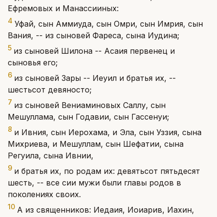
Ефремовых и Манассииных:
4
Уфай, сын Аммиуда, сын Омри, сын Имрия, сын
Вания, -- из сыновей Фареса, сына Иудина;
5
из сыновей Шилона -- Асаия первенец и
сыновья его;
6
из сыновей Зары -- Иеуил и братья их, --
шестьсот девяносто;
7
из сыновей Вениаминовых Саллу, сын
Мешуллама, сын Годавии, сын Гассенуи;
8
и Ивния, сын Иерохама, и Эла, сын Уззия, сына
Михриева, и Мешуллам, сын Шефатии, сына
Регуила, сына Ивнии,
9
и братья их, по родам их: девятьсот пятьдесят
шесть, -- все сии мужи были главы родов в
поколениях своих.
10
А из священников: Иедаия, Иоиарив, Иахин,