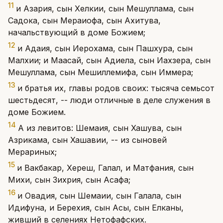
11
и Азария, сын Хелкии, сын Мешуллама, сын
Садока, сын Мераиофа, сын Ахитува,
начальствующий в доме Божием;
12
и Адаия, сын Иерохама, сын Пашхура, сын
Малхии; и Маасай, сын Адиела, сын Иахзера, сын
Мешуллама, сын Мешиллемифа, сын Иммера;
13
и братья их, главы родов своих: тысяча семьсот
шестьдесят, -- люди отличные в деле служения в
доме Божием.
14
А из левитов: Шемаия, сын Хашува, сын
Азрикама, сын Хашавии, -- из сыновей
Мерариных;
15
и Вакбакар, Хереш, Галал, и Матфания, сын
Михи, сын Зихрия, сын Асафа;
16
и Овадия, сын Шемаии, сын Галала, сын
Идифуна, и Берехия, сын Асы, сын Елканы,
живший в селениях Нетофафских.