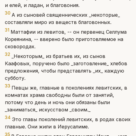
и елей, и ладан, и благовония.
30
А из сыновей священнических _некоторые_
составляли миро из веществ благовонных.
31
Маттафии из левитов, -- он первенец Селлума
Кореянина, -- вверено было приготовляемое на
сковородах.
32
_Некоторым_ из братьев их, из сынов
Каафовых, поручено было _заготовление_ хлебов
предложения, чтобы представлять _их_ каждую
субботу.
33
Певцы же, главные в поколениях левитских, в
комнатах храма свободны были от занятий,
потому что день и ночь они обязаны были
_заниматься_ искусством _своим._
34
Это главы поколений левитских, в родах своих
главные. Они жили в Иерусалиме.
35