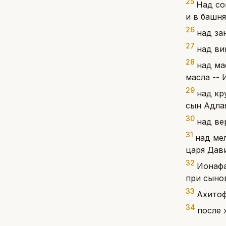
25
Над со
и в башня
26
над за
27
над ви
28
над ма
масла -- 
29
над кр
сын Адла
30
над ве
31
над ме
царя Дав
32
Ионафа
при сынов
33
Ахитоф
34
после 