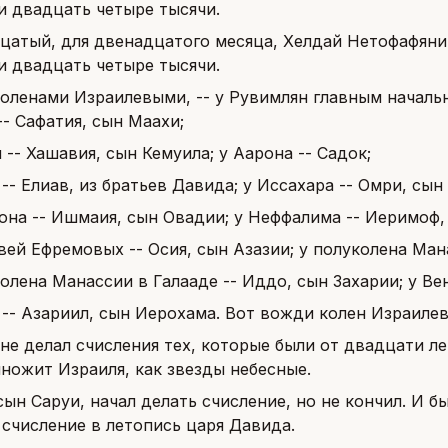
и двадцать четыре тысячи.
цатый, для двенадцатого месяца, Хелдай Нетофафянин
и двадцать четыре тысячи.
коленами Израилевыми, -- у Рувимлян главным начальн
- Сафатия, сын Маахи;
 -- Хашавия, сын Кемуила; у Аарона -- Садок;
-- Елиав, из братьев Давида; у Иссахара -- Омри, сын
лона -- Ишмаия, сын Овадии; у Неффалима -- Иеримоф,
вей Ефремовых -- Осия, сын Азазии; у полуколена Ман
колена Манассии в Галааде -- Иддо, сын Захарии; у Ве
 -- Азариил, сын Иерохама. Вот вожди колен Израилев
не делал счисления тех, которые были от двадцати ле
ножит Израиля, как звезды небесные.
сын Саруи, начал делать счисление, но не кончил. И бы
 счисление в летопись царя Давида.