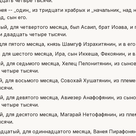
дцать четыре тысячи:
нея -- _один_ из тридцати храбрых и _начальник_ над н
д, сын его.
ый, для четвертого месяца, был Асаил, брат Иоава, и п
и двадцать четыре тысячи.
для пятого месяца, князь Шамгуф Израхитянин, и в ег
 для шестого месяца, Ира, сын Иккеша, Фекоянин, и в
й, для седьмого месяца, Хелец Пелонитянин, из сынов
 четыре тысячи.
, для восьмого месяца, Совохай Хушатянин, из племе
сячи.
й, для девятого месяца, Авиезер Анафофянин, из сын
 четыре тысячи.
й, для десятого месяца, Магарай Нетофафянин, из пле
сячи.
дцатый, для одиннадцатого месяца, Ванея Пирафоняни