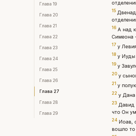
отделени
Глава
19
15
Двенад
Глава
20
отделени
Глава
21
16
А над 
Симеона -
Глава
22
17
у Левия
Глава
23
18
у Иуды 
Глава
24
19
у Заву
Глава
25
20
у сыно
Глава
26
21
у полу
Глава
27
22
у Дана
Глава
28
23
Давид 
что Он ум
Глава
29
24
Иоав, 
вошло то