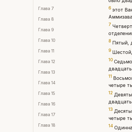
было два
6
Глава
7
этот Ва
Аммизава
Глава
8
7
Четверт
Глава
9
отделени
Глава
10
8
Пятый, 
9
Глава
11
Шестой,
10
Седьмо
Глава
12
двадцать
Глава
13
11
Восьмой
Глава
14
четыре ты
12
Глава
15
Девяты
двадцать
Глава
16
13
Десяты
Глава
17
четыре ты
Глава
18
14
Одинна