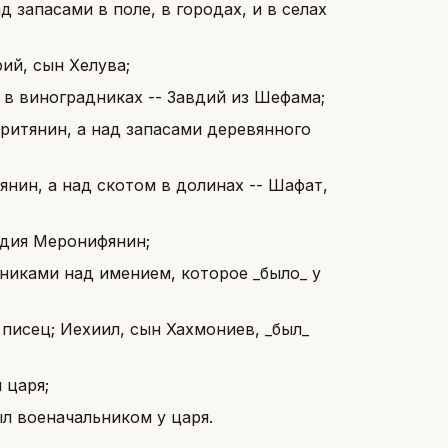
запасами в поле, в городах, и в селах
ий, сын Хелува;
 в виноградниках -- Завдий из Шефама;
ритянин, а над запасами деревянного
нин, а над скотом в долинах -- Шафат,
хдия Меронифянин;
ьниками над имением, которое _было_ у
писец; Иехиил, сын Хахмониев, _был_
 царя;
ыл военачальником у царя.