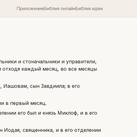
Приложение
Библия онлайн
Библия идеи
льники и стоначальники и управители,
и отходя каждый месяц, во все месяцы
_ Иашовам, сын Завдиила; в его
ми в первый месяц.
ении его был и князь Миклоф, и в его
н Иодая, священника, и в его отделении