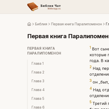
Библия
Первая книга Паралипоменон
Г
Главная
Первая книга Паралипоме
1
ПЕРВАЯ КНИГА
Вот сын
ПАРАЛИПОМЕНОН
которые 
года. В 
Глава
1
2
Над пер
Глава
2
отделени
3
Глава
3
он _был
4
Над отд
Глава
4
отделени
Глава
5
5
Третий 
Глава
6