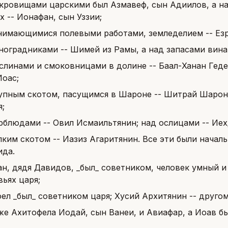
кровищами царскими был Азмавеф, сын Адиилов, а над 
х -- Ионафан, сын Уззии;
нимающимися полевыми работами, земледелием -- Езр
ноградниками -- Шимей из Рамы, а над запасами вина
слинами и смоковницами в долине -- Баал-Ханан Геде
Иоас;
упным скотом, пасущимся в Шароне -- Шитрай Шароня
я;
рблюдами -- Овил Исмаильтянин; над ослицами -- Ие
лким скотом -- Иазиз Агаритянин. Все эти были начал
ида.
н, дядя Давидов, _был_ советником, человек умный и 
ьях царя;
ел _был_ советником царя; Хусий Архитянин -- другом
же Ахитофела Иодай, сын Ванеи, и Авиафар, а Иоав б