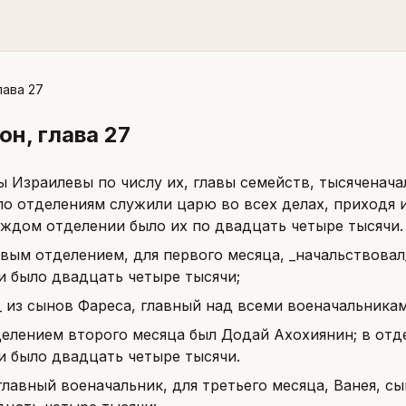
лава 27
нон
, глава
27
ы Израилевы по числу их, главы семейств, тысяченача
по отделениям служили царю во всех делах, приходя 
каждом отделении было их по двадцать четыре тысячи.
вым отделением, для первого месяца, _начальствовал
и было двадцать четыре тысячи;
_ из сынов Фареса, главный над всеми военачальника
елением второго месяца был Додай Ахохиянин; в отдел
и было двадцать четыре тысячи.
главный военачальник, для третьего месяца, Ванея, сы