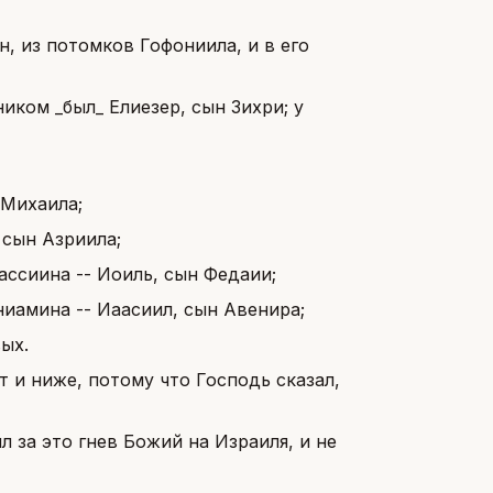
, из потомков Гофониила, и в его
иком _был_ Елиезер, сын Зихри; у
 Михаила;
 сын Азриила;
ассиина -- Иоиль, сын Федаии;
ниамина -- Иаасиил, сын Авенира;
ых.
т и ниже, потому что Господь сказал,
л за это гнев Божий на Израиля, и не