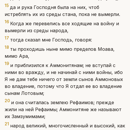
15
да и рука Господня была на них, чтоб
истреблять их из среды стана, пока не вымерли.
16
Когда же перевелись все ходящие на войну и
вымерли из среды народа,
17
тогда сказал мне Господь, говоря:
18
ты проходишь ныне мимо пределов Моава,
мимо Ара,
19
и приблизился к Аммонитянам; не вступай с
ними во вражду, и не начинай с ними войны, ибо
Я не дам тебе ничего от земли сынов Аммоновых
во владение, потому что Я отдал ее во владение
сынам Лотовым;
20
и она считалась землею Рефаимов; прежде
жили на ней Рефаимы; Аммонитяне же называют
их Замзумимами;
21
народ великий, многочисленный и высокий, как