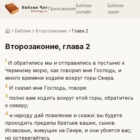
Библия
Библия
Приложение
онлайн
идеи
Библия
Второзаконие
Глава 2
Главная
Второзаконие
, глава
2
1
И обратились мы и отправились в пустыню к
Чермному морю, как говорил мне Господь, и
много времени ходили вокруг горы Сеира.
2
И сказал мне Господь, говоря:
3
полно вам ходить вокруг этой горы, обратитесь
к северу;
4
и народу дай повеление и скажи: вы будете
проходить пределы братьев ваших, сынов
Исавовых, живущих на Сеире, и они убоятся вас;
но остерегайтесь