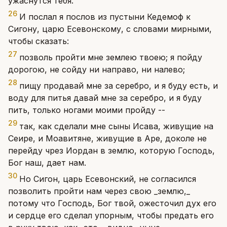
ужаснутся тебя.
26
И послал я послов из пустыни Кедемоф к
Сигону, царю Есевонскому, с словами мирными,
чтобы сказать:
27
позволь пройти мне землею твоею; я пойду
дорогою, не сойду ни направо, ни налево;
28
пищу продавай мне за серебро, и я буду есть, и
воду для питья давай мне за серебро, и я буду
пить, только ногами моими пройду --
29
так, как сделали мне сыны Исава, живущие на
Сеире, и Моавитяне, живущие в Аре, доколе не
перейду чрез Иордан в землю, которую Господь,
Бог наш, дает нам.
30
Но Сигон, царь Есевонский, не согласился
позволить пройти нам через свою _землю,_
потому что Господь, Бог твой, ожесточил дух его
и сердце его сделал упорным, чтобы предать его