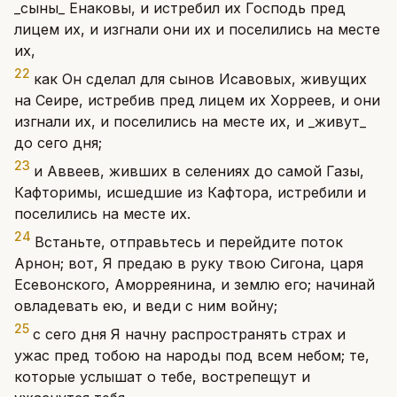
_сыны_ Енаковы, и истребил их Господь пред
лицем их, и изгнали они их и поселились на месте
их,
22
как Он сделал для сынов Исавовых, живущих
на Сеире, истребив пред лицем их Хорреев, и они
изгнали их, и поселились на месте их, и _живут_
до сего дня;
23
и Аввеев, живших в селениях до самой Газы,
Кафторимы, исшедшие из Кафтора, истребили и
поселились на месте их.
24
Встаньте, отправьтесь и перейдите поток
Арнон; вот, Я предаю в руку твою Сигона, царя
Есевонского, Аморреянина, и землю его; начинай
овладевать ею, и веди с ним войну;
25
с сего дня Я начну распространять страх и
ужас пред тобою на народы под всем небом; те,
которые услышат о тебе, вострепещут и