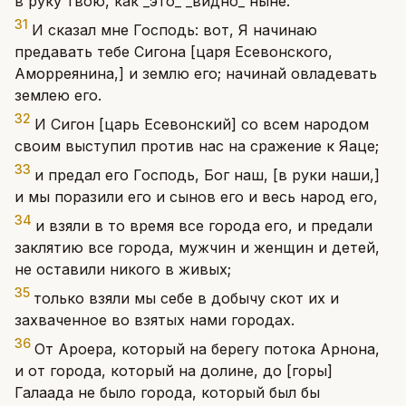
в руку твою, как _это_ _видно_ ныне.
31
И сказал мне Господь: вот, Я начинаю
предавать тебе Сигона [царя Есевонского,
Аморреянина,] и землю его; начинай овладевать
землею его.
32
И Сигон [царь Есевонский] со всем народом
своим выступил против нас на сражение к Яаце;
33
и предал его Господь, Бог наш, [в руки наши,]
и мы поразили его и сынов его и весь народ его,
34
и взяли в то время все города его, и предали
заклятию все города, мужчин и женщин и детей,
не оставили никого в живых;
35
только взяли мы себе в добычу скот их и
захваченное во взятых нами городах.
36
От Ароера, который на берегу потока Арнона,
и от города, который на долине, до [горы]
Галаада не было города, который был бы