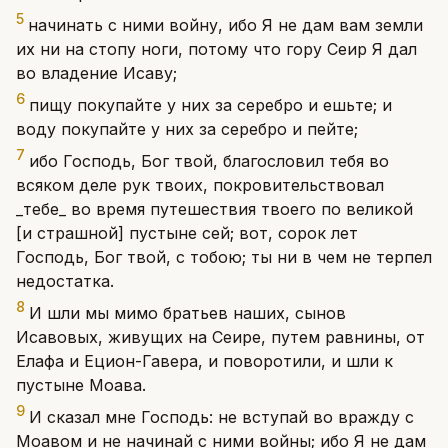
5
начинать с ними войну, ибо Я не дам вам земли
их ни на стопу ноги, потому что гору Сеир Я дал
во владение Исаву;
6
пищу покупайте у них за серебро и ешьте; и
воду покупайте у них за серебро и пейте;
7
ибо Господь, Бог твой, благословил тебя во
всяком деле рук твоих, покровительствовал
_тебе_ во время путешествия твоего по великой
[и страшной] пустыне сей; вот, сорок лет
Господь, Бог твой, с тобою; ты ни в чем не терпел
недостатка.
8
И шли мы мимо братьев наших, сынов
Исавовых, живущих на Сеире, путем равнины, от
Елафа и Ецион-Гавера, и поворотили, и шли к
пустыне Моава.
9
И сказал мне Господь: не вступай во вражду с
Моавом и не начинай с ними войны; ибо Я не дам