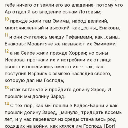
тебе ничего от земли его во владение, потому что
Ар отдал Я во владение сынам Лотовым;
10
прежде жили там Эмимы, народ великий,
многочисленный и высокий, как _сыны_ Енаковы,
11
и они считались между Рефаимами, как _сыны_
Енаковы; Моавитяне же называют их Эмимами;
12
а на Сеире жили прежде Хорреи; но сыны
Исавовы прогнали их и истребили их от лица
своего и поселились вместо их -- так, как
поступил Израиль с землею наследия своего,
которую дал им Господь;
13
итак встаньте и пройдите долину Заред. И
прошли мы долину Заред.
14
С тех пор, как мы пошли в Кадес-Варни и как
прошли долину Заред, _минуло_ тридцать восемь
лет, и у нас перевелся из среды стана весь род
ходящих на войну, как клялся им Господь [Бог];