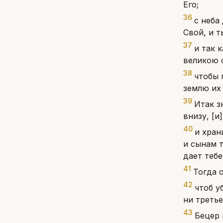
Его;
36
с неба
Свой, и т
37
и так 
великою 
38
чтобы 
землю их 
39
Итак з
внизу, [и
40
и хран
и сынам т
дает тебе
41
Тогда 
42
чтоб у
ни третье
43
Бецер 