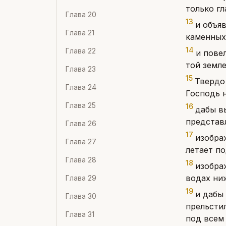
только гл
Глава
20
13
и объя
Глава
21
каменных
14
Глава
22
и пове
той земле
Глава
23
15
Твердо 
Глава
24
Господь н
Глава
25
16
дабы в
представ
Глава
26
17
изобра
Глава
27
летает по
Глава
28
18
изобра
водах ни
Глава
29
19
и дабы 
Глава
30
прельстил
Глава
31
под всем