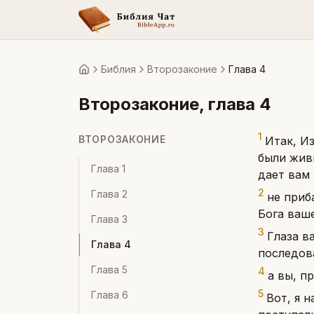
Библия
Второзаконие
Глава 4
Главная
Второзаконие
, глава
4
1
ВТОРОЗАКОНИЕ
Итак, И
были жив
Глава
1
дает вам 
2
Глава
2
не приб
Бога ваше
Глава
3
3
Глаза в
Глава
4
последова
Глава
5
4
а вы, п
5
Глава
6
Вот, я 