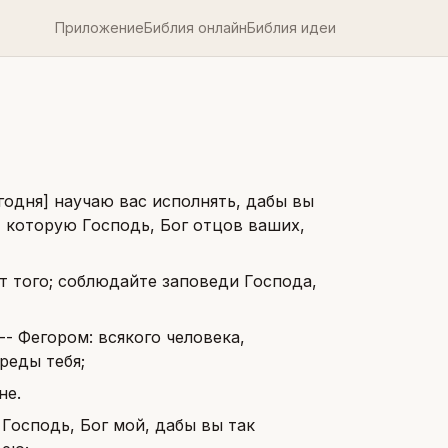
Приложение
Библия онлайн
Библия идеи
годня] научаю вас исполнять, дабы вы
, которую Господь, Бог отцов ваших,
от того; соблюдайте заповеди Господа,
-- Фегором: всякого человека,
реды тебя;
не.
 Господь, Бог мой, дабы вы так