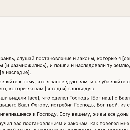
зраиль, слушай постановления и законы, которые я [се
ы [и размножились], и пошли и наследовали ту землю
[в наследие];
авляйте к тому, что я заповедую вам, и не убавляйте 
го, которые я вам [сегодня] заповедую.
аши видели [все], что сделал Господь [Бог наш] с Ваал
вшего Ваал-Фегору, истребил Господь, Бог твой, из с
рилепившиеся к Господу, Богу вашему, живы все доны
научил вас постановлениям и законам, как повелел мне