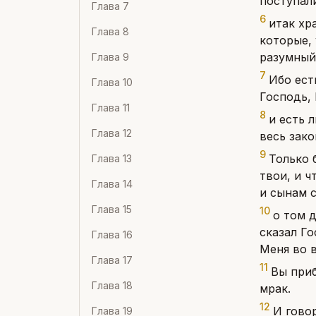
поступали
Глава
7
6
итак хр
Глава
8
которые, 
разумный
Глава
9
7
Ибо ест
Глава
10
Господь, 
Глава
11
8
и есть 
Глава
12
весь зако
9
Только 
Глава
13
твои, и ч
Глава
14
и сынам с
Глава
15
10
о том д
сказал Го
Глава
16
Меня во в
Глава
17
11
Вы приб
Глава
18
мрак.
12
И говор
Глава
19