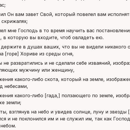
ас;
вил Он вам завет Свой, который повелел вам исполнять
 скрижалях;
лел мне Господь в то время научить вас постановлени
, в которую вы входите, чтоб овладеть ею.
держите в душах ваших, что вы не видели никакого об
а [горе] Хориве из среды огня,
ы не развратились и не сделали себе изваяний, изобр
ляющих мужчину или женщину,
жения какого-либо скота, который на земле, изображе
д небесами,
жения какого-либо [гада,] ползающего по земле, изоб
же земли;
ты, взглянув на небо и увидев солнце, луну и звезды 
ся и не поклонился им и не служил им, так как Госпо
 небом.