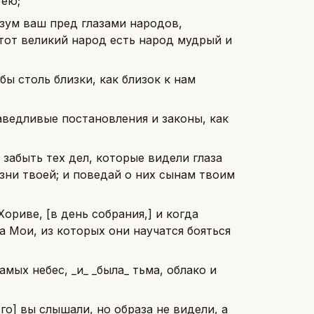
 ею;
азум ваш пред глазами народов,
этот великий народ есть народ мудрый и
бы столь близки, как близок к нам
раведливые постановления и законы, как
 забыть тех дел, которые видели глаза
изни твоей; и поведай о них сынам твоим
ориве, [в день собрания,] и когда
а Мои, из которых они научатся бояться
амых небес, _и_ _была_ тьма, облако и
Его] вы слышали, но образа не видели, а