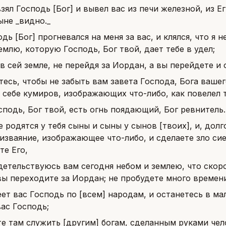
взял Господь [Бог] и вывел вас из печи железной, из Е
ыне _видно._
дь [Бог] прогневался на меня за вас, и клялся, что я 
млю, которую Господь, Бог твой, дает тебе в удел;
 в сей земле, не перейдя за Иордан, а вы перейдете 
тесь, чтобы не забыть вам завета Господа, Бога вашег
 себе кумиров, изображающих что-либо, как повелел т
сподь, Бог твой, есть огнь поядающий, Бог ревнитель.
е родятся у тебя сыны и сыны у сынов [твоих], и, долг
изваяние, изображающее что-либо, и сделаете зло сие
те Его,
детельствуюсь вам сегодня небом и землею, что скор
ы переходите за Иордан; не пробудете много времени
еет вас Господь по [всем] народам, и останетесь в м
ас Господь;
те там служить [другим] богам, сделанным руками чел