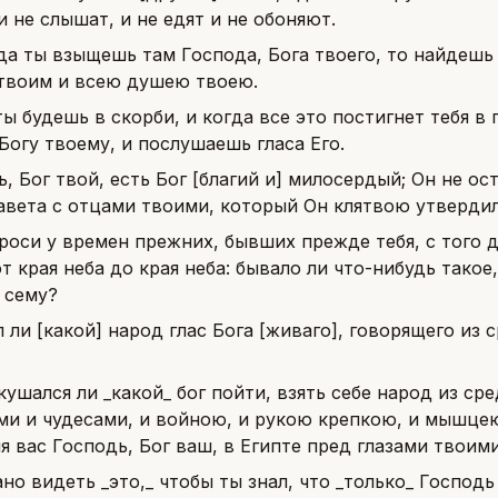
и не слышат, и не едят и не обоняют.
да ты взыщешь там Господа, Бога твоего, то найдешь 
твоим и всею душею твоею.
ты будешь в скорби, и когда все это постигнет тебя в
Богу твоему, и послушаешь гласа Его.
, Бог твой, есть Бог [благий и] милосердый; Он не ост
завета с отцами твоими, который Он клятвою утвердил
роси у времен прежних, бывших прежде тебя, с того д
от края неба до края неба: бывало ли что-нибудь такое
 сему?
 ли [какой] народ глас Бога [живаго], говорящего из 
кушался ли _какой_ бог пойти, взять себе народ из ср
ми и чудесами, и войною, и рукою крепкою, и мышце
я вас Господь, Бог ваш, в Египте пред глазами твоим
но видеть _это,_ чтобы ты знал, что _только_ Господь 