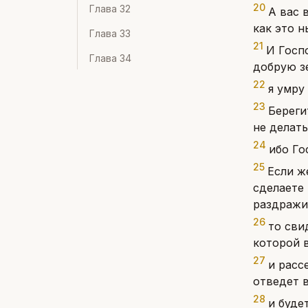
20
Глава
32
А вас 
как это н
Глава
33
21
И Госпо
Глава
34
добрую зе
22
я умру
23
Береги
не делать
24
ибо Го
25
Если ж
сделаете 
раздражи
26
то сви
которой в
27
и расс
отведет в
28
и буде