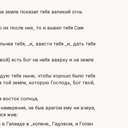
на земле показал тебе великий огнь
о их после них, то и вывел тебя Сам
ьнее тебя, _и_ ввести тебя _и_ дать тебе
вой] есть Бог на небе вверху и на земле
едую тебе ныне, чтобы хорошо было тебе
 той земле, которую Господь, Бог твой,
а восток солнца,
 намерения, не быв врагом ему ни вчера,
лся жив:
 в Галааде в _колене_ Гадовом, и Голан