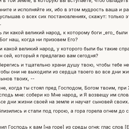
 в той земле, в которую вы вступаете, чтоб овладеть
аните и исполняйте их, ибо в этом мудрость ваша и р
услышав о всех сих постановлениях, скажут: только 
.
ь ли какой великий народ, к которому боги _его_ были 
Бог наш, когда ни призовем Его?
ли какой великий народ, у которого были бы такие сп
н сей, который я предлагаю вам сегодня?
берегись и тщательно храни душу твою, чтобы тебе не
тобы они не выходили из сердца твоего во все дни ж
ынов твоих, --
не, когда ты стоял пред Господом, Богом твоим, при Х
сподь мне: собери ко Мне народ, и Я возвещу им слов
се дни жизни своей на земле и научат сыновей своих.
лизились и стали под горою, а гора горела огнем до с
ил Господь к вам [на горе] из среды огня; глас слов [