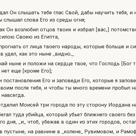
 дал Он слышать тебе глас Свой, дабы научить тебя, и 
ы слышал слова Его из среды огня;
как Он возлюбил отцов твоих и избрал [вас,] потомств
силою Своею из Египта,
прогнать от лица твоего народы, которые больше и сил
в удел, как это ныне _видно._
най ныне и положи на сердце твое, что Господь [Бог т
] нет еще [кроме Его];
и постановления Его и заповеди Его, которые я запов
воим после тебя, и чтобы ты много времени пробыл на
 навсегда.
отделил Моисей три города по эту сторону Иордана н
бегал туда убийца, который убьет ближнего своего без
го дня, _и_ чтоб, убежав в один из этих городов, оста
в пустыне, на равнине в _колене_ Рувимовом, и Рамоф