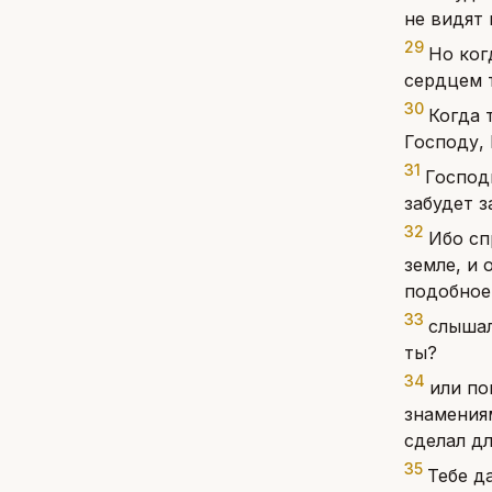
не видят 
29
Но ког
сердцем 
30
Когда 
Господу, 
31
Господь
забудет 
32
Ибо сп
земле, и 
подобное
33
слышал
ты?
34
или по
знамения
сделал дл
35
Тебе да