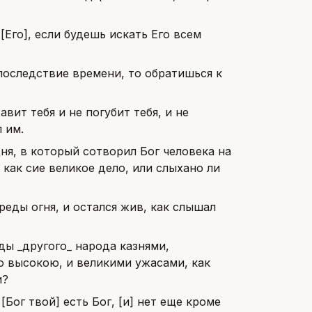
[Его], если будешь искать Его всем
 последствие времени, то обратишься к
авит тебя и не погубит тебя, и не
 им.
ня, в который сотворил Бог человека на
, как сие великое дело, или слыхано ли
среды огня, и остался жив, как слышал
еды _другого_ народа казнями,
ю высокою, и великими ужасами, как
и?
[Бог твой] есть Бог, [и] нет еще кроме