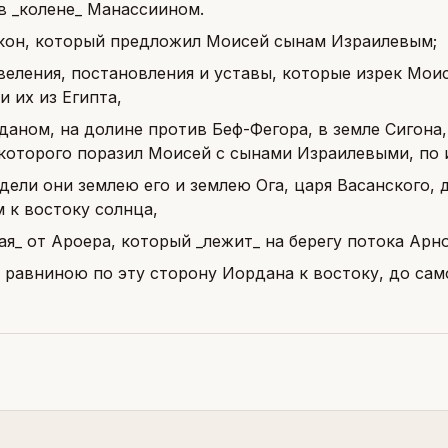
в _колене_ Манассиином.
кон, который предложил Моисей сынам Израилевым;
веления, постановления и уставы, которые изрек Мои
 их из Египта,
даном, на долине против Беф-Фегора, в земле Сигона
 которого поразил Моисей с сынами Израилевыми, по 
дели они землею его и землею Ога, царя Васанского, 
 к востоку солнца,
ая_ от Ароера, который _лежит_ на берегу потока Арн
 равниною по эту сторону Иордана к востоку, до са