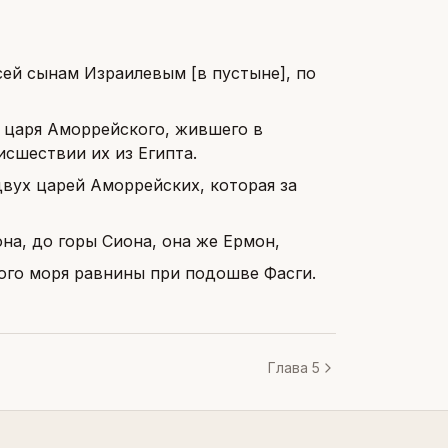
сей сынам Израилевым [в пустыне], по
, царя Аморрейского, жившего в
исшествии их из Египта.
двух царей Аморрейских, которая за
она, до горы Сиона, она же Ермон,
мого моря равнины при подошве Фасги.
Глава 5