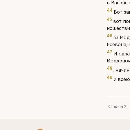
в Васане 
44
Вот за
45
вот по
исшествии
46
за Иор
Есевоне,
47
И овла
Иорданом
48
_начин
49
и всею
Глава 3