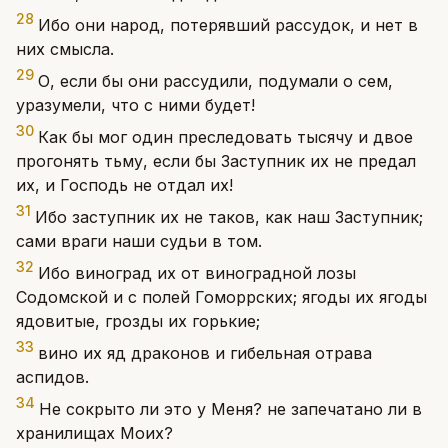
28
Ибо они народ, потерявший рассудок, и нет в
них смысла.
29
О, если бы они рассудили, подумали о сем,
уразумели, что с ними будет!
30
Как бы мог один преследовать тысячу и двое
прогонять тьму, если бы Заступник их не предал
их, и Господь не отдал их!
31
Ибо заступник их не таков, как наш Заступник;
сами враги наши судьи в том.
32
Ибо виноград их от виноградной лозы
Содомской и с полей Гоморрских; ягоды их ягоды
ядовитые, грозды их горькие;
33
вино их яд драконов и гибельная отрава
аспидов.
34
Не сокрыто ли это у Меня? не запечатано ли в
хранилищах Моих?