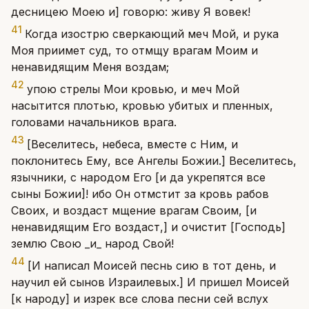
десницею Моею и] говорю: живу Я вовек!
41
Когда изострю сверкающий меч Мой, и рука
Моя приимет суд, то отмщу врагам Моим и
ненавидящим Меня воздам;
42
упою стрелы Мои кровью, и меч Мой
насытится плотью, кровью убитых и пленных,
головами начальников врага.
43
[Веселитесь, небеса, вместе с Ним, и
поклонитесь Ему, все Ангелы Божии.] Веселитесь,
язычники, с народом Его [и да укрепятся все
сыны Божии]! ибо Он отмстит за кровь рабов
Своих, и воздаст мщение врагам Своим, [и
ненавидящим Его воздаст,] и очистит [Господь]
землю Свою _и_ народ Свой!
44
[И написал Моисей песнь сию в тот день, и
научил ей сынов Израилевых.] И пришел Моисей
[к народу] и изрек все слова песни сей вслух