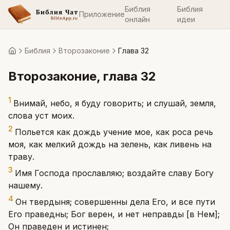
Библия
Библия
Приложение
онлайн
идеи
Библия
Второзаконие
Глава 32
Главная
Второзаконие
, глава
32
1
Внимай, небо, я буду говорить; и слушай, земля,
слова уст моих.
2
Польется как дождь учение мое, как роса речь
моя, как мелкий дождь на зелень, как ливень на
траву.
3
Имя Господа прославляю; воздайте славу Богу
нашему.
4
Он твердыня; совершенны дела Его, и все пути
Его праведны; Бог верен, и нет неправды [в Нем];
Он праведен и истинен;