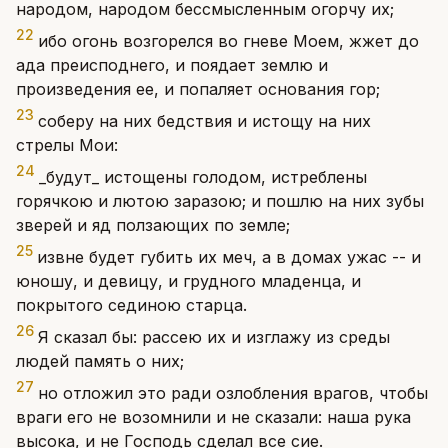
народом, народом бессмысленным огорчу их;
22
ибо огонь возгорелся во гневе Моем, жжет до
ада преисподнего, и поядает землю и
произведения ее, и попаляет основания гор;
23
соберу на них бедствия и истощу на них
стрелы Мои:
24
_будут_ истощены голодом, истреблены
горячкою и лютою заразою; и пошлю на них зубы
зверей и яд ползающих по земле;
25
извне будет губить их меч, а в домах ужас -- и
юношу, и девицу, и грудного младенца, и
покрытого сединою старца.
26
Я сказал бы: рассею их и изглажу из среды
людей память о них;
27
но отложил это ради озлобления врагов, чтобы
враги его не возомнили и не сказали: наша рука
высока, и не Господь сделал все сие.