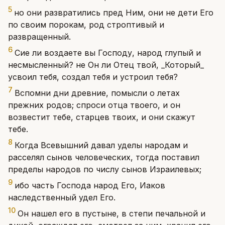
5
но они развратились пред Ним, они не дети Его
по своим порокам, род строптивый и
развращенный.
6
Сие ли воздаете вы Господу, народ глупый и
несмысленный? не Он ли Отец твой, _Который_
усвоил тебя, создал тебя и устроил тебя?
7
Вспомни дни древние, помысли о летах
прежних родов; спроси отца твоего, и он
возвестит тебе, старцев твоих, и они скажут
тебе.
8
Когда Всевышний давал уделы народам и
расселял сынов человеческих, тогда поставил
пределы народов по числу сынов Израилевых;
9
ибо часть Господа народ Его, Иаков
наследственный удел Его.
10
Он нашел его в пустыне, в степи печальной и