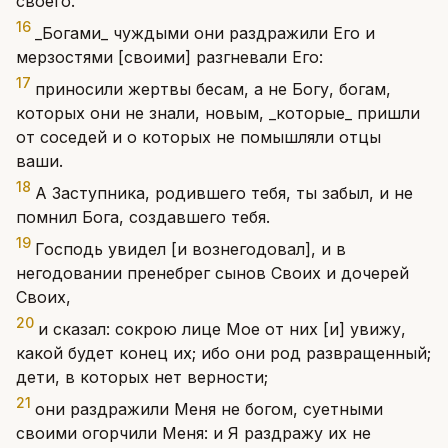
своего.
16
_Богами_ чуждыми они раздражили Его и
мерзостями [своими] разгневали Его:
17
приносили жертвы бесам, а не Богу, богам,
которых они не знали, новым, _которые_ пришли
от соседей и о которых не помышляли отцы
ваши.
18
А Заступника, родившего тебя, ты забыл, и не
помнил Бога, создавшего тебя.
19
Господь увидел [и вознегодовал], и в
негодовании пренебрег сынов Своих и дочерей
Своих,
20
и сказал: сокрою лице Мое от них [и] увижу,
какой будет конец их; ибо они род развращенный;
дети, в которых нет верности;
21
они раздражили Меня не богом, суетными
своими огорчили Меня: и Я раздражу их не