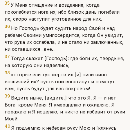
35
У Меня отмщение и воздаяние, когда
поколеблется нога их; ибо близок день погибели
их, скоро наступит уготованное для них.
36
Но Господь будет судить народ Свой и над
рабами Своими умилосердится, когда Он увидит,
что рука их ослабела, и не стало ни заключенных,
ни оставшихся _вне._
37
Тогда скажет [Господь]: где боги их, твердыня,
на которую они надеялись,
38
которые ели тук жертв их [и] пили вино
возлияний их? пусть они восстанут и помогут
вам, пусть будут для вас покровом!
39
Видите ныне, [видите,] что это Я, Я -- и нет
Бога, кроме Меня: Я умерщвляю и оживляю, Я
поражаю и Я исцеляю, и никто не избавит от руки
Моей.
40
Я подъемлю к небесам руку Мою и [клянусь