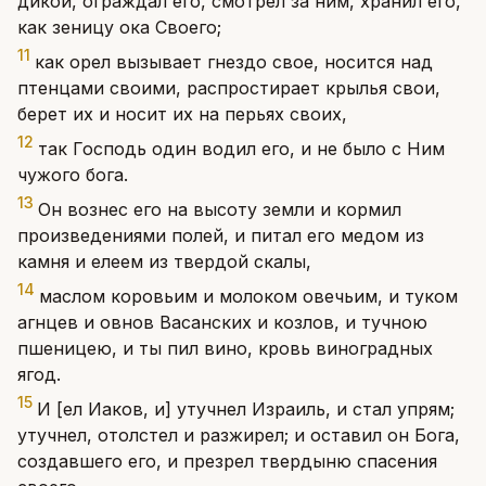
дикой, ограждал его, смотрел за ним, хранил его,
как зеницу ока Своего;
11
как орел вызывает гнездо свое, носится над
птенцами своими, распростирает крылья свои,
берет их и носит их на перьях своих,
12
так Господь один водил его, и не было с Ним
чужого бога.
13
Он вознес его на высоту земли и кормил
произведениями полей, и питал его медом из
камня и елеем из твердой скалы,
14
маслом коровьим и молоком овечьим, и туком
агнцев и овнов Васанских и козлов, и тучною
пшеницею, и ты пил вино, кровь виноградных
ягод.
15
И [ел Иаков, и] утучнел Израиль, и стал упрям;
утучнел, отолстел и разжирел; и оставил он Бога,
создавшего его, и презрел твердыню спасения