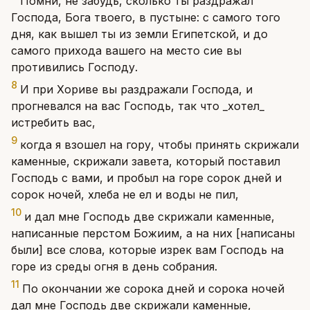
Помни, не забудь, сколько ты раздражал
Господа, Бога твоего, в пустыне: с самого того
дня, как вышел ты из земли Египетской, и до
самого прихода вашего на место сие вы
противились Господу.
8
И при Хориве вы раздражали Господа, и
прогневался на вас Господь, так что _хотел_
истребить вас,
9
когда я взошел на гору, чтобы принять скрижали
каменные, скрижали завета, который поставил
Господь с вами, и пробыл на горе сорок дней и
сорок ночей, хлеба не ел и воды не пил,
10
и дал мне Господь две скрижали каменные,
написанные перстом Божиим, а на них [написаны
были] все слова, которые изрек вам Господь на
горе из среды огня в день собрания.
11
По окончании же сорока дней и сорока ночей
дал мне Господь две скрижали каменные,