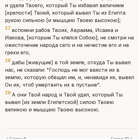
и удела Твоего, который Ты избавил величием
[крепости] Твоей, который вывел Ты из Египта
рукою сильною [и мышцею Твоею высокою];
27
вспомни рабов Твоих, Авраама, Исаака и
Иакова, [которым Ты клялся Собою]; не смотри на
ожесточение народа сего и на нечестие его и на
грехи его,
28
дабы [живущие] в той земле, откуда Ты вывел
нас, не сказали: "Господь не мог ввести их в
землю, которую обещал им, и, ненавидя их, вывел
Он их, чтоб умертвить их в пустыне".
29
А они Твой народ и Твой удел, который Ты
вывел [из земли Египетской] силою Твоею
великою и мышцею Твоею высокою.
Глава 8
Глава 10