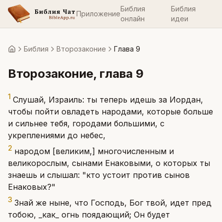
Библия
Библия
Приложение
онлайн
идеи
Библия
Второзаконие
Глава 9
Главная
Второзаконие
, глава
9
1
Слушай, Израиль: ты теперь идешь за Иордан,
чтобы пойти овладеть народами, которые больше
и сильнее тебя, городами большими, с
укреплениями до небес,
2
народом [великим,] многочисленным и
великорослым, сынами Енаковыми, о которых ты
знаешь и слышал: "кто устоит против сынов
Енаковых?"
3
Знай же ныне, что Господь, Бог твой, идет пред
тобою, _как_ огнь поядающий; Он будет