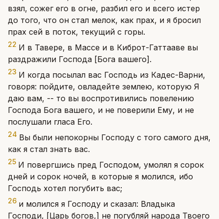
взял, сожег его в огне, разбил его и всего истер
до того, что он стал мелок, как прах, и я бросил
прах сей в поток, текущий с горы.
22
И в Тавере, в Массе и в Киброт-Гаттааве вы
раздражили Господа [Бога вашего].
23
И когда посылал вас Господь из Кадес-Варни,
говоря: пойдите, овладейте землею, которую Я
даю вам, -- то вы воспротивились повелению
Господа Бога вашего, и не поверили Ему, и не
послушали гласа Его.
24
Вы были непокорны Господу с того самого дня,
как я стал знать вас.
25
И повергшись пред Господом, умолял я сорок
дней и сорок ночей, в которые я молился, ибо
Господь хотел погубить вас;
26
и молился я Господу и сказал: Владыка
Господи, [Царь богов,] не погубляй народа Твоего