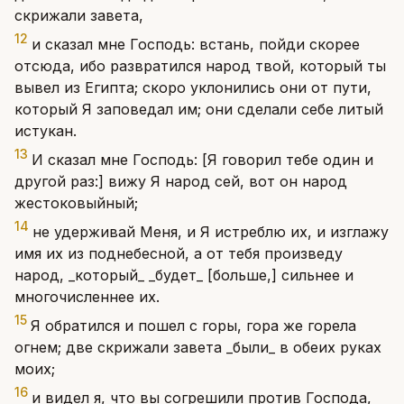
скрижали завета,
12
и сказал мне Господь: встань, пойди скорее
отсюда, ибо развратился народ твой, который ты
вывел из Египта; скоро уклонились они от пути,
который Я заповедал им; они сделали себе литый
истукан.
13
И сказал мне Господь: [Я говорил тебе один и
другой раз:] вижу Я народ сей, вот он народ
жестоковыйный;
14
не удерживай Меня, и Я истреблю их, и изглажу
имя их из поднебесной, а от тебя произведу
народ, _который_ _будет_ [больше,] сильнее и
многочисленнее их.
15
Я обратился и пошел с горы, гора же горела
огнем; две скрижали завета _были_ в обеих руках
моих;
16
и видел я, что вы согрешили против Господа,