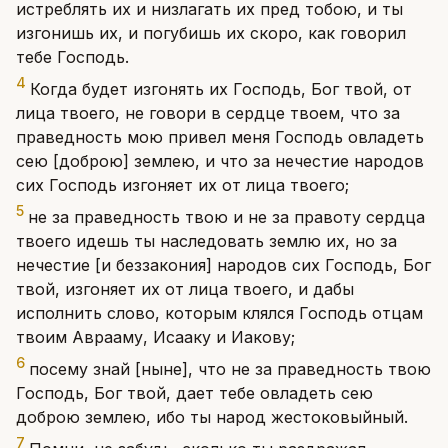
истреблять их и низлагать их пред тобою, и ты
изгонишь их, и погубишь их скоро, как говорил
тебе Господь.
4
Когда будет изгонять их Господь, Бог твой, от
лица твоего, не говори в сердце твоем, что за
праведность мою привел меня Господь овладеть
сею [доброю] землею, и что за нечестие народов
сих Господь изгоняет их от лица твоего;
5
не за праведность твою и не за правоту сердца
твоего идешь ты наследовать землю их, но за
нечестие [и беззакония] народов сих Господь, Бог
твой, изгоняет их от лица твоего, и дабы
исполнить слово, которым клялся Господь отцам
твоим Аврааму, Исааку и Иакову;
6
посему знай [ныне], что не за праведность твою
Господь, Бог твой, дает тебе овладеть сею
доброю землею, ибо ты народ жестоковыйный.
7