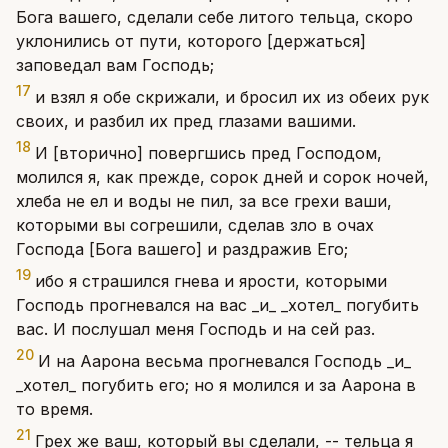
Бога вашего, сделали себе литого тельца, скоро
уклонились от пути, которого [держаться]
заповедал вам Господь;
17
и взял я обе скрижали, и бросил их из обеих рук
своих, и разбил их пред глазами вашими.
18
И [вторично] повергшись пред Господом,
молился я, как прежде, сорок дней и сорок ночей,
хлеба не ел и воды не пил, за все грехи ваши,
которыми вы согрешили, сделав зло в очах
Господа [Бога вашего] и раздражив Его;
19
ибо я страшился гнева и ярости, которыми
Господь прогневался на вас _и_ _хотел_ погубить
вас. И послушал меня Господь и на сей раз.
20
И на Аарона весьма прогневался Господь _и_
_хотел_ погубить его; но я молился и за Аарона в
то время.
21
Грех же ваш, который вы сделали, -- тельца я