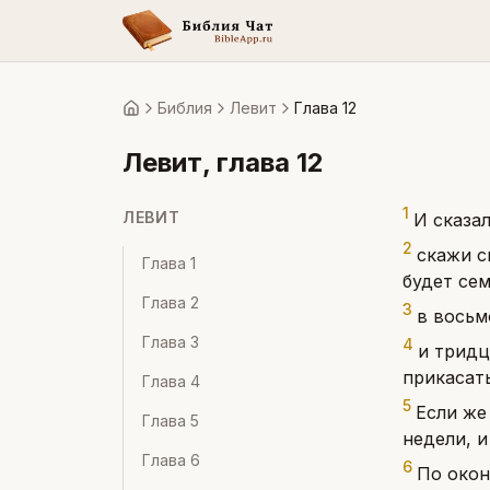
Библия
Левит
Глава 12
Главная
Левит
, глава
12
1
ЛЕВИТ
И сказа
2
скажи с
Глава
1
будет сем
Глава
2
3
в восьм
Глава
3
4
и тридц
прикасать
Глава
4
5
Если же
Глава
5
недели, и
Глава
6
6
По окон