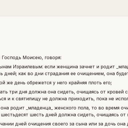
л Господь Моисею, говоря:
ынам Израилевым: если женщина зачнет и родит _млад
ь дней; как во дни страдания ее очищением, она буде
ой же день обрежется у него крайняя плоть его;
ать три дня должна она сидеть, очищаясь от кровей 
ся и к святилищу не должна приходить, пока не испо
 она родит _младенца_ женского пола, то во время оч
 шестьдесят шесть дней должна сидеть, очищаясь от 
чании дней очищения своего за сына или за дочь она