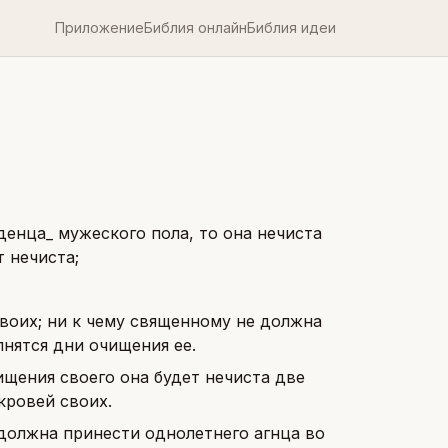
Приложение
Библия онлайн
Библия идеи
енца_ мужеского пола, то она нечиста
т нечиста;
своих; ни к чему священному не должна
лнятся дни очищения ее.
ищения своего она будет нечиста две
кровей своих.
 должна принести однолетнего агнца во