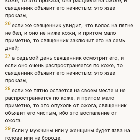
коже, то это проказа, она расцвела на ожоге; и
священник объявит его нечистым: это язва
проказы;
26
если же священник увидит, что волос на пятне
не бел, и оно не ниже кожи, и притом мало
приметно, то священник заключит его на семь
дней;
27
в седьмой день священник осмотрит его, и
если оно очень распространяется по коже, то
священник объявит его нечистым: это язва
проказы;
28
если же пятно остается на своем месте и не
распространяется по коже, и притом мало
приметно, то это опухоль от ожога; священник
объявит его чистым, ибо это воспаление от
ожога.
29
Если у мужчины или у женщины будет язва на
голове или на бороде,