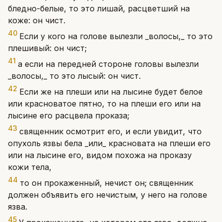
бледно-белые, то это лишай, расцветший на
коже: он чист.
40
Если у кого на голове вылезли _волосы,_ то это
плешивый: он чист;
41
а если на передней стороне головы вылезли
_волосы,_ то это лысый: он чист.
42
Если же на плеши или на лысине будет белое
или красноватое пятно, то на плеши его или на
лысине его расцвела проказа;
43
священник осмотрит его, и если увидит, что
опухоль язвы бела _или_ красновата на плеши его
или на лысине его, видом похожа на проказу
кожи тела,
44
то он прокаженный, нечист он; священник
должен объявить его нечистым, у него на голове
язва.
45