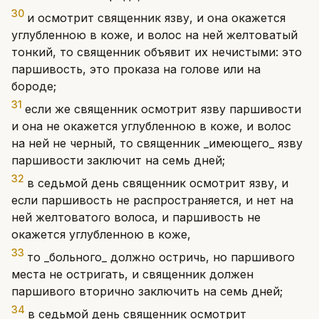
30
и осмотрит священник язву, и она окажется
углубленною в коже, и волос на ней желтоватый
тонкий, то священник объявит их нечистыми: это
паршивость, это проказа на голове или на
бороде;
31
если же священник осмотрит язву паршивости
и она не окажется углубленною в коже, и волос
на ней не черный, то священник _имеющего_ язву
паршивости заключит на семь дней;
32
в седьмой день священник осмотрит язву, и
если паршивость не распространяется, и нет на
ней желтоватого волоса, и паршивость не
окажется углубленною в коже,
33
то _больного_ должно остричь, но паршивого
места не остригать, и священник должен
паршивого вторично заключить на семь дней;
34
в седьмой день священник осмотрит