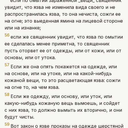
если по омытии зараженной _вещи_ священник
увидит, что язва не изменила вида своего и не
распространилась язва, то она нечиста, сожги ее
на огне; это выеденная ямина на лицевой стороне
или на изнанке;
56
если же священник увидит, что язва по омытии
ее сделалась менее приметна, то священник
пусть оторвет ее от одежды, или от кожи, или от
основы, или от утока.
57
Если же она опять покажется на одежде, или
на основе, или на утоке, или на какой-нибудь
кожаной вещи, то это расцветающая язва: сожги
на огне то, на чем язва.
58
Если же одежду, или основу, или уток, или
какую-нибудь кожаную вещь вымоешь, и сойдет
с них язва, то должно вымыть их вторично, и они
будут чисты.
59
Вот закон о язве проказы на одежде шерстяной