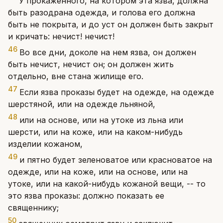
У прокаженного, на котором эта язва, должна
быть разодрана одежда, и голова его должна
быть не покрыта, и до уст он должен быть закрыт
и кричать: нечист! нечист!
46
Во все дни, доколе на нем язва, он должен
быть нечист, нечист он; он должен жить
отдельно, вне стана жилище его.
47
Если язва проказы будет на одежде, на одежде
шерстяной, или на одежде льняной,
48
или на основе, или на утоке из льна или
шерсти, или на коже, или на каком-нибудь
изделии кожаном,
49
и пятно будет зеленоватое или красноватое на
одежде, или на коже, или на основе, или на
утоке, или на какой-нибудь кожаной вещи, -- то
это язва проказы: должно показать ее
священнику;
50