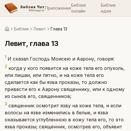
Библия
Библия
Приложение
онлайн
идеи
Библия
Левит
Глава 13
Главная
Левит
, глава
13
1
И сказал Господь Моисею и Аарону, говоря:
2
когда у кого появится на коже тела его опухоль,
или лишаи, или пятно, и на коже тела его
сделается как бы язва проказы, то должно
привести его к Аарону священнику, или к одному
из сынов его, священников;
3
священник осмотрит язву на коже тела, и если
волосы на язве изменились в белые, и язва
оказывается углубленною в кожу тела его, то это
язва проказы; священник, осмотрев его, объявит