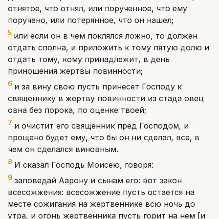
отнятое, что отнял, или порученное, что ему
поручено, или потерянное, что он нашел;
5
или если он в чем поклялся ложно, то должен
отдать сполна, и приложить к тому пятую долю и
отдать тому, кому принадлежит, в день
приношения жертвы повинности;
6
и за вину свою пусть принесет Господу к
священнику в жертву повинности из стада овец
овна без порока, по оценке твоей;
7
и очистит его священник пред Господом, и
прощено будет ему, что бы он ни сделал, все, в
чем он сделался виновным.
8
И сказал Господь Моисею, говоря:
9
заповедай Аарону и сынам его: вот закон
всесожжения: всесожжение пусть остается на
месте сожигания на жертвеннике всю ночь до
утра, и огонь жертвенника пусть горит на нем [и