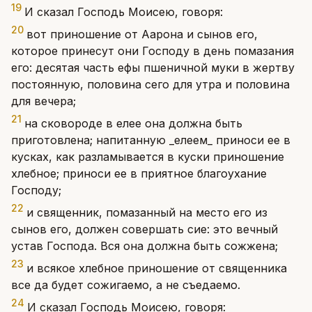
19
И сказал Господь Моисею, говоря:
20
вот приношение от Аарона и сынов его,
которое принесут они Господу в день помазания
его: десятая часть ефы пшеничной муки в жертву
постоянную, половина сего для утра и половина
для вечера;
21
на сковороде в елее она должна быть
приготовлена; напитанную _елеем_ приноси ее в
кусках, как разламывается в куски приношение
хлебное; приноси ее в приятное благоухание
Господу;
22
и священник, помазанный на место его из
сынов его, должен совершать сие: это вечный
устав Господа. Вся она должна быть сожжена;
23
и всякое хлебное приношение от священника
все да будет сожигаемо, а не съедаемо.
24
И сказал Господь Моисею, говоря: