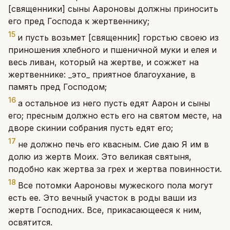
[священники] сыны Аароновы должны приносить
его пред Господа к жертвеннику;
15
и пусть возьмет [священник] горстью своею из
приношения хлебного и пшеничной муки и елея и
весь ливан, который на жертве, и сожжет на
жертвеннике: _это_ приятное благоухание, в
память пред Господом;
16
а остальное из него пусть едят Аарон и сыны
его; пресным должно есть его на святом месте, на
дворе скинии собрания пусть едят его;
17
не должно печь его квасным. Сие даю Я им в
долю из жертв Моих. Это великая святыня,
подобно как жертва за грех и жертва повинности.
18
Все потомки Аароновы мужеского пола могут
есть ее. Это вечный участок в роды ваши из
жертв Господних. Все, прикасающееся к ним,
освятится.