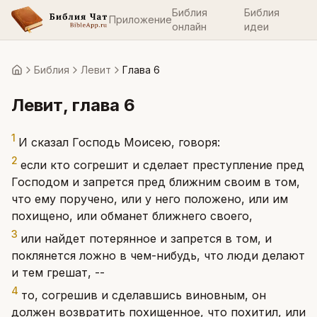
Библия
Библия
Приложение
онлайн
идеи
Библия
Левит
Глава 6
Главная
Левит
, глава
6
1
И сказал Господь Моисею, говоря:
2
если кто согрешит и сделает преступление пред
Господом и запрется пред ближним своим в том,
что ему поручено, или у него положено, или им
похищено, или обманет ближнего своего,
3
или найдет потерянное и запрется в том, и
поклянется ложно в чем-нибудь, что люди делают
и тем грешат, --
4
то, согрешив и сделавшись виновным, он
должен возвратить похищенное, что похитил, или