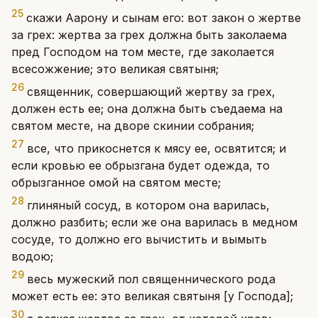
25
скажи Аарону и сынам его: вот закон о жертве
за грех: жертва за грех должна быть заколаема
пред Господом на том месте, где заколается
всесожжение; это великая святыня;
26
священник, совершающий жертву за грех,
должен есть ее; она должна быть съедаема на
святом месте, на дворе скинии собрания;
27
все, что прикоснется к мясу ее, освятится; и
если кровью ее обрызгана будет одежда, то
обрызганное омой на святом месте;
28
глиняный сосуд, в котором она варилась,
должно разбить; если же она варилась в медном
сосуде, то должно его вычистить и вымыть
водою;
29
весь мужеский пол священнического рода
может есть ее: это великая святыня [у Господа];
30