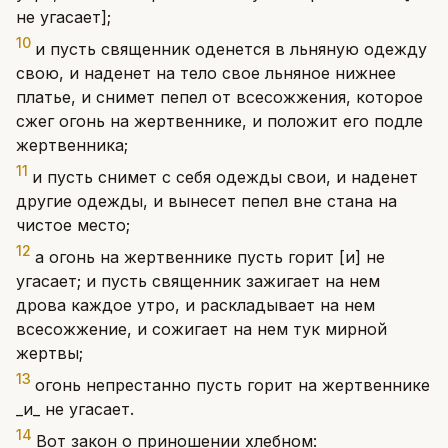
не угасает];
10
и пусть священник оденется в льняную одежду
свою, и наденет на тело свое льняное нижнее
платье, и снимет пепел от всесожжения, которое
сжег огонь на жертвеннике, и положит его подле
жертвенника;
11
и пусть снимет с себя одежды свои, и наденет
другие одежды, и вынесет пепел вне стана на
чистое место;
12
а огонь на жертвеннике пусть горит [и] не
угасает; и пусть священник зажигает на нем
дрова каждое утро, и раскладывает на нем
всесожжение, и сожигает на нем тук мирной
жертвы;
13
огонь непрестанно пусть горит на жертвеннике
_и_ не угасает.
14
Вот закон о приношении хлебном: