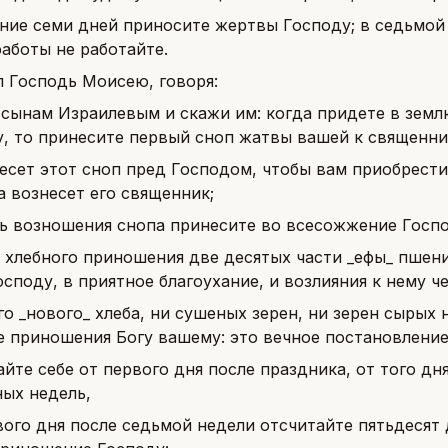
ение семи дней приносите жертвы Господу; в седьмой
аботы не работайте.
л Господь Моисею, говоря:
 сынам Израилевым и скажи им: когда придете в землю
у, то принесите первый сноп жатвы вашей к священни
есет этот сноп пред Господом, чтобы вам приобрести
а вознесет его священник;
нь возношения снопа принесите во всесожжение Госпо
м хлебного приношения две десятых части _ефы_ пшен
споду, в приятное благоухание, и возлияния к нему че
го _нового_ хлеба, ни сушеных зерен, ни зерен сырых 
е приношения Богу вашему: это вечное постановлени
йте себе от первого дня после праздника, от того дн
ных недель,
вого дня после седьмой недели отсчитайте пятьдесят 