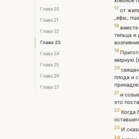
хлебное 
17
Глава
20
от жил
_ефы_ пш
Глава
21
18
вместе
Глава
22
тельца и 
возлияние
Глава
23
19
Пригот
Глава
24
мирную [в
Глава
25
20
священ
Глава
26
плода и с
принадле
Глава
27
21
и созыв
это пост
22
Когда 
оставшего
23
И сказ
24