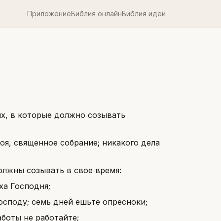
Приложение
Библия онлайн
Библия идеи
х, в которые должно созывать
оя, священное собрание; никакого дела
олжны созывать в свое время:
ха Господня;
осподу; семь дней ешьте опресноки;
аботы не работайте;