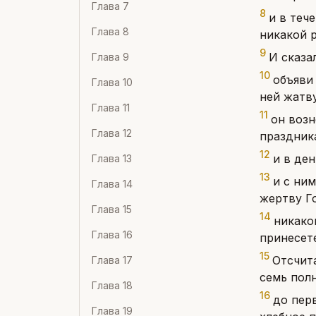
Глава
7
8
и в теч
Глава
8
никакой р
9
И сказа
Глава
9
10
объяви
Глава
10
ней жатв
Глава
11
11
он возн
Глава
12
праздник
12
и в де
Глава
13
13
и с ни
Глава
14
жертву Го
Глава
15
14
никако
Глава
16
принесет
15
Отсчита
Глава
17
семь пол
Глава
18
16
до пер
Глава
19