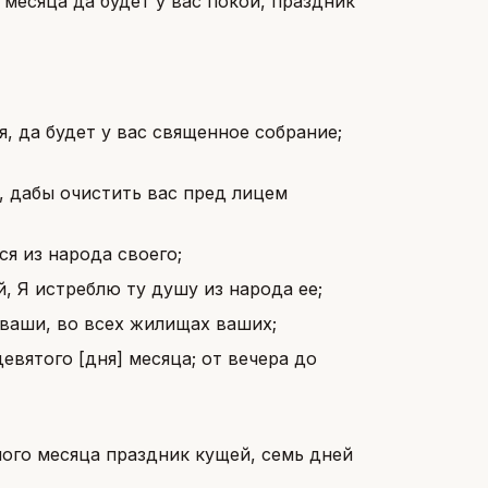
месяца да будет у вас покой, праздник
, да будет у вас священное собрание;
я, дабы очистить вас пред лицем
ся из народа своего;
й, Я истреблю ту душу из народа ее;
 ваши, во всех жилищах ваших;
евятого [дня] месяца; от вечера до
ого месяца праздник кущей, семь дней