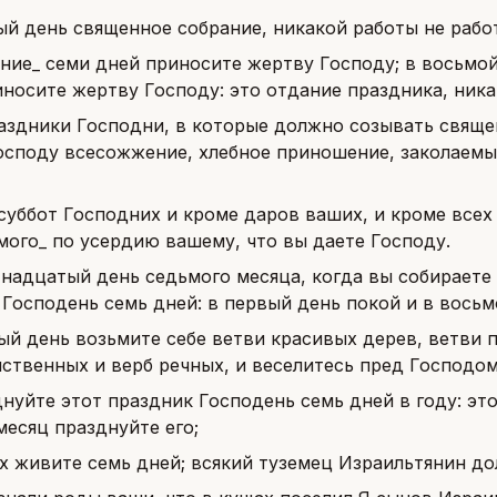
ый день священное собрание, никакой работы не рабо
ение_ семи дней приносите жертву Господу; в восьмо
иносите жертву Господу: это отдание праздника, ника
аздники Господни, в которые должно созывать свяще
осподу всесожжение, хлебное приношение, заколаемы
суббот Господних и кроме даров ваших, и кроме всех
мого_ по усердию вашему, что вы даете Господу.
тнадцатый день седьмого месяца, когда вы собираете
Господень семь дней: в первый день покой и в восьм
ый день возьмите себе ветви красивых дерев, ветви 
ственных и верб речных, и веселитесь пред Господо
днуйте этот праздник Господень семь дней в году: эт
месяц празднуйте его;
х живите семь дней; всякий туземец Израильтянин до