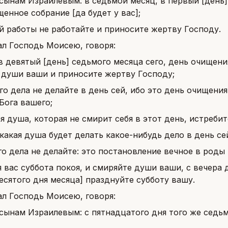
сынам Израилевым: в седьмой месяц, в первый [день] 
щенное собрание [да будет у вас];
й работы не работайте и приносите жертву Господу.
ал Господь Моисею, говоря:
в девятый [день] седьмого месяца сего, день очищения
 души ваши и приносите жертву Господу;
го дела не делайте в день сей, ибо это день очищени
Бога вашего;
ая душа, которая не смирит себя в этот день, истребит
 какая душа будет делать какое-нибудь дело в день се
го дела не делайте: это постановление вечное в роды
я вас суббота покоя, и смиряйте души ваши, с вечера д
есятого дня месяца] празднуйте субботу вашу.
ал Господь Моисею, говоря:
сынам Израилевым: с пятнадцатого дня того же седьм