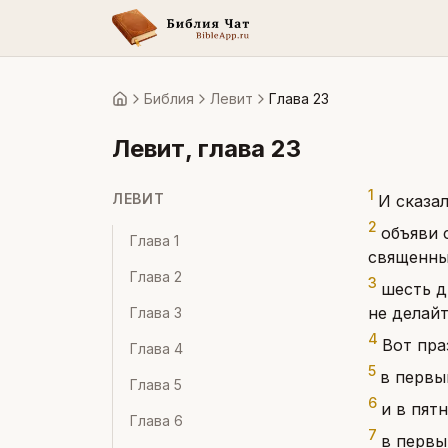
Библия
Левит
Глава 23
Главная
Левит
, глава
23
1
ЛЕВИТ
И сказа
2
объяви 
Глава
1
священны
Глава
2
3
шесть д
не делайт
Глава
3
4
Вот пра
Глава
4
5
в первы
Глава
5
6
и в пят
Глава
6
7
в первы