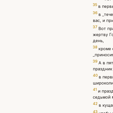
35
в перв
36
в _теч
вас, и пр
37
Вот пр
жертву Г
день,
38
кроме 
_приноси
39
А в пя
праздник 
40
в перв
широколи
41
и праз
седьмой 
42
в куща
43