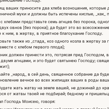
приношение Господу:
ищ ваших приносите два хлеба возношения, которые д
еничной муки и должны быть испечены кислые, _как_ 
 с хлебами представьте семь агнцев без порока, однол
двух овнов [без порока]; да будет это во всесожжени
 к ним, в жертву, в приятное благоухание Господу.
овьте также из _стада_ коз одного козла в жертву за 
месте с хлебом первого плода];
ник должен принести это, потрясая пред Господом, 
 двумя агнцами, и это будет святынею Господу; свяще
жит];
айте _народ_ в сей день, священное собрание да буде
ановление вечное во всех жилищах ваших в роды ваши
будете жать жатву на земле вашей, не дожинай до кра
ся от жатвы твоей не подбирай; бедному и пришельцу
ал Господь Моисею, говоря: