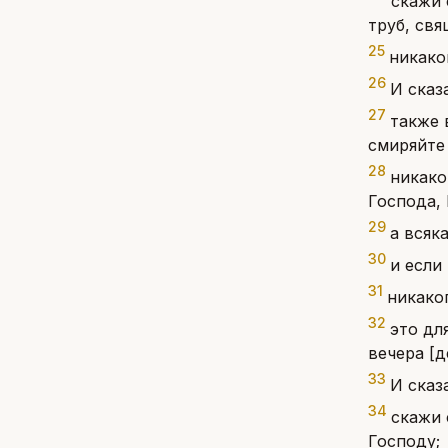
скажи 
труб, свя
25
никако
26
И сказ
27
также 
смиряйте
28
никако
Господа, 
29
а всяк
30
и если
31
никако
32
это дл
вечера [д
33
И сказ
34
скажи 
Господу;