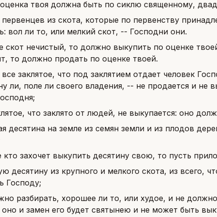
 оценка твоя должна быть по сиклю священному, двад
 первенцев из скота, которые по первенству принадл
: вол ли то, или мелкий скот, -- Господни они.
е скот нечистый, то должно выкупить по оценке твоей
т, то должно продать по оценке твоей.
 все заклятое, что под заклятием отдает человек Госп
ну ли, поле ли своего владения, -- не продается и не 
Господня;
клятое, что заклято от людей, не выкупается: оно дол
ая десятина на земле из семян земли и из плодов дер
;
е кто захочет выкупить десятину свою, то пусть прило
ую десятину из крупного и мелкого скота, из всего, 
ь Господу;
жно разбирать, хорошее ли то, или худое, и не должно 
 оно и замен его будет святынею и не может быть вык