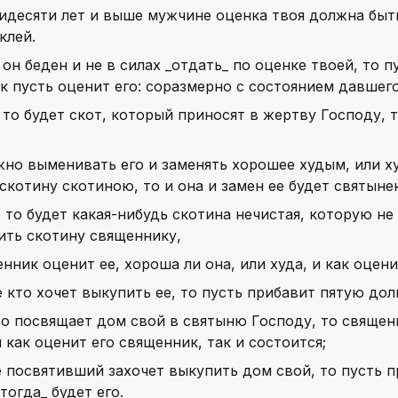
идесяти лет и выше мужчине оценка твоя должна быт
клей.
 он беден и не в силах _отдать_ по оценке твоей, то п
 пусть оценит его: соразмерно с состоянием давшего
 то будет скот, который приносят в жертву Господу, 
жно выменивать его и заменять хорошее худым, или х
скотину скотиною, то и она и замен ее будет святыне
 то будет какая-нибудь скотина нечистая, которую не
ить скотину священнику,
нник оценит ее, хороша ли она, или худа, и как оцен
е кто хочет выкупить ее, то пусть прибавит пятую дол
то посвящает дом свой в святыню Господу, то священ
и как оценит его священник, так и состоится;
е посвятивший захочет выкупить дом свой, то пусть п
_тогда_ будет его.