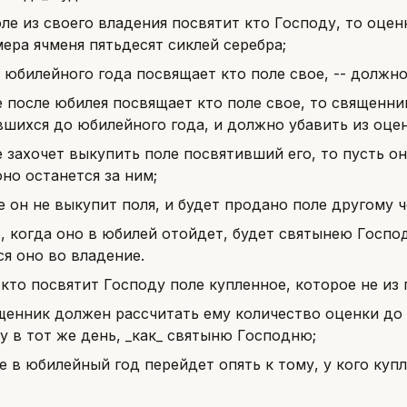
ле из своего владения посвятит кто Господу, то оцен
ера ячменя пятьдесят сиклей серебра;
т юбилейного года посвящает кто поле свое, -- должно
е после юбилея посвящает кто поле свое, то священни
вшихся до юбилейного года, и должно убавить из оцен
е захочет выкупить поле посвятивший его, то пусть о
оно останется за ним;
е он не выкупит поля, и будет продано поле другому ч
о, когда оно в юбилей отойдет, будет святынею Господ
я оно во владение.
 кто посвятит Господу поле купленное, которое не из 
щенник должен рассчитать ему количество оценки до 
у в тот же день, _как_ святыню Господню;
е в юбилейный год перейдет опять к тому, у кого куп