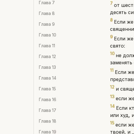
Глава
7
7
от шест
десять си
Глава
8
8
Если же
Глава
9
священник
Глава
10
9
Если же
свято:
Глава
11
10
не дол
Глава
12
заменять 
Глава
13
11
Если же
Глава
14
представ
12
и свяще
Глава
15
13
если ж
Глава
16
14
Если к
Глава
17
или худ, 
Глава
18
15
если ж
твоей, и 
Глава
19