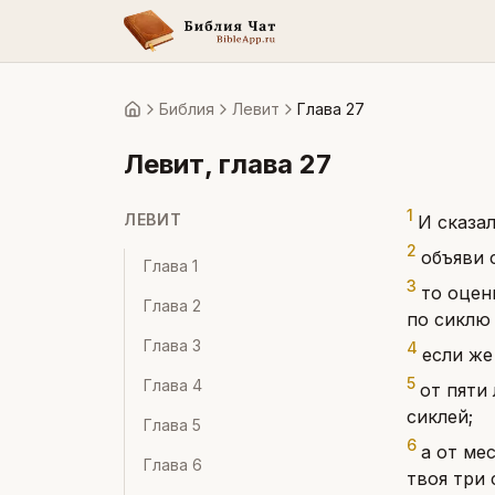
Библия
Левит
Глава 27
Главная
Левит
, глава
27
1
ЛЕВИТ
И сказа
2
объяви 
Глава
1
3
то оцен
Глава
2
по сиклю
Глава
3
4
если же
5
Глава
4
от пяти
сиклей;
Глава
5
6
а от ме
Глава
6
твоя три 