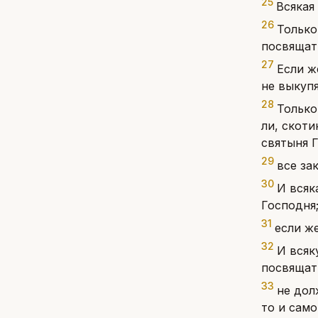
25
Всякая
26
Только
посвящать
27
Если ж
не выкупя
28
Только
ли, скоти
святыня 
29
все за
30
И всяк
Господня
31
если ж
32
И всяк
посвящат
33
не дол
то и само