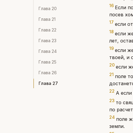
16
Если по
Глава
20
посев хом
Глава
21
17
если о
Глава
22
18
если ж
лет, оста
Глава
23
19
если ж
Глава
24
твоей, и 
Глава
25
20
если ж
Глава
26
21
поле т
достанетс
Глава
27
22
А если
23
то свя
по расчет
24
поле ж
земли.