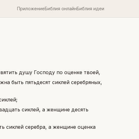
Приложение
Библия онлайн
Библия идеи
святить душу Господу по оценке твоей,
жна быть пятьдесят сиклей серебряных,
сиклей;
вадцать сиклей, а женщине десять
ть сиклей серебра, а женщине оценка