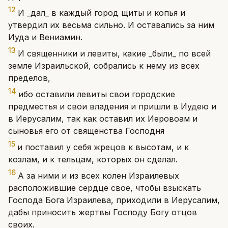
12
И _дал_ в каждый город щиты и копья и
утвердил их весьма сильно. И оставались за ним
Иуда и Вениамин.
13
И священники и левиты, какие _были_ по всей
земле Израильской, собрались к нему из всех
пределов,
14
ибо оставили левиты свои городские
предместья и свои владения и пришли в Иудею и
в Иерусалим, так как оставил их Иеровоам и
сыновья его от священства Господня
15
и поставил у себя жрецов к высотам, и к
козлам, и к тельцам, которых он сделал.
16
А за ними и из всех колен Израилевых
расположившие сердце свое, чтобы взыскать
Господа Бога Израилева, приходили в Иерусалим,
дабы приносить жертвы Господу Богу отцов
своих.