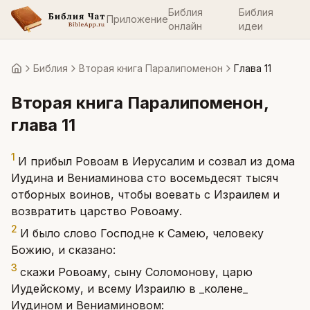
Библия
Библия
Приложение
онлайн
идеи
Библия
Вторая книга Паралипоменон
Глава 11
Главная
Вторая книга Паралипоменон
,
глава
11
1
И прибыл Ровоам в Иерусалим и созвал из дома
Иудина и Вениаминова сто восемьдесят тысяч
отборных воинов, чтобы воевать с Израилем и
возвратить царство Ровоаму.
2
И было слово Господне к Самею, человеку
Божию, и сказано:
3
скажи Ровоаму, сыну Соломонову, царю
Иудейскому, и всему Израилю в _колене_
Иудином и Вениаминовом: