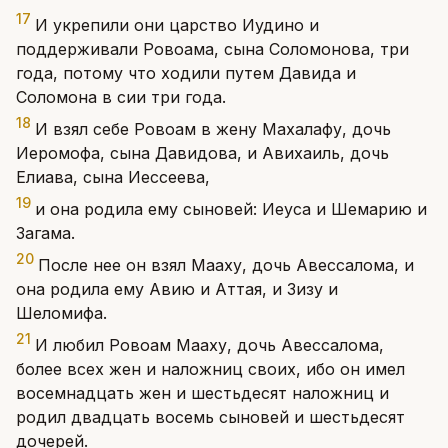
17
И укрепили они царство Иудино и
поддерживали Ровоама, сына Соломонова, три
года, потому что ходили путем Давида и
Соломона в сии три года.
18
И взял себе Ровоам в жену Махалафу, дочь
Иеромофа, сына Давидова, и Авихаиль, дочь
Елиава, сына Иессеева,
19
и она родила ему сыновей: Иеуса и Шемарию и
Загама.
20
После нее он взял Мааху, дочь Авессалома, и
она родила ему Авию и Аттая, и Зизу и
Шеломифа.
21
И любил Ровоам Мааху, дочь Авессалома,
более всех жен и наложниц своих, ибо он имел
восемнадцать жен и шестьдесят наложниц и
родил двадцать восемь сыновей и шестьдесят
дочерей.