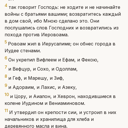
4
так говорит Господь: не ходите и не начинайте
войны с братьями вашими; возвратитесь каждый
в дом свой, ибо Мною сделано это. Они
послушались слов Господних и возвратились из
похода против Иеровоама.
5
Ровоам жил в Иерусалиме; он обнес города в
Иудее стенами.
6
Он укрепил Вифлеем и Ефам, и Фекою,
7
и Вефцур, и Сохо, и Одоллам,
8
и Геф, и Марешу, и Зиф,
9
и Адораим, и Лахис, и Азеку,
10
и Цору, и Аиалон, и Хеврон, находившиеся в
колене Иудином и Вениаминовом.
11
И утвердил он крепости сии, и устроил в них
начальников и хранилища для хлеба и
деревянного масла и вина.