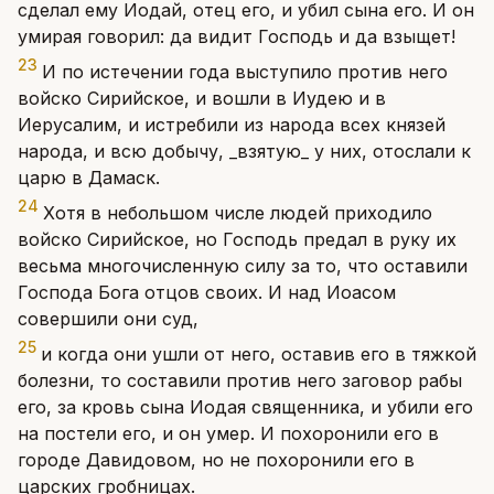
сделал ему Иодай, отец его, и убил сына его. И он
умирая говорил: да видит Господь и да взыщет!
23
И по истечении года выступило против него
войско Сирийское, и вошли в Иудею и в
Иерусалим, и истребили из народа всех князей
народа, и всю добычу, _взятую_ у них, отослали к
царю в Дамаск.
24
Хотя в небольшом числе людей приходило
войско Сирийское, но Господь предал в руку их
весьма многочисленную силу за то, что оставили
Господа Бога отцов своих. И над Иоасом
совершили они суд,
25
и когда они ушли от него, оставив его в тяжкой
болезни, то составили против него заговор рабы
его, за кровь сына Иодая священника, и убили его
на постели его, и он умер. И похоронили его в
городе Давидовом, но не похоронили его в
царских гробницах.