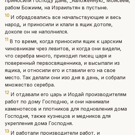
приносили Господу дань, _наложенную_ Моисеем,
рабом Божиим, на Израильтян в пустыне.
10
И обрадовались все начальствующие и весь
народ, и приносили и клали в ящик дотоле,
доколе он не наполнился.
11
В то время, когда приносили ящик к царским
чиновникам чрез левитов, и когда они видели,
что серебра много, приходил писец царя и
поверенный первосвященника, и высыпали из
ящика, и относили его и ставили его на свое
место. Так делали они изо дня в день, и собрали
множество серебра.
12
И отдавали его царь и Иодай производителям
работ по дому Господню, и они нанимали
каменотесов и плотников для подновления дома
Господня, также кузнецов и медников для
укрепления дома Господня.
13
И работали производители работ, и