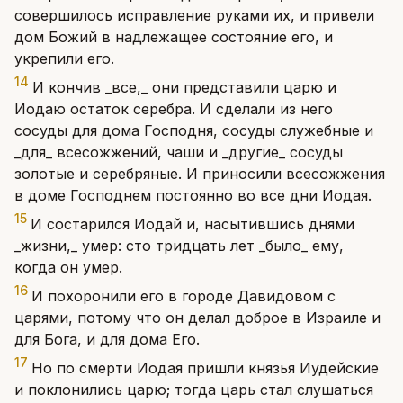
совершилось исправление руками их, и привели
дом Божий в надлежащее состояние его, и
укрепили его.
14
И кончив _все,_ они представили царю и
Иодаю остаток серебра. И сделали из него
сосуды для дома Господня, сосуды служебные и
_для_ всесожжений, чаши и _другие_ сосуды
золотые и серебряные. И приносили всесожжения
в доме Господнем постоянно во все дни Иодая.
15
И состарился Иодай и, насытившись днями
_жизни,_ умер: сто тридцать лет _было_ ему,
когда он умер.
16
И похоронили его в городе Давидовом с
царями, потому что он делал доброе в Израиле и
для Бога, и для дома Его.
17
Но по смерти Иодая пришли князья Иудейские
и поклонились царю; тогда царь стал слушаться