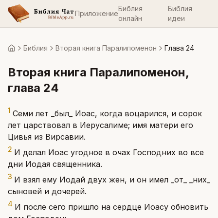
Библия
Библия
Приложение
онлайн
идеи
Библия
Вторая книга Паралипоменон
Глава 24
Главная
Вторая книга Паралипоменон
,
глава
24
1
Семи лет _был_ Иоас, когда воцарился, и сорок
лет царствовал в Иерусалиме; имя матери его
Цивья из Вирсавии.
2
И делал Иоас угодное в очах Господних во все
дни Иодая священника.
3
И взял ему Иодай двух жен, и он имел _от_ _них_
сыновей и дочерей.
4
И после сего пришло на сердце Иоасу обновить