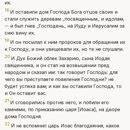
их.
18
И оставили дом Господа Бога отцов своих и
стали служить деревам _посвященным_ и идолам,
-- и был гнев _Господень_ на Иуду и Иерусалим за
сию вину их.
19
И он посылал к ним пророков для обращения их
к Господу, и они увещевали их, но те не слушали.
20
И Дух Божий облек Захарию, сына Иодая
священника, и он стал на возвышении пред
народом и сказал им: так говорит Господь: для
чего вы преступаете повеления Господни? не
будет успеха вам; и как вы оставили Господа, то
и Он оставит вас.
21
И сговорились против него, и побили его
камнями, по приказанию царя [Иоаса], на дворе
дома Господня.
22
И не вспомнил царь Иоас благодеяния, какое