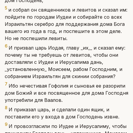
дом Господень,
5
и собрал он священников и левитов и сказал им:
пойдите по городам Иудеи и собирайте со всех
Израильтян серебро для поддержания дома Бога
вашего из года в год, и поспешите в этом деле.
Но не поспешили левиты.
6
И призвал царь Иодая, главу _их,_ и сказал ему:
почему ты не требуешь от левитов, чтобы они
доставляли с Иудеи и Иерусалима дань,
_установленную_ Моисеем, рабом Господним, и
собранием Израильтян для скинии собрания?
7
Ибо нечестивая Гофолия и сыновья ее разорили
дом Божий и все посвященное для дома Господня
употребили для Ваалов.
8
И приказал царь, и сделали один ящик, и
поставили его у входа в дом Господень извне.
9
И провозгласили по Иудее и Иерусалиму, чтобы