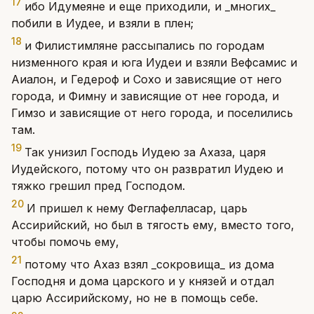
17
ибо Идумеяне и еще приходили, и _многих_
побили в Иудее, и взяли в плен;
18
и Филистимляне рассыпались по городам
низменного края и юга Иудеи и взяли Вефсамис и
Аиалон, и Гедероф и Сохо и зависящие от него
города, и Фимну и зависящие от нее города, и
Гимзо и зависящие от него города, и поселились
там.
19
Так унизил Господь Иудею за Ахаза, царя
Иудейского, потому что он развратил Иудею и
тяжко грешил пред Господом.
20
И пришел к нему Феглафелласар, царь
Ассирийский, но был в тягость ему, вместо того,
чтобы помочь ему,
21
потому что Ахаз взял _сокровища_ из дома
Господня и дома царского и у князей и отдал
царю Ассирийскому, но не в помощь себе.