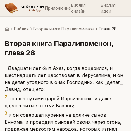
Библия
Библия
Приложение
онлайн
идеи
Библия
Вторая книга Паралипоменон
Глава 28
Главная
Вторая книга Паралипоменон
,
глава
28
1
Двадцати лет был Ахаз, когда воцарился, и
шестнадцать лет царствовал в Иерусалиме; и он
не делал угодного в очах Господних, как _делал_
Давид, отец его:
2
он шел путями царей Израильских, и даже
сделал литые статуи Ваалов;
3
и он совершал курения на долине сынов
Еннома, и проводил сыновей своих через огонь,
подражая мерзостям народов, которых изгнал