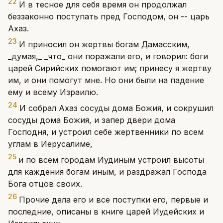
22
И в тесное для себя время он продолжал
беззаконно поступать пред Господом, он -- царь
Ахаз.
23
И приносил он жертвы богам Дамасским,
_думая,_ _что_ они поражали его, и говорил: боги
царей Сирийских помогают им; принесу я жертву
им, и они помогут мне. Но они были на падение
ему и всему Израилю.
24
И собрал Ахаз сосуды дома Божия, и сокрушил
сосуды дома Божия, и запер двери дома
Господня, и устроил себе жертвенники по всем
углам в Иерусалиме,
25
и по всем городам Иудиным устроил высоты
для каждения богам иным, и раздражал Господа
Бога отцов своих.
26
Прочие дела его и все поступки его, первые и
последние, описаны в книге царей Иудейских и