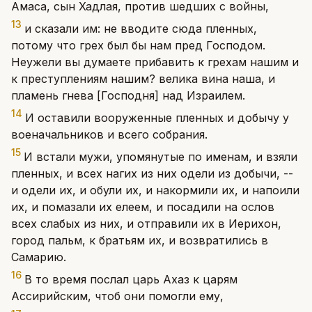
Амаса, сын Хадлая, против шедших с войны,
13
и сказали им: не вводите сюда пленных,
потому что грех был бы нам пред Господом.
Неужели вы думаете прибавить к грехам нашим и
к преступлениям нашим? велика вина наша, и
пламень гнева [Господня] над Израилем.
14
И оставили вооруженные пленных и добычу у
военачальников и всего собрания.
15
И встали мужи, упомянутые по именам, и взяли
пленных, и всех нагих из них одели из добычи, --
и одели их, и обули их, и накормили их, и напоили
их, и помазали их елеем, и посадили на ослов
всех слабых из них, и отправили их в Иерихон,
город пальм, к братьям их, и возвратились в
Самарию.
16
В то время послал царь Ахаз к царям
Ассирийским, чтоб они помогли ему,