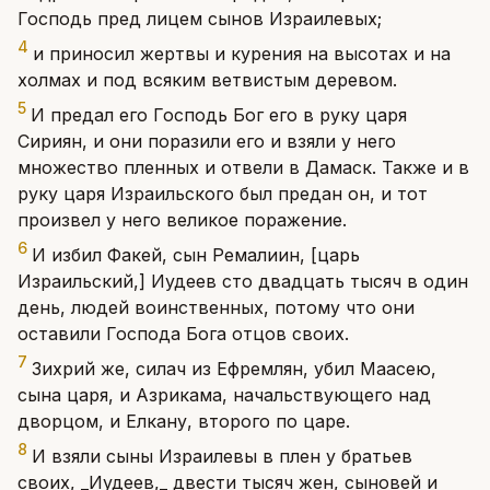
Господь пред лицем сынов Израилевых;
4
и приносил жертвы и курения на высотах и на
холмах и под всяким ветвистым деревом.
5
И предал его Господь Бог его в руку царя
Сириян, и они поразили его и взяли у него
множество пленных и отвели в Дамаск. Также и в
руку царя Израильского был предан он, и тот
произвел у него великое поражение.
6
И избил Факей, сын Ремалиин, [царь
Израильский,] Иудеев сто двадцать тысяч в один
день, людей воинственных, потому что они
оставили Господа Бога отцов своих.
7
Зихрий же, силач из Ефремлян, убил Маасею,
сына царя, и Азрикама, начальствующего над
дворцом, и Елкану, второго по царе.
8
И взяли сыны Израилевы в плен у братьев
своих, _Иудеев,_ двести тысяч жен, сыновей и