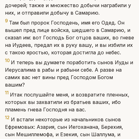
дочерей; также и множество добычи награбили у
них, и отправили добычу в Самарию.
9
Там был пророк Господень, имя его Одед. Он
вышел пред лице войска, шедшего в Самарию, и
сказал им: вот Господь Бог отцов ваших, во гневе
на Иудеев, предал их в руку вашу, и вы избили их
с такою яростью, которая достигла до небес.
10
И теперь вы думаете поработить сынов Иуды и
Иерусалима в рабы и рабыни себе. А разве на
самих вас нет вины пред Господом Богом
вашим?
11
Итак послушайте меня, и возвратите пленных,
которых вы захватили из братьев ваших, ибо
пламень гнева Господня на вас.
12
И встали некоторые из начальников сынов
Ефремовых: Азария, сын Иегоханана, Берехия,
сын Мешиллемофа, и Езекия, сын Шаллума, и