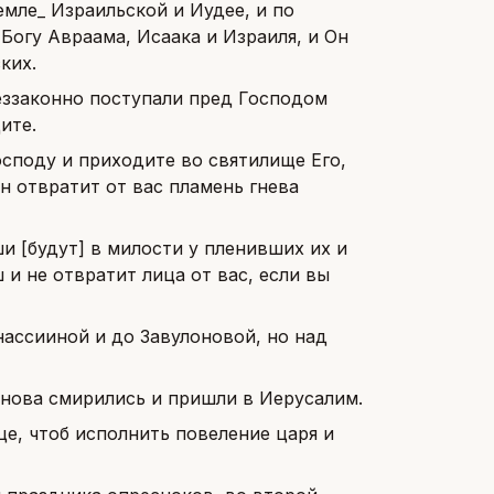
емле_ Израильской и Иудее, и по
Богу Авраама, Исаака и Израиля, и Он
ких.
беззаконно поступали пред Господом
ите.
споду и приходите во святилище Его,
н отвратит от вас пламень гнева
ши [будут] в милости у пленивших их и
 и не отвратит лица от вас, если вы
нассииной и до Завулоновой, но над
онова смирились и пришли в Иерусалим.
е, чтоб исполнить повеление царя и