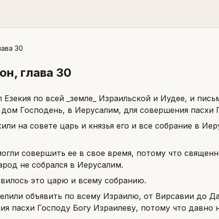
лава 30
нон
, глава
30
л Езекия по всей _земле_ Израильской и Иудее, и пись
 дом Господень, в Иерусалим, для совершения пасхи 
или на совете царь и князья его и все собрание в Ие
могли совершить ее в свое время, потому что священ
арод не собрался в Иерусалим.
вилось это царю и всему собранию.
елили объявить по всему Израилю, от Вирсавии до Да
я пасхи Господу Богу Израилеву, потому что давно н