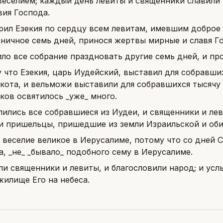
веселием; каждый день левиты и священники славили 
вия Господа.
рил Езекия по сердцу всем левитам, имевшим доброе 
дничное семь дней, принося жертвы мирные и славя Го
ло все собрание праздновать другие семь дней, и про
 что Езекия, царь Иудейский, выставил для собравших
кота, и вельможи выставили для собравшихся тысячу 
ков освятилось _уже_ много.
лились все собравшиеся из Иудеи, и священники и ле
 и пришельцы, пришедшие из земли Израильской и оби
 веселие великое в Иерусалиме, потому что со дней 
, _не_ _бывало_ подобного сему в Иерусалиме.
ли священники и левиты, и благословили народ; и усл
жилище Его на небеса.