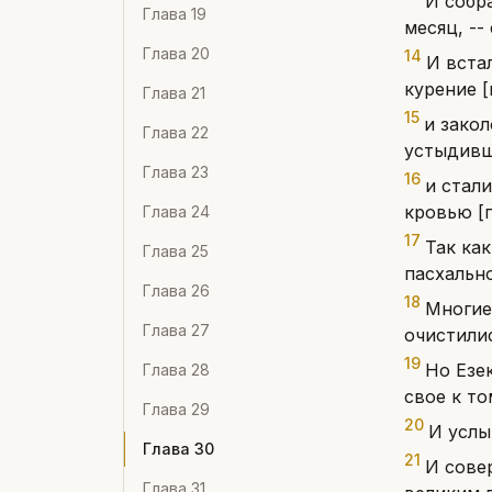
И собр
Глава
19
месяц, --
Глава
20
14
И вста
курение [
Глава
21
15
и зако
Глава
22
устыдивш
Глава
23
16
и стал
кровью [п
Глава
24
17
Так ка
Глава
25
пасхально
Глава
26
18
Многие
Глава
27
очистилис
19
Но Езе
Глава
28
свое к то
Глава
29
20
И услы
Глава
30
21
И сове
Глава
31