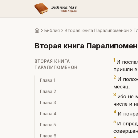
Библия
Вторая книга Паралипоменон
Г
Главная
Вторая книга Паралипоме
1
ВТОРАЯ КНИГА
И посла
ПАРАЛИПОМЕНОН
пришли в
2
И полож
Глава
1
месяц,
Глава
2
3
ибо не 
Глава
3
числе и н
4
И понра
Глава
4
5
И опред
Глава
5
совершени
Глава
6