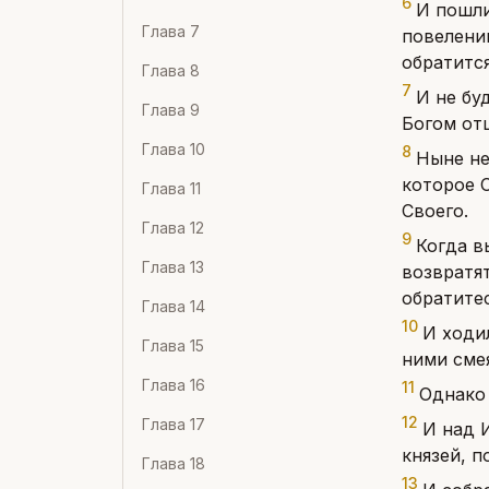
6
И пошли
Глава
7
повелению
обратится
Глава
8
7
И не бу
Глава
9
Богом отц
Глава
10
8
Ныне не
которое О
Глава
11
Своего.
Глава
12
9
Когда в
Глава
13
возвратят
обратитес
Глава
14
10
И ходи
Глава
15
ними смея
Глава
16
11
Однако 
12
Глава
17
И над 
князей, п
Глава
18
13