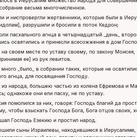
алось в Иерусалим множество народа для совершения
 собрание весьма многочисленное.
ли и ниспровергли жертвенники, которые были в Иеру
идолам], разрушили и бросили в поток Кедрон;
лоли пасхального агнца в четырнадцатый _день_ второ
ись освятились и принесли всесожжения в дом Госпо
и на своем месте по уставу своему, по закону Моисея
ринимая ее] из рук левитов.
к много _было_ в собрании таких, которые не освятили
го агнца, для посвящения Господу.
 из народа, большею частью из колена Ефремова и Ма
ь; однакоже они ели пасху, не по уставу.
кия помолился за них, говоря: Господь благий да про
му, чтобы взыскать Господа Бога, Бога отцов своих, 
шал Господь Езекию и простил народ.
ршили сыны Израилевы, находившиеся в Иерусалиме, 