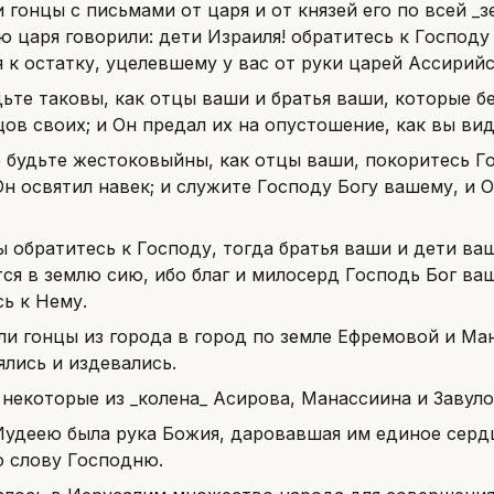
 гонцы с письмами от царя и от князей его по всей _з
 царя говорили: дети Израиля! обратитесь к Господу 
 к остатку, уцелевшему у вас от руки царей Ассирийс
дьте таковы, как отцы ваши и братья ваши, которые 
ов своих; и Он предал их на опустошение, как вы вид
 будьте жестоковыйны, как отцы ваши, покоритесь Го
н освятил навек; и служите Господу Богу вашему, и О
ы обратитесь к Господу, тогда братья ваши и дети ва
ся в землю сию, ибо благ и милосерд Господь Бог ваш
ь к Нему.
ли гонцы из города в город по земле Ефремовой и Ма
лись и издевались.
некоторые из _колена_ Асирова, Манассиина и Завул
Иудеею была рука Божия, даровавшая им единое сердц
о слову Господню.