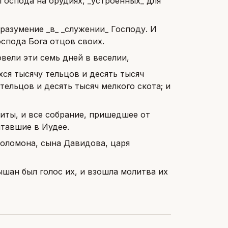
Господа на орудиях, _устроенных_ для
разумение _в_ _служении_ Господу. И
спода Бога отцов своих.
вели эти семь дней в веселии,
ся тысячу тельцов и десять тысяч
тельцов и десять тысяч мелкого скота; и
виты, и все собрание, пришедшее от
тавшие в Иудее.
Соломона, сына Давидова, царя
ышан был голос их, и взошла молитва их