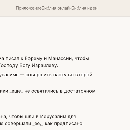
Приложение
Библия онлайн
Библия идеи
ма писал к Ефрему и Манассии, чтобы
Господу Богу Израилеву.
русалиме -- совершить пасху во второй
ники _еще_ не освятились в достаточном
на, чтобы шли в Иерусалим для
е совершали _ее,_ как предписано.