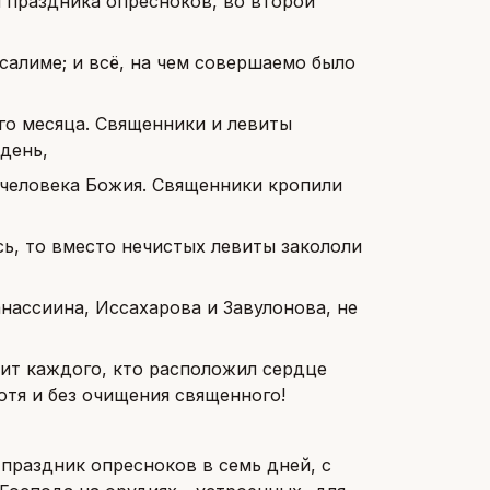
 праздника опресноков, во второй
салиме; и всё, на чем совершаемо было
го месяца. Священники и левиты
день,
, человека Божия. Священники кропили
сь, то вместо нечистых левиты закололи
нассиина, Иссахарова и Завулонова, не
стит каждого, кто расположил сердце
хотя и без очищения священного!
праздник опресноков в семь дней, с