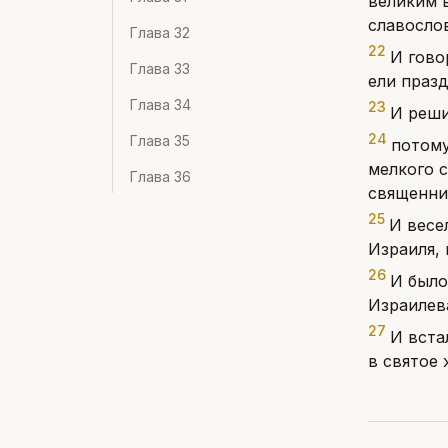
великим 
славосло
Глава
32
22
И гово
Глава
33
ели праз
Глава
34
23
И реши
24
Глава
35
потому
мелкого с
Глава
36
священни
25
И весе
Израиля,
26
И было
Израилева
27
И вста
в святое 