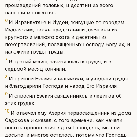
произведений полевых; и десятин из всего
нанесли множество.
6
И Израильтяне и Иудеи, живущие по городам
Иудейским, также представили десятины из
крупного и мелкого скота и десятины из
пожертвований, посвященных Господу Богу их; и
наложили груды, груды.
7
В третий месяц начали класть груды, и в
седьмой месяц кончили.
8
И пришли Езекия и вельможи, и увидели груды,
и благодарили Господа и народ Его Израиля.
9
И спросил Езекия священников и левитов об
этих грудах.
10
И отвечал ему Азария первосвященник из дома
Садокова и сказал: с того времени, как начали
носить приношения в дом Господень, мы ели
досыта, и многое осталось, потому что Господь