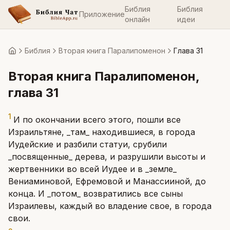
Библия
Библия
Приложение
онлайн
идеи
Библия
Вторая книга Паралипоменон
Глава 31
Главная
Вторая книга Паралипоменон
,
глава
31
1
И по окончании всего этого, пошли все
Израильтяне, _там_ находившиеся, в города
Иудейские и разбили статуи, срубили
_посвященные_ дерева, и разрушили высоты и
жертвенники во всей Иудее и в _земле_
Вениаминовой, Ефремовой и Манассииной, до
конца. И _потом_ возвратились все сыны
Израилевы, каждый во владение свое, в города
свои.