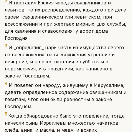
2
И поставил Езекия череды священников и
левитов, по их распределению, каждого при деле
своем, священническом или левитском, при
всесожжении и при жертвах мирных, для службы,
для хваления и славословия, у ворот дома
Господня.
3
И _определил_ царь часть из имущества своего
на всесожжения: на всесожжения утренние и
вечерние, и на всесожжения в субботы и в
новомесячия, и в праздники, как написано в
законе Господнем.
4
И повелел он народу, живущему в Иерусалиме,
давать определенное содержание священникам и
левитам, чтоб они были ревностны в законе
Господнем.
5
Когда обнародовано было это повеление, тогда
нанесли сыны Израилевы множество начатков
хлеба, вина, и масла, и меду, и всяких