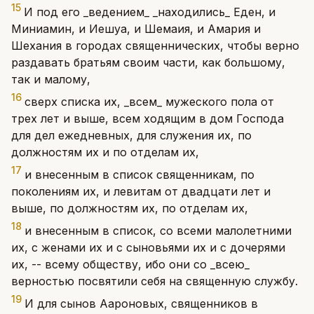
15
И под его _ведением_ _находились_ Еден, и
Миниамин, и Иешуа, и Шемаия, и Амария и
Шехания в городах священнических, чтобы верно
раздавать братьям своим части, как большому,
так и малому,
16
сверх списка их, _всем_ мужеского пола от
трех лет и выше, всем ходящим в дом Господа
для дел ежедневных, для служения их, по
должностям их и по отделам их,
17
и внесенным в список священникам, по
поколениям их, и левитам от двадцати лет и
выше, по должностям их, по отделам их,
18
и внесенным в список, со всеми малолетними
их, с женами их и с сыновьями их и с дочерями
их, -- всему обществу, ибо они со _всею_
верностью посвятили себя на священную службу.
19
И для сынов Аароновых, священников в