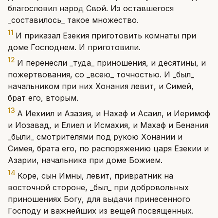
благословил народ Свой. Из оставшегося
_составилось_ такое множество.
11
И приказал Езекия приготовить комнаты при
доме Господнем. И приготовили.
12
И перенесли _туда_ приношения, и десятины, и
пожертвования, со _всею_ точностью. И _был_
начальником при них Хонания левит, и Симей,
брат его, вторым.
13
А Иехиил и Азазия, и Нахаф и Асаил, и Иеримоф
и Иозавад, и Елиел и Исмахия, и Махаф и Бенания
_были_ смотрителями под рукою Хонании и
Симея, брата его, по распоряжению царя Езекии и
Азарии, начальника при доме Божием.
14
Коре, сын Имны, левит, привратник на
восточной стороне, _был_ при добровольных
приношениях Богу, для выдачи принесенного
Господу и важнейших из вещей посвященных.