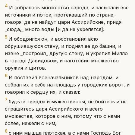
4
И собралось множество народа, и засыпали все
источники и поток, протекавший по стране,
говоря: да не найдут цари Ассирийские, придя
_сюда,_ много воды [и да не укрепятся].
5
И ободрился он, и восстановил всю
обрушившуюся стену, и поднял ее до башни, и
извне _построил_ другую стену, и укрепил Милло
в городе Давидовом, и наготовил множество
оружия и щитов.
6
И поставил военачальников над народом, и
собрал их к себе на площадь у городских ворот, и
говорил к сердцу их, и сказал:
7
будьте тверды и мужественны, не бойтесь и не
страшитесь царя Ассирийского и всего
множества, которое с ним, потому что с нами
более, нежели с ним;
8
с ним мышца плотская, а с нами Господь Бог