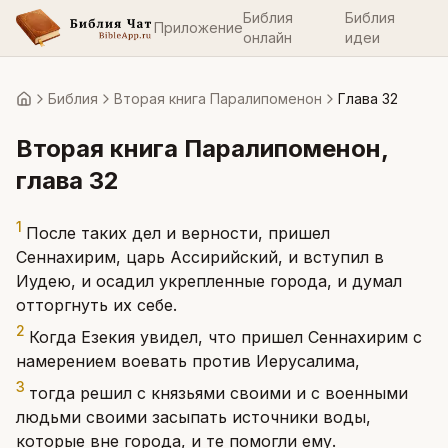
Библия
Библия
Приложение
онлайн
идеи
Библия
Вторая книга Паралипоменон
Глава 32
Главная
Вторая книга Паралипоменон
,
глава
32
1
После таких дел и верности, пришел
Сеннахирим, царь Ассирийский, и вступил в
Иудею, и осадил укрепленные города, и думал
отторгнуть их себе.
2
Когда Езекия увидел, что пришел Сеннахирим с
намерением воевать против Иерусалима,
3
тогда решил с князьями своими и с военными
людьми своими засыпать источники воды,
которые вне города, и те помогли ему.