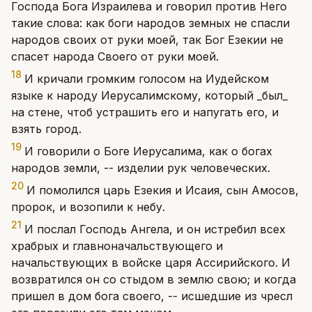
Господа Бога Израилева и говорил против Него
такие слова: как боги народов земных не спасли
народов своих от руки моей, так Бог Езекии не
спасет народа Своего от руки моей.
18
И кричали громким голосом на Иудейском
языке к народу Иерусалимскому, который _был_
на стене, чтоб устрашить его и напугать его, и
взять город.
19
И говорили о Боге Иерусалима, как о богах
народов земли, -- изделии рук человеческих.
20
И помолился царь Езекия и Исаия, сын Амосов,
пророк, и возопили к небу.
21
И послал Господь Ангела, и он истребил всех
храбрых и главноначальствующего и
начальствующих в войске царя Ассирийского. И
возвратился он со стыдом в землю свою; и когда
пришел в дом бога своего, -- исшедшие из чресл