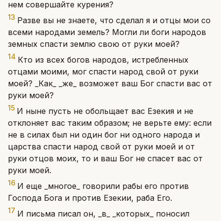
нем совершайте курения?
13
Разве вы не знаете, что сделал я и отцы мои со
всеми народами земель? Могли ли боги народов
земных спасти землю свою от руки моей?
14
Кто из всех богов народов, истребленных
отцами моими, мог спасти народ свой от руки
моей? _Как_ _же_ возможет ваш Бог спасти вас от
руки моей?
15
И ныне пусть не обольщает вас Езекия и не
отклоняет вас таким образом; не верьте ему: если
не в силах был ни один бог ни одного народа и
царства спасти народ свой от руки моей и от
руки отцов моих, то и ваш Бог не спасет вас от
руки моей.
16
И еще _многое_ говорили рабы его против
Господа Бога и против Езекии, раба Его.
17
И письма писал он, _в_ _которых_ поносил