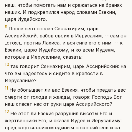
наш, чтобы помогать нам и сражаться на бранях
наших. И подкрепился народ словами Езекии,
царя Иудейского.
9
После сего послал Сеннахирим, царь
Ассирийский, рабов своих в Иерусалим, -- сам он
_стоял_ против Лахиса, и вся сила его с ним, -- к
Езекии, царю Иудейскому, и ко всем Иудеям,
которые в Иерусалиме, сказать:
10
так говорит Сеннахирим, царь Ассирийский: на
что вы надеетесь и сидите в крепости в
Иерусалиме?
11
Не обольщает ли вас Езекия, чтобы предать вас
смерти от голода и жажды, говоря: Господь Бог
наш спасет нас от руки царя Ассирийского?
12
Не этот ли Езекия разрушил высоты Его и
жертвенники Его, и сказал Иудее и Иерусалиму:
пред жертвенником единым поклоняйтесь и на