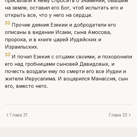
присылали к нему спросить о знамении, бывшем
на земле, оставил его Бог, чтоб испытать его и
открыть все, что у него на сердце.
32
Прочие деяния Езекии и добродетели его
описаны в видении Исаии, сына Амосова,
пророка, и в книге царей Иудейских и
Израильских.
33
И почил Езекия с отцами своими, и похоронили
его над гробницами сыновей Давидовых, и
почесть воздали ему по смерти его все Иудеи и
жители Иерусалима. И воцарился Манассия, сын
его, вместо него.
Глава 31
Глава 33