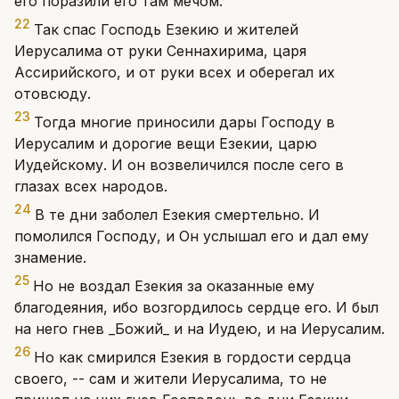
его поразили его там мечом.
22
Так спас Господь Езекию и жителей
Иерусалима от руки Сеннахирима, царя
Ассирийского, и от руки всех и оберегал их
отовсюду.
23
Тогда многие приносили дары Господу в
Иерусалим и дорогие вещи Езекии, царю
Иудейскому. И он возвеличился после сего в
глазах всех народов.
24
В те дни заболел Езекия смертельно. И
помолился Господу, и Он услышал его и дал ему
знамение.
25
Но не воздал Езекия за оказанные ему
благодеяния, ибо возгордилось сердце его. И был
на него гнев _Божий_ и на Иудею, и на Иерусалим.
26
Но как смирился Езекия в гордости сердца
своего, -- сам и жители Иерусалима, то не