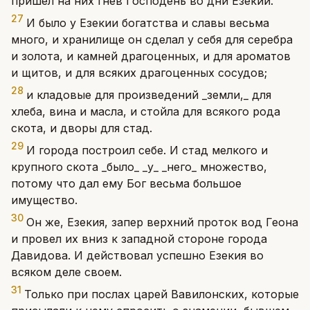
пришел на них гнев Господень во дни Езекии.
27
И было у Езекии богатства и славы весьма
много, и хранилище он сделал у себя для серебра
и золота, и камней драгоценных, и для ароматов
и щитов, и для всяких драгоценных сосудов;
28
и кладовые для произведений _земли,_ для
хлеба, вина и масла, и стойла для всякого рода
скота, и дворы для стад.
29
И города построил себе. И стад мелкого и
крупного скота _было_ _у_ _него_ множество,
потому что дал ему Бог весьма большое
имущество.
30
Он же, Езекия, запер верхний проток вод Геона
и провел их вниз к западной стороне города
Давидова. И действовал успешно Езекия во
всяком деле своем.
31
Только при послах царей Вавилонских, которые