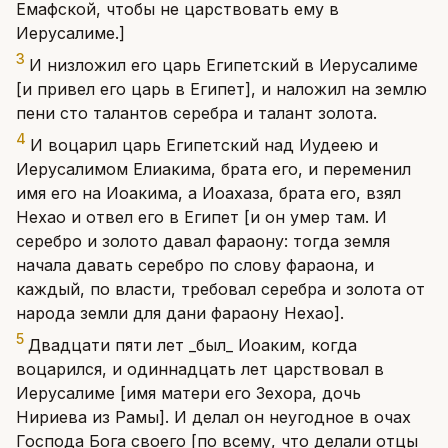
Емафской, чтобы не царствовать ему в
Иерусалиме.]
3
И низложил его царь Египетский в Иерусалиме
[и привел его царь в Египет], и наложил на землю
пени сто талантов серебра и талант золота.
4
И воцарил царь Египетский над Иудеею и
Иерусалимом Елиакима, брата его, и переменил
имя его на Иоакима, а Иоахаза, брата его, взял
Нехао и отвел его в Египет [и он умер там. И
серебро и золото давал фараону: тогда земля
начала давать серебро по слову фараона, и
каждый, по власти, требовал серебра и золота от
народа земли для дани фараону Нехао].
5
Двадцати пяти лет _был_ Иоаким, когда
воцарился, и одиннадцать лет царствовал в
Иерусалиме [имя матери его Зехора, дочь
Нириева из Рамы]. И делал он неугодное в очах
Господа Бога своего [по всему, что делали отцы