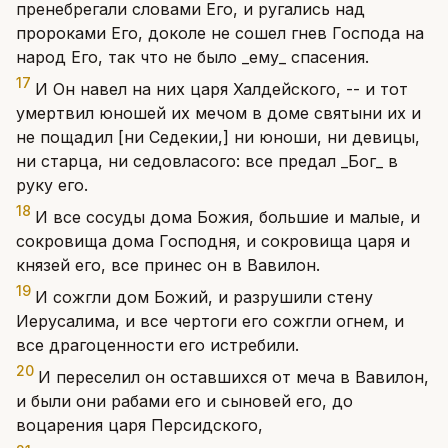
пренебрегали словами Его, и ругались над
пророками Его, доколе не сошел гнев Господа на
народ Его, так что не было _ему_ спасения.
17
И Он навел на них царя Халдейского, -- и тот
умертвил юношей их мечом в доме святыни их и
не пощадил [ни Седекии,] ни юноши, ни девицы,
ни старца, ни седовласого: все предал _Бог_ в
руку его.
18
И все сосуды дома Божия, большие и малые, и
сокровища дома Господня, и сокровища царя и
князей его, все принес он в Вавилон.
19
И сожгли дом Божий, и разрушили стену
Иерусалима, и все чертоги его сожгли огнем, и
все драгоценности его истребили.
20
И переселил он оставшихся от меча в Вавилон,
и были они рабами его и сыновей его, до
воцарения царя Персидского,