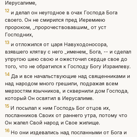
Иерусалиме,
12
и делал он неугодное в очах Господа Бога
своего. Он не смирился пред Иеремиею
пророком, _пророчествовавшим_ от уст
Господних,
13
и отложился от царя Навуходоносора,
взявшего клятву с него _именем_ Бога, -- и сделал
упругою шею свою и ожесточил сердце свое до
того, что не обратился к Господу Богу Израилеву.
14
Да и все начальствующие над священниками и
над народом много грешили, подражая всем
мерзостям язычников, и сквернили дом Господа,
который Он освятил в Иерусалиме.
15
И посылал к ним Господь Бог отцов их,
посланников Своих от раннего утра, потому что
Он жалел Свой народ и Свое жилище.
16
Но они издевались над посланными от Бога и