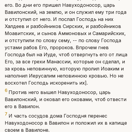
его. Во дни его пришел Навуходоносор, царь
Вавилонский, на землю, и он служил ему три года
и отступил от него. И послал Господь на них
Халдеев и разбойников Сирских, и разбойников
Моавитских, и сынов Аммоновых и Самарийских,
и отступили по слову сему, -- по слову Господа
устами рабов Его, пророков. Впрочем гнев
Господа был на Иуде, чтоб отвергнуть его от лица
Его, за все грехи Манассии, которые он сделал, и
за кровь неповинную, которую пролил Иоаким и
наполнил Иерусалим неповинною кровью. Но не
восхотел Господь искоренить их].
6
Против него вышел Навуходоносор, царь
Вавилонский, и оковал его оковами, чтоб отвести
его в Вавилон.
7
И часть сосудов дома Господня перенес
Навуходоносор в Вавилон и положил их в капище
своем в Вавилоне.