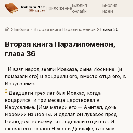
Библия
Библия
Приложение
онлайн
идеи
Библия
Вторая книга Паралипоменон
Глава 36
Главная
Вторая книга Паралипоменон
,
глава
36
1
И взял народ земли Иоахаза, сына Иосиина, [и
помазали его] и воцарили его, вместо отца его, в
Иерусалиме.
2
Двадцати трех лет был Иоахаз, когда
воцарился, и три месяца царствовал в
Иерусалиме. [Имя матери его -- Амитал, дочь
Иеремии из Ловны. И сделал он лукавое пред
Господом по всему, что сделали отцы его. И
оковал его фараон Нехао в Девлафе, в земле