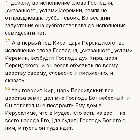
21
доколе, во исполнение слова Господня,
_сказанного_ устами Иеремии, земля не
отпраздновала суббот своих. Во все дни
запустения она субботствовала до исполнения
семидесяти лет.
22
А в первый год Кира, царя Персидского, во
исполнение слова Господня, _сказанного_ устами
Иеремии, возбудил Господь дух Кира, царя
Персидского, и он велел объявить по всему
царству своему, словесно и письменно, и
сказать:
23
так говорит Кир, царь Персидский: все
царства земли дал мне Господь Бог небесный, и
Он повелел мне построить Ему дом в
Иерусалиме, что в Иудее. Кто есть из вас -- из
всего народа Его, [да будет] Господь Бог его с
ним, и пусть он туда идет.