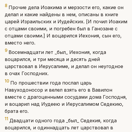
8
Прочие дела Иоакима и мерзости его, какие он
делал и какие найдены в нем, описаны в книге
царей Израильских и Иудейских. [И почил Иоаким
с отцами своими, и погребен был в Ганозане с
отцами своими.] И воцарился Иехония, сын его,
вместо него.
9
Восемнадцати лет _был_ Иехония, когда
воцарился, и три месяца и десять дней
царствовал в Иерусалиме, и делал он неугодное
в очах Господних.
10
По прошествии года послал царь
Навуходоносор и велел взять его в Вавилон
вместе с драгоценными сосудами дома Господня,
и воцарил над Иудеею и Иерусалимом Седекию,
брата его.
11
Двадцати одного года _был_ Седекия, когда
воцарился, и одиннадцать лет царствовал в